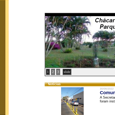
1
2
3
slide
:: Notícias
30/06/2022
Comuni
A Secreta
foram inst