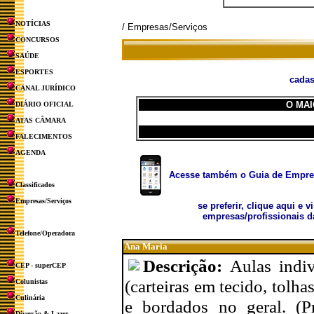
NOTÍCIAS
/ Empresas/Serviços
CONCURSOS
SAÚDE
ESPORTES
cadas
CANAL JURÍDICO
O MAI
DIÁRIO OFICIAL
ATAS CÂMARA
FALECIMENTOS
AGENDA
Acesse também o Guia de Empresa
Classificados
Empresas/Serviços
se preferir, clique aqui e v
empresas/profissionais d
Telefone/Operadora
Ana Maria
Descrição:
Aulas indi
CEP - superCEP
(carteiras em tecido, tolh
Colunistas
Culinária
e bordados no geral. (P
Diversão & Lazer