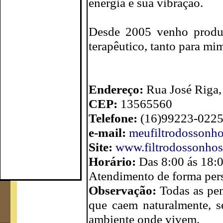
energia e sua vibração.
Desde 2005 venho produz
terapêutico, tanto para mi
Endereço:
Rua José Riga,
CEP:
13565560
Telefone:
(16)99223-0225
e-mail:
meufiltrodossonh
Site:
www.filtrodossonho
Horário:
Das 8:00 ás 18:0
Atendimento de forma pers
Observação:
Todas as pen
que caem naturalmente, 
ambiente onde vivem.