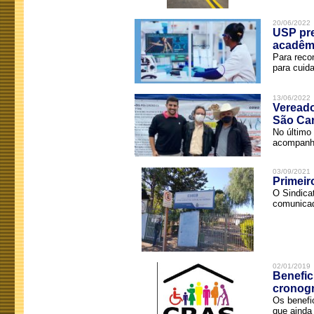
20/06/2022
USP pre
acadêm
Para reco
para cuida
13/06/2022
Vereado
São Car
No último 
acompanha
03/09/2021
Primeir
O Sindica
comunicad
02/01/2019
Benefic
cronog
Os benefi
que ainda 