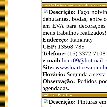
Luart by Luciana Santos (noivinhos e lembranc
Descrição:
Faço noivin
debutantes, bodas, entre 
em EVA para decorações d
meus trabalhos realizados!
Endereço:
Itamaraty
CEP:
13568-785
Telefone:
(16) 3372-7108
e-mail:
luart09@hotmail.
Site:
www.luart.eev.com.b
Horário:
Segunda a sexta
Observação:
Pedidos pod
agendadas.
Pintura em Porcelana
Descrição:
Pinturas em