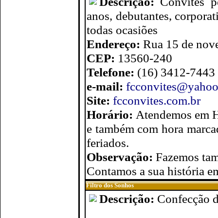
Descrição:
Convites p
anos, debutantes, corporat
todas ocasiões
Endereço:
Rua 15 de nove
CEP:
13560-240
Telefone:
(16) 3412-7443
e-mail:
fcconvites@yahoo
Site:
fcconvites.com.br
Horário:
Atendemos em H
e também com hora marcada
feriados.
Observação:
Fazemos tam
Contamos a sua história 
Filtro dos Sonhos
Descrição:
Confecção d