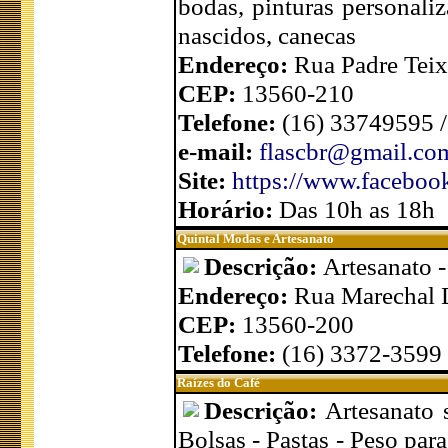
bodas, pinturas personali
nascidos, canecas
Endereço:
Rua Padre Teix
CEP:
13560-210
Telefone:
(16) 33749595 
e-mail:
flascbr@gmail.co
Site:
https://www.facebook
Horário:
Das 10h as 18h
Quintal Modas e Artesanato
Descrição:
Artesanato -
Endereço:
Rua Marechal 
CEP:
13560-200
Telefone:
(16) 3372-3599
Raízes do Café
Descrição:
Artesanato 
Bolsas - Pastas - Peso par