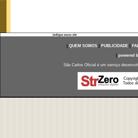
indique nosso site
|
QUEM SOMOS
|
PUBLICIDADE
|
FA
|
powered 
São Carlos Oficial é um serviço desenvol
Copyrig
Todos di