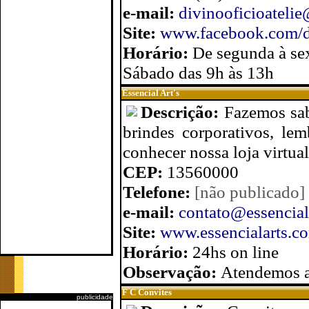
e-mail:
divinooficioateli
Site:
www.facebook.com/di
Horário:
De segunda à sex
Sábado das 9h às 13h
Essencial Art's
Descrição:
Fazemos sab
brindes corporativos, le
conhecer nossa loja virtua
CEP:
13560000
Telefone:
[não publicado]
e-mail:
contato@essencial
Site:
www.essencialarts.c
Horário:
24hs on line
Observação:
Atendemos ap
F C Convites
publicidade