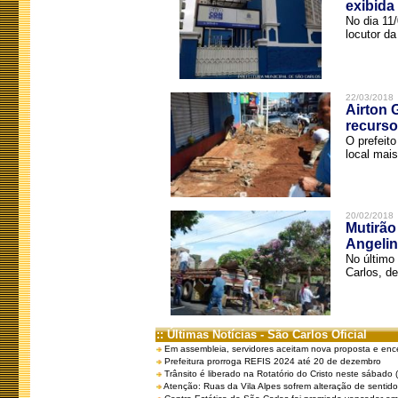
exibida
No dia 11
locutor d
22/03/2018
Airton 
recurso
O prefeito
local mais
20/02/2018
Mutirão
Angelin
No último
Carlos, de
:: Últimas Notícias - São Carlos Oficial
Em assembleia, servidores aceitam nova proposta e enc
Prefeitura prorroga REFIS 2024 até 20 de dezembro
Trânsito é liberado na Rotatório do Cristo neste sábado 
Atenção: Ruas da Vila Alpes sofrem alteração de sentido 