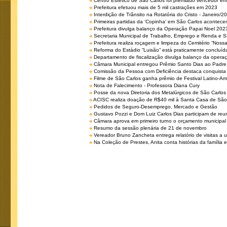
Centro Estético de São Carlos foi premiado vencedor em 
Prefeitura efetuou mais de 5 mil castrações em 2023
Interdição de Trânsito na Rotatória do Cristo - Janeiro/2
Primeiras partidas da ‘Copinha’ em São Carlos acontecem
Prefeitura divulga balanço da Operação Papai Noel 202
Secretaria Municipal de Trabalho, Emprego e Renda e
Prefeitura realiza roçagem e limpeza do Cemitério “No
Reforma do Estádio “Luisão” está praticamente concluíd
Departamento de fiscalização divulga balanço da opera
Câmara Municipal entregou Prêmio Santo Dias ao Padre 
Comissão da Pessoa com Deficiência destaca conquista d
Filme de São Carlos ganha prêmio de Festival Latino-Am
Nota de Falecimento - Professora Diana Cury
Posse da nova Diretoria dos Metalúrgicos de São Carlo
ACISC realiza doação de R$40 mil à Santa Casa de São
Pedidos de Seguro-Desemprego, Mercado e Gestão
Gustavo Pozzi e Dom Luiz Carlos Dias participam de re
Câmara aprova em primeiro turno o orçamento municipal
Resumo da sessão plenária de 21 de novembro
Vereador Bruno Zancheta entrega relatório de visitas a 
Na Coleção de Prestes, Anita conta histórias da família e