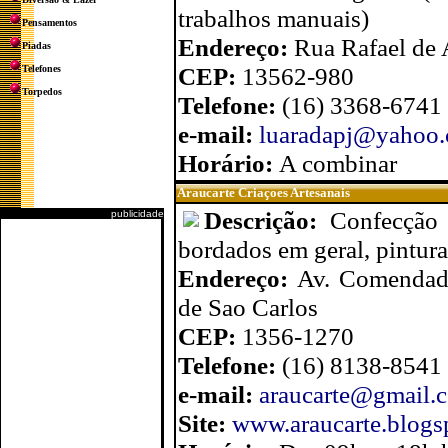
trabalhos manuais)
Pensamentos
Endereço:
Rua Rafael de 
Piadas
CEP:
13562-980
Telefones
Torpedos
Telefone:
(16) 3368-6741
e-mail:
luaradapj@yahoo.
Horário:
A combinar
Araucarte Criaçoes Artesanais
Descrição:
Confecção 
publicidade
bordados em geral, pintura
Endereço:
Av. Comendado
de Sao Carlos
CEP:
1356-1270
Telefone:
(16) 8138-8541
e-mail:
araucarte@gmail.
Site:
www.araucarte.blogs