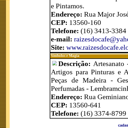
e Pintamos.
Endereço:
Rua Major José
CEP:
13560-160
Telefone:
(16) 3413-3384 
e-mail:
raizesdocafe@yah
Site:
www.raizesdocafe.el
Símbolos e Magia
Descrição:
Artesanato 
Artigos para Pinturas e A
Peças de Madeira - Ges
Perfumadas - Lembramcinha
Endereço:
Rua Geminiano 
CEP:
13560-641
Telefone:
(16) 3374-8799
cadas