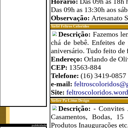
Horário:
Das 09h as 18h h
Das 09h as 13:30h aos sáb
Observação:
Artesanato S
Ateliê Feltros Coloridos
Descrição:
Fazemos lem
chá de bebê. Enfeites de
aniversário. Tudo feito de 
Endereço:
Orlando de Oli
CEP:
13563-884
Telefone:
(16) 3419-0857 
e-mail:
feltroscoloridos@
Site:
feltroscoloridos.wor
Atelier Pa-Littus Design
Descrição:
- Convites 
Casamentos, Bodas, 15 
Produtos Inaugurações etc
publicidade