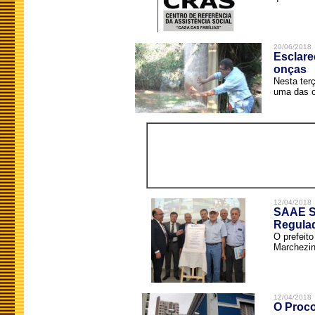
20/06/2018
Esclare
onças
Nesta terç
uma das o
12/04/2018
SAAE Sã
Regula
O prefeit
Marchezin
12/04/2018
O Proco