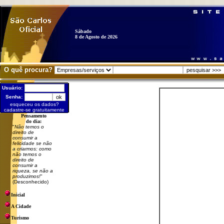
Sábado
8 de Agosto de 2026
O quê procura?
Usuário:
Senha:
esqueceu os dados?
cadastre-se gratuitamente
Pensamento
do dia:
"
Não temos o
direito de
consumir a
felicidade se não
a criarmos: como
não temos o
direito de
consumir a
riqueza, se não a
produzimos!
"
(Desconhecido)
Inicial
A Cidade
Turismo