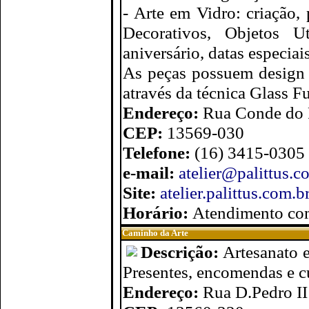
- Arte em Vidro: criação,
Decorativos, Objetos Ut
aniversário, datas especiais
As peças possuem design 
através da técnica Glass F
Endereço:
Rua Conde do P
CEP:
13569-030
Telefone:
(16) 3415-0305
e-mail:
atelier@palittus.c
Site:
atelier.palittus.com.b
Horário:
Atendimento co
Caminho da Arte
Descrição:
Artesanato e
Presentes, encomendas e c
Endereço:
Rua D.Pedro II