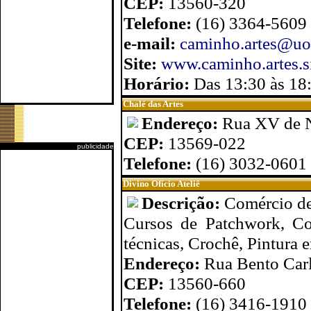
CEP:
13560-320
Telefone:
(16) 3364-5609
e-mail:
caminho.artes@uo
Site:
www.caminho.artes.si
Horário:
Das 13:30 às 18:
Chalé das Artes
Endereço:
Rua XV de 
CEP:
13569-022
publicidade
Telefone:
(16) 3032-0601
Divino Ofício Ateliê
Descrição:
Comércio de
Cursos de Patchwork, Co
técnicas, Crochê, Pintura 
Endereço:
Rua Bento Carl
CEP:
13560-660
Telefone:
(16) 3416-1910