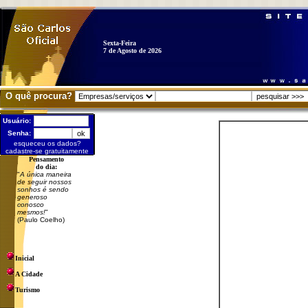
Sexta-Feira
7 de Agosto de 2026
O quê procura?
Usuário:
Senha:
esqueceu os dados?
cadastre-se gratuitamente
Pensamento
do dia:
"
A única maneira
de seguir nossos
sonhos é sendo
generoso
conosco
mesmos!
"
(Paulo Coelho)
Inicial
A Cidade
Turismo