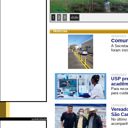
1
2
3
slide
:: Notícias
30/06/2022
Comuni
A Secreta
foram inst
20/06/2022
USP pre
acadêm
Para reco
para cuida
13/06/2022
Vereado
São Car
No último 
publicidade
acompanha