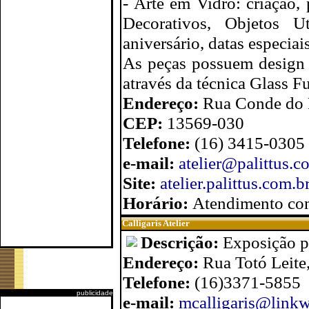
- Arte em Vidro: criação,
Decorativos, Objetos Ut
aniversário, datas especiais
As peças possuem design 
através da técnica Glass F
Endereço:
Rua Conde do P
CEP:
13569-030
Telefone:
(16) 3415-0305
e-mail:
atelier@palittus.c
Site:
atelier.palittus.com.b
Horário:
Atendimento co
Calligaris Atelier
Descrição:
Exposição p
Endereço:
Rua Totó Leite
Telefone:
(16)3371-5855
publicidade
e-mail:
mcalligaris@link