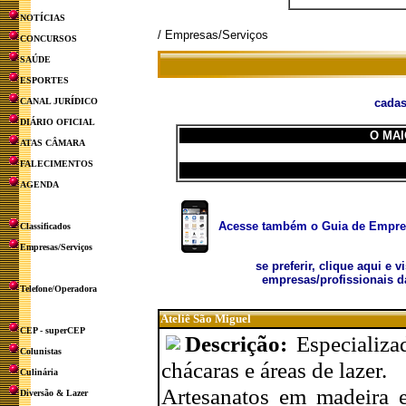
NOTÍCIAS
/ Empresas/Serviços
CONCURSOS
SAÚDE
ESPORTES
CANAL JURÍDICO
cadas
DIÁRIO OFICIAL
O MAI
ATAS CÂMARA
FALECIMENTOS
AGENDA
Acesse também o Guia de Empresa
Classificados
Empresas/Serviços
se preferir, clique aqui e v
empresas/profissionais d
Telefone/Operadora
Ateliê São Miguel
CEP - superCEP
Descrição:
Especializa
Colunistas
chácaras e áreas de lazer.
Culinária
Artesanatos em madeira e
Diversão & Lazer