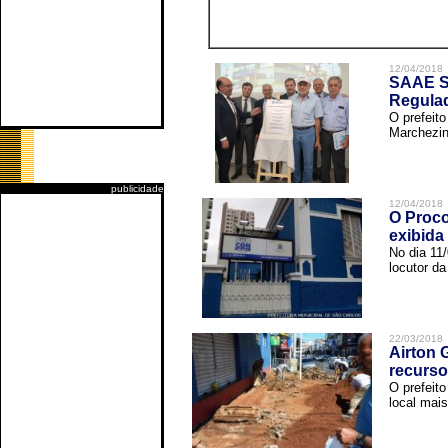
12/04/2018
SAAE Sã
Regula
O prefeit
Marchezin
publicidade
12/04/2018
O Proco
exibida
No dia 11
locutor d
22/03/2018
Airton 
recurso
O prefeito
local mais