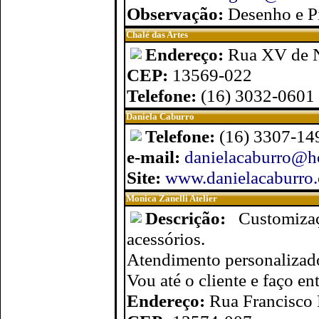
Observação:
Desenho e P
Chalé das Artes
Endereço:
Rua XV de 
CEP:
13569-022
Telefone:
(16) 3032-0601
Daniela Caburro
Telefone:
(16) 3307-14
e-mail:
danielacaburro@h
Site:
www.danielacaburro.
Monica Zanelli Atelier
Descrição:
Customiza
acessórios.
Atendimento personalizad
Vou até o cliente e faço en
Endereço:
Rua Francisco 