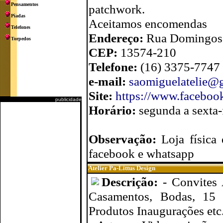
Pensamentos
patchwork.
Piadas
Aceitamos encomendas
Telefones
Endereço:
Rua Domingos M
Torpedos
CEP:
13574-210
Telefone:
(16) 3375-7747
e-mail:
saomiguelatelie@
Site:
https://www.faceboo
publicidade
Horário:
segunda a sexta-
Observação:
Loja física
facebook e whatsapp
Atelier Pa-Littus Design
Descrição:
- Convites 
Casamentos, Bodas, 15 
Produtos Inaugurações etc