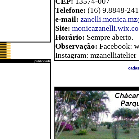
CEP:
13574-007
Telefone:
(16) 9.8848-24
e-mail:
zanelli.monica.m
Site:
monicazanelli.wix.c
Horário:
Sempre aberto.
Observação:
Facebook: w
Instagram: mzanelliatelier
publicidade
cadas