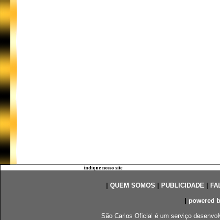
indique nosso site
|
QUEM SOMOS
|
PUBLICIDADE
|
FA
|
powered 
São Carlos Oficial é um serviço desenvol