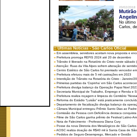
20/02/2018
Mutirão
Angelin
No último
Carlos, de
:: Últimas Notícias - São Carlos Oficial
Em assembleia, servidores aceitam nova proposta e enc
Prefeitura prorroga REFIS 2024 até 20 de dezembro
Trânsito é liberado na Rotatório do Cristo neste sábado 
Atenção: Ruas da Vila Alpes sofrem alteração de sentido 
Centro Estético de São Carlos foi premiado vencedor em 
Prefeitura efetuou mais de 5 mil castrações em 2023
Interdição de Trânsito na Rotatória do Cristo - Janeiro/2
Primeiras partidas da ‘Copinha’ em São Carlos acontecem
Prefeitura divulga balanço da Operação Papai Noel 202
Secretaria Municipal de Trabalho, Emprego e Renda e
Prefeitura realiza roçagem e limpeza do Cemitério “No
Reforma do Estádio “Luisão” está praticamente concluíd
Departamento de fiscalização divulga balanço da opera
Câmara Municipal entregou Prêmio Santo Dias ao Padre 
Comissão da Pessoa com Deficiência destaca conquista d
Filme de São Carlos ganha prêmio de Festival Latino-Am
Nota de Falecimento - Professora Diana Cury
Posse da nova Diretoria dos Metalúrgicos de São Carlo
ACISC realiza doação de R$40 mil à Santa Casa de São
Pedidos de Seguro-Desemprego, Mercado e Gestão