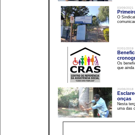
03/09/2021
Primeir
O Sindica
comunicad
02/01/2019
Benefic
cronog
Os benefi
que ainda 
20/06/2018
Esclare
onças
Nesta terç
uma das o