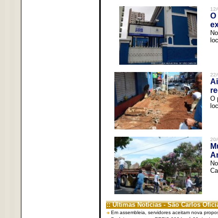
12/
O 
ex
No
lo
22/
Ai
re
O 
lo
20/
Mu
An
No
Ca
:: Últimas Notícias - São Carlos Ofici
Em assembleia, servidores aceitam nova propo