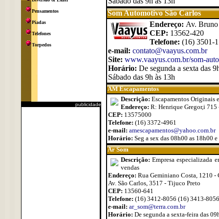
Sábado das 9h às 13h
Pensamentos
Som Automotivo São Carlos
Piadas
Endereço:
Av. Bruno 
CEP:
13562-420
Telefones
Telefone:
(16) 3501-
Torpedos
e-mail:
contato@vaayus.com.br
Site:
www.vaayus.com.br/som-autom
Horário:
De segunda a sexta das 9
Sábado das 9h às 13h
AM Escapamentos
Descrição:
Escapamentos Originais e
publicidade
Endereço:
R: Henrique Gregor,i 715 
CEP:
13575000
Telefone:
(16) 3372-4961
e-mail:
amescapamentos@yahoo.com.br
Horário:
Seg a sex das 08h00 as 18h00 e
Ar Som
Descrição:
Empresa especializada em
vendas
Endereço:
Rua Geminiano Costa, 1210 - 
Av. São Carlos, 3517 - Tijuco Preto
CEP:
13560-641
Telefone:
(16) 3412-8056 (16) 3413-8056
e-mail:
ar_som@terra.com.br
Horário:
De segunda a sexta-feira das 0