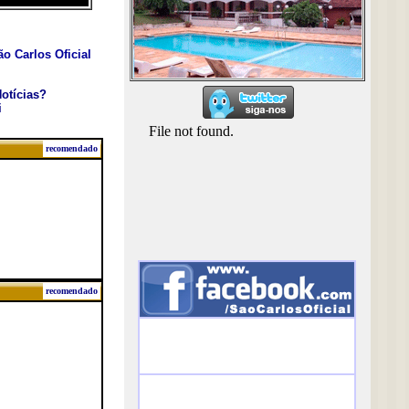
o Carlos Oficial
otícias?
i
recomendado
recomendado