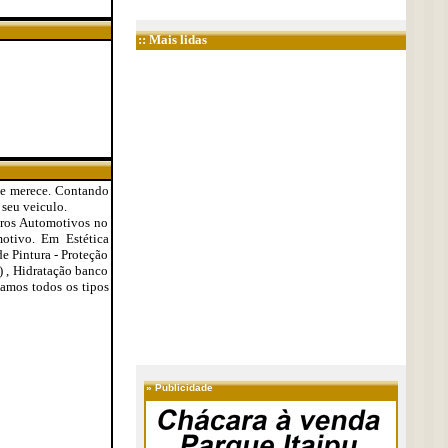
:: Mais lidas
ue merece. Contando
 seu veiculo.
idros Automotivos no
motivo. Em Estética
e Pintura - Proteção
) , Hidratação banco
tamos todos os tipos
»
Publicidade