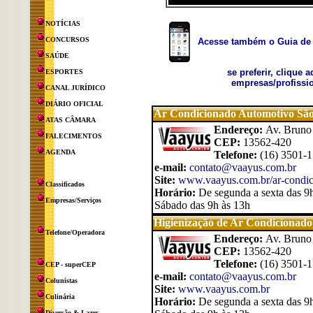
NOTÍCIAS
CONCURSOS
Acesse também o Guia de 
SAÚDE
se preferir, clique 
ESPORTES
empresas/profissio
CANAL JURÍDICO
DIÁRIO OFICIAL
Ar Condicionado Automotivo São
ATAS CÂMARA
Endereço:
Av. Bruno 
FALECIMENTOS
CEP:
13562-420
AGENDA
Telefone:
(16) 3501-
e-mail:
contato@vaayus.com.br
Site:
www.vaayus.com.br/ar-condic
Classificados
Horário:
De segunda a sexta das 9
Empresas/Serviços
Sábado das 9h às 13h
Higienização de Ar Condicionado
Telefone/Operadora
Endereço:
Av. Bruno 
CEP:
13562-420
Telefone:
(16) 3501-
CEP - superCEP
e-mail:
contato@vaayus.com.br
Colunistas
Site:
www.vaayus.com.br
Culinária
Horário:
De segunda a sexta das 9
Diversão & Lazer