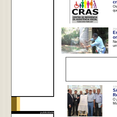
c
Os
qu
20/
Es
o
Ne
um
12/
S
R
O 
Ma
publicidade