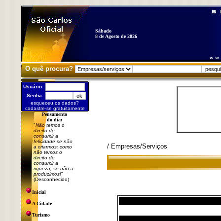
Sábado
8 de Agosto de 2026
O quê procura?
Usuário:
Senha:
esqueceu os dados?
cadastre-se gratuitamente
Pensamento
do dia:
"
Não temos o
direito de
consumir a
felicidade se não
/ Empresas/Serviços
a criarmos: como
não temos o
direito de
consumir a
riqueza, se não a
produzimos!
"
(Desconhecido)
Inicial
A Cidade
Turismo