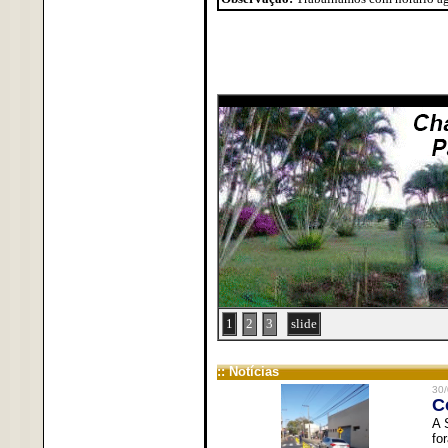
1
2
3
slide
:: Notícias
30/
C
A 
fo