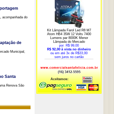
eportagem
a, acompanhada do
captação de
Mercado Municipal,
no Santa
grama Renova São