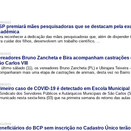
06/2022
SP premiará mães pesquisadoras que se destacam pela exc
cadêmica
ra reconhecer a dedicação das mães pesquisadoras que, além de dispender 
ra cuidar dos filhos, desenvolvem um trabalho científico, ...
06/2022
ereadores Bruno Zancheta e Bira acompanham castrações 
o Carlos VIII
 último sábado (11), os vereadores Bruno Zancheta (PL) e Ubirajara Teixeira -
ompanharam mais uma etapa de castrações de animais, desta vez no Bairro .
09/2021
imeiro caso de COVID-19 é detectado em Escola Municipal
Sindicato dos Servidores Públicos e Autárquicos Municipais de São Carlos 
municado nesta sexta-feira (03) que na primeira semana do retorno das aulas 
01/2019
neficiários do BCP sem inscrição no Cadastro Único terão