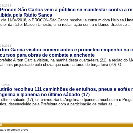
04/2018
Procon-São Carlos vem a público se manifestar contra a r
ibida pela Rádio Sanca
 dia 11/04/2018, o PROCON-São Carlos recebeu a consumidora Heloisa Lim
cutor da rádio, Maicon Ernesto, uma reclamação contra o Banco Bradesco ...
03/2018
rton Garcia visitou comerciantes e prometeu empenho na 
cursos para obras de combate a enchente
prefeito Airton Garcia visitou, na manhã desta quarta-feira (21), a região do 
cal mais prejudicado pela chuva que caiu na tarde de terça-feira (20). O ...
02/2018
tirão recolheu 111 caminhões de entulhos, pneus e sofás 
gelina e Ipanema no último sábado (17)
 último sábado (17), os bairros Santa Angelina e Ipanema receberam o Pro
rlos, desenvolvido pela Prefeitura com a participação de todas as ...
al
sta e encerram greve