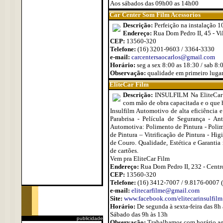
Aos sábados das 09h00 as 14h00
Car Center Som Film Acessorios
Descrição:
Perfeição na instalação 1
Endereço:
Rua Dom Pedro II, 45 - Vi
CEP:
13560-320
Telefone:
(16) 3201-9603 / 3364-3330
e-mail:
carcentersaocarlos@gmail.com
Horário:
seg a sex 8:00 as 18:30 / sab 8:
Observação:
qualidade em primeiro luga
EliteCar Film
Descrição:
INSULFILM Na EliteCar F
com mão de obra capacitada e o que h
Insulfilm Automotivo de alta eficiência e
Parabrisa - Película de Segurança - An
Automotiva: Polimento de Pintura - Polim
de Pintura – Vitrificação de Pintura - H
de Couro. Qualidade, Estética e Garantia
de cartões.
Vem pra EliteCar Film
Endereço:
Rua Dom Pedro II, 232 - Centr
CEP:
13560-320
Telefone:
(16) 3412-7007 / 9.8176-0007
e-mail:
elitecarfilme@gmail.com
Site:
www.facebook.com/elitecarinsulfilm
Horário:
De segunda à sexta-feira das 8h
Sábado das 9h às 13h
publicidade
Observação:
Trabalhamos com horário age