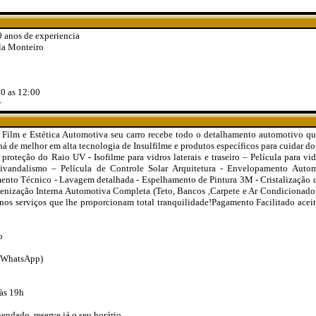
0 anos de experiencia
la Monteiro
00 as 12:00
r
ilm e Estética Automotiva seu carro recebe todo o detalhamento automotivo q
á de melhor em alta tecnologia de Insulfilme e produtos específicos para cuidar do
 proteção do Raio UV - Isofilme para vidros laterais e traseiro – Película para v
tivandalismo – Película de Controle Solar Arquitetura - Envelopamento Auto
ento Técnico - Lavagem detalhada - Espelhamento de Pintura 3M - Cristalização d
igienização Interna Automotiva Completa (Teto, Bancos ,Carpete e Ar Condicionado
 nos serviços que lhe proporcionam total tranquilidade!Pagamento Facilitado acei
o
 (WhatsApp)
 às 19h
ndado, reserve já o seu horário.