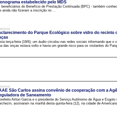
ronograma estabelecido pelo MDS
 beneficiários do Benefício de Prestação Continuada (BPC) - também conh
e ainda não fizeram a inscrição no ...
06/2018
clarecimento do Parque Ecológico sobre vidro do recinto
nças
sta terça-feira (19/6), um áudio circulou nas redes sociais informando que o v
a das onças estava solto e havia um grande risco para os visitantes do Parqu
04/2018
AAE São Carlos assina convênio de cooperação com a Agê
eguladora de Saneamento
prefeito Airton Garcia e o presidente do Serviço Autônomo de Água e Esgoto
rchezin, assinaram na manhã desta quinta-feira (12), na cidade de Americana,