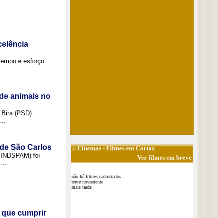
elência
tempo e esforço
de animais no
 Bira (PSD)
..
 de São Carlos
::
Cinemas
- Filmes em Cartaz
(SINDSPAM) foi
Ver filmes em breve
...
não há filmes cadastrados
tente novamente
mais tarde
 que cumprir