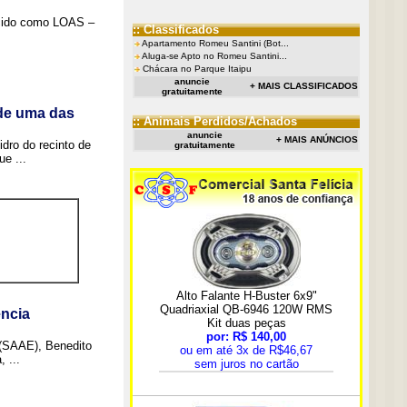
ecido como LOAS –
:: Classificados
Apartamento Romeu Santini (Bot...
Aluga-se Apto no Romeu Santini...
Chácara no Parque Itaipu
anuncie
+ MAIS CLASSIFICADOS
gratuitamente
 de uma das
:: Animais Perdidos/Achados
anuncie
+ MAIS ANÚNCIOS
idro do recinto de
gratuitamente
e ...
ncia
 (SAAE), Benedito
 ...