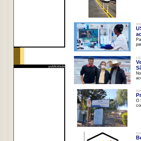
20/
U
a
Pa
pa
13/
V
publicidade
Sã
No
ac
03/
Pr
O 
co
02/
Be