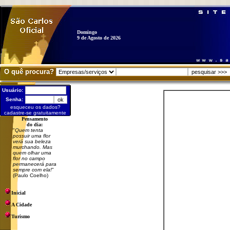
Domingo
9 de Agosto de 2026
O quê procura?
Usuário:
Senha:
esqueceu os dados?
cadastre-se gratuitamente
Pensamento
do dia:
"
Quem tenta
possuir uma flor
verá sua beleza
murchando. Mas
quem olhar uma
flor no campo
permanecerá para
sempre com ela!
"
(Paulo Coelho)
Inicial
A Cidade
Turismo