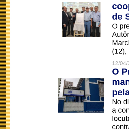
coo
de 
O pre
Autô
Marc
(12),
12/04/
O P
man
pel
No d
a co
locut
contr