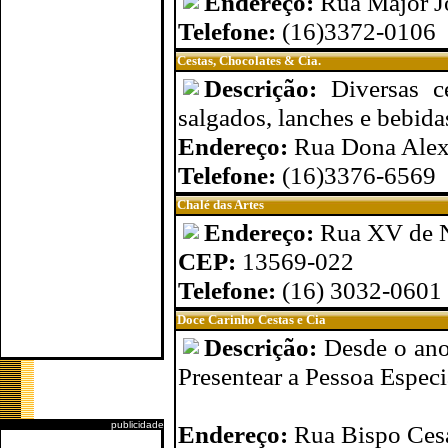
Endereço:
Rua Major J
Telefone:
(16)3372-0106
Cestas, Chocolates & Cia.
Descrição:
Diversas c
salgados, lanches e bebidas
Endereço:
Rua Dona Alexa
Telefone:
(16)3376-6569
Chalé das Artes
Endereço:
Rua XV de 
CEP:
13569-022
Telefone:
(16) 3032-0601
Doce Carinho Cestas e Cia
Descrição:
Desde o ano
Presentear a Pessoa Especi
publicidade
Endereço:
Rua Bispo Cesa