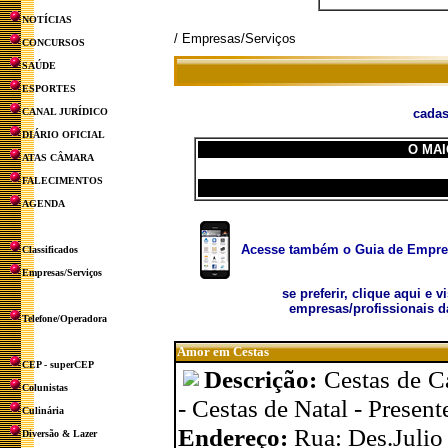
NOTÍCIAS
/ Empresas/Serviços
CONCURSOS
SAÚDE
ESPORTES
CANAL JURÍDICO
cadas
DIÁRIO OFICIAL
O MAI
ATAS CÂMARA
FALECIMENTOS
AGENDA
Acesse também o Guia de Empresa
Classificados
Empresas/Serviços
se preferir, clique aqui e v
empresas/profissionais d
Telefone/Operadora
Amor em Cestas
CEP - superCEP
Descrição:
Cestas de C
Colunistas
- Cestas de Natal - Presen
Culinária
Endereço:
Rua: Des.Julio 
Diversão & Lazer