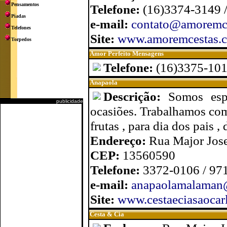
Pensamentos
Telefone:
(16)3374-3149 
Piadas
e-mail:
contato@amoremc
Telefones
Site:
www.amoremcestas.
Torpedos
Amor Perfeito Mensagens
Telefone:
(16)3375-10
Anapaola
Descrição:
Somos esp
publicidade
ocasiões. Trabalhamos com 
frutas , para dia dos pais 
Endereço:
Rua Major Jose
CEP:
13560590
Telefone:
3372-0106 / 97
e-mail:
anapaolamalaman
Site:
www.cestaeciasaocar
Cesta & Cia