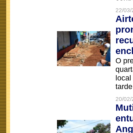
22/03/
Air
pro
rec
enc
O pre
quart
local
tarde
20/02/
Mut
ent
Ang