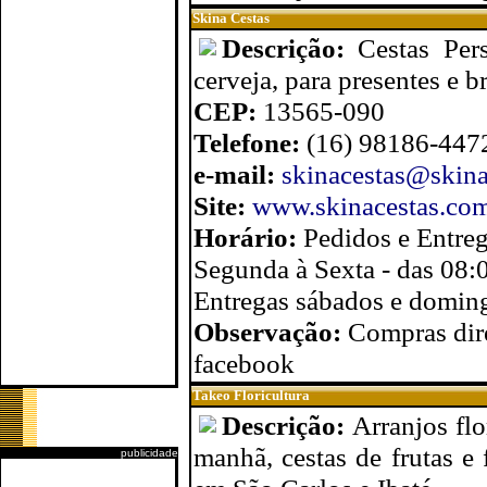
Skina Cestas
Descrição:
Cestas Per
cerveja, para presentes e b
CEP:
13565-090
Telefone:
(16) 98186-447
e-mail:
skinacestas@skina
Site:
www.skinacestas.com
Horário:
Pedidos e Entreg
Segunda à Sexta - das 08:
Entregas sábados e doming
Observação:
Compras dir
facebook
Takeo Floricultura
Descrição:
Arranjos flo
manhã, cestas de frutas e 
publicidade