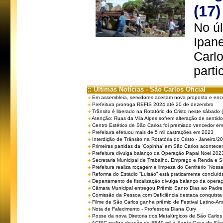
(17)
No úl
Ipan
Carlo
parti
:: Últimas Notícias - São Carlos Oficial
Em assembleia, servidores aceitam nova proposta e enc
Prefeitura prorroga REFIS 2024 até 20 de dezembro
Trânsito é liberado na Rotatório do Cristo neste sábado 
Atenção: Ruas da Vila Alpes sofrem alteração de sentido 
Centro Estético de São Carlos foi premiado vencedor em 
Prefeitura efetuou mais de 5 mil castrações em 2023
Interdição de Trânsito na Rotatória do Cristo - Janeiro/2
Primeiras partidas da ‘Copinha’ em São Carlos acontecem
Prefeitura divulga balanço da Operação Papai Noel 202
Secretaria Municipal de Trabalho, Emprego e Renda e
Prefeitura realiza roçagem e limpeza do Cemitério “No
Reforma do Estádio “Luisão” está praticamente concluíd
Departamento de fiscalização divulga balanço da opera
Câmara Municipal entregou Prêmio Santo Dias ao Padre 
Comissão da Pessoa com Deficiência destaca conquista d
Filme de São Carlos ganha prêmio de Festival Latino-Am
Nota de Falecimento - Professora Diana Cury
Posse da nova Diretoria dos Metalúrgicos de São Carlo
ACISC realiza doação de R$40 mil à Santa Casa de São