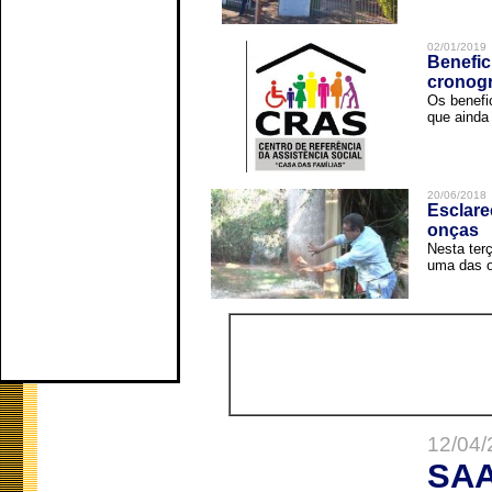
02/01/2019
Benefic
cronog
Os benefi
que ainda 
20/06/2018
Esclare
onças
Nesta terç
uma das o
12/04/
SAA