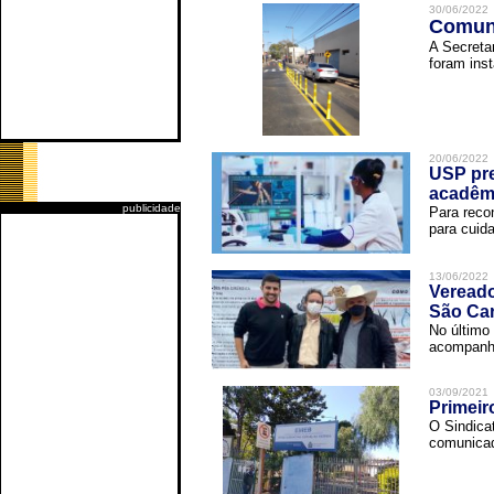
30/06/2022
Comuni
A Secreta
foram inst
20/06/2022
USP pre
acadêm
publicidade
Para reco
para cuida
13/06/2022
Vereado
São Car
No último 
acompanha
03/09/2021
Primeir
O Sindica
comunicad