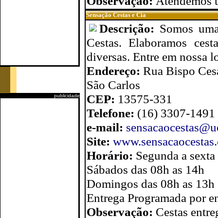
Observação:
Atendemos t
Sensação Cestas e Cia
Descrição:
Somos uma
Cestas. Elaboramos cesta
diversas. Entre em nossa lo
Endereço:
Rua Bispo Cesa
São Carlos
CEP:
13575-331
publicidade
Telefone:
(16) 3307-1491
e-mail:
sensacaocestas@u
Site:
www.sensacaocestas.
Horário:
Segunda a sexta
Sábados das 08h as 14h
Domingos das 08h as 13h
Entrega Programada por 
Observação:
Cestas entre