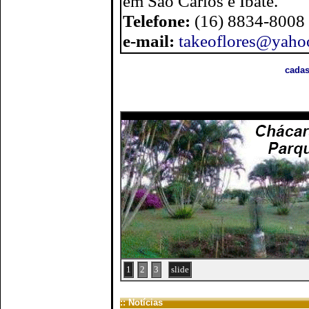
em São Carlos e Ibaté.
Telefone:
(16) 8834-8008
e-mail:
takeoflores@yaho
cadas
1
2
3
slide
:: Notícias