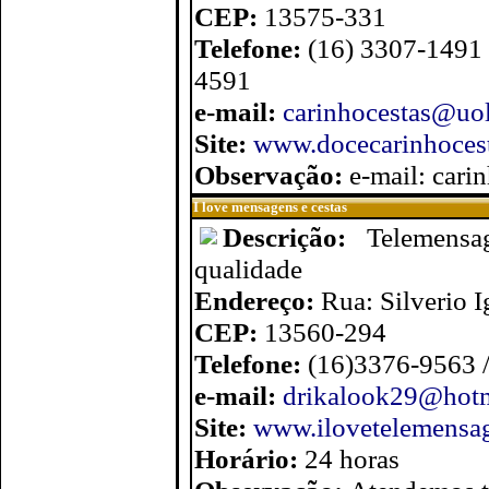
CEP:
13575-331
Telefone:
(16) 3307-1491 
4591
e-mail:
carinhocestas@uo
Site:
www.docecarinhocest
Observação:
e-mail: car
I love mensagens e cestas
Descrição:
Telemensa
qualidade
Endereço:
Rua: Silverio 
CEP:
13560-294
Telefone:
(16)3376-9563 
e-mail:
drikalook29@hot
Site:
www.ilovetelemensa
Horário:
24 horas