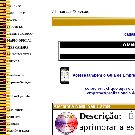
NOTÍCIAS
/ Empresas/Serviços
CONCURSOS
SAÚDE
ESPORTES
CANAL JURÍDICO
cadas
DIÁRIO OFICIAL
O MAI
ATAS CÂMARA
FALECIMENTOS
AGENDA
Acesse também o Guia de Empresa
Classificados
Empresas/Serviços
se preferir, clique aqui e v
empresas/profissionais d
Telefone/Operadora
Alectomia Nasal São Carlos
CEP - superCEP
Descrição:
É
Colunistas
aprimorar a es
Culinária
Diversão & Lazer