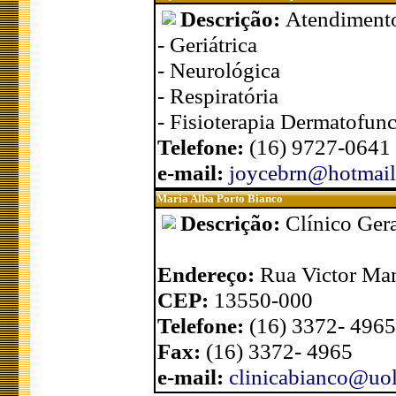
Descrição:
Atendimento
- Geriátrica
- Neurológica
- Respiratória
- Fisioterapia Dermatofunci
Telefone:
(16) 9727-0641
e-mail:
joycebrn@hotmai
Maria Alba Porto Bianco
Descrição:
Clínico Ger
Endereço:
Rua Victor Ma
CEP:
13550-000
Telefone:
(16) 3372- 4965
Fax:
(16) 3372- 4965
e-mail:
clinicabianco@uo