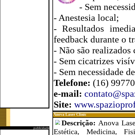
- Sem necessi
- Anestesia local;
- Resultados imedi
feedback durante o t
- Não são realizados 
- Sem cicatrizes visív
- Sem necessidade de
Telefone:
(16) 9977
e-mail:
contato@spa
Site:
www.spaziopro
Anova Laser Clinic
Descrição:
Anova Laser
publicidade
Estética, Medicina, Fi