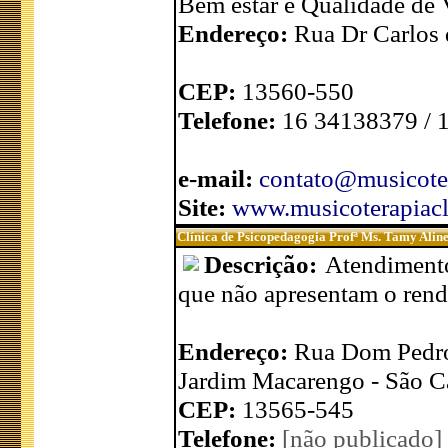
Bem estar e Qualidade de 
Endereço:
Rua Dr Carlos 
CEP:
13560-550
Telefone:
16 34138379 / 
e-mail:
contato@musicoter
Site:
www.musicoterapiacl
Clínica de Psicopedagogia Profª Ms. Tamy Alin
Descrição:
Atendimento
que não apresentam o rend
Endereço:
Rua Dom Pedro
Jardim Macarengo - São C
CEP:
13565-545
Telefone:
[não publicado]