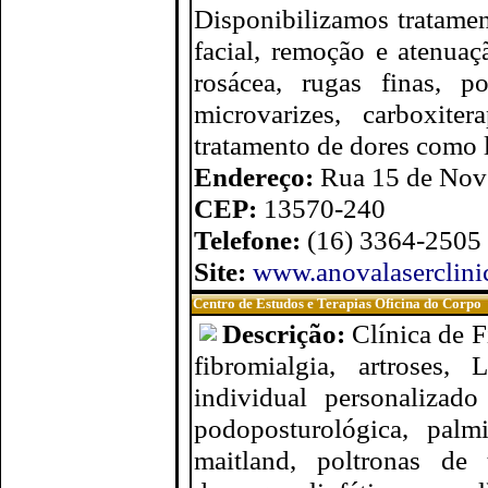
Disponibilizamos tratamen
facial, remoção e atenuaç
rosácea, rugas finas, p
microvarizes, carboxite
tratamento de dores como l
Endereço:
Rua 15 de Nov
CEP:
13570-240
Telefone:
(16) 3364-2505
Site:
www.anovalaserclini
Centro de Estudos e Terapias Oficina do Corpo
Descrição:
Clínica de F
fibromialgia, artroses,
individual personalizado
podoposturológica, palmi
maitland, poltronas de 