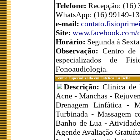
Telefone:
Recepção: (16)
WhatsApp: (16) 99149-1
e-mail:
contato.fisioprim
Site:
www.facebook.com/cl
Horário:
Segunda à Sexta
Observação:
Centro de r
especializados de Fisi
Fonoaudiologia.
Centro Especializado em Estética La Bella
Descrição:
Clínica de 
Acne - Manchas - Rejuvene
Drenagem Linfática - 
Turbinada - Massagem 
Banho de Lua - Atividade
Agende Avaliação Gratuíta