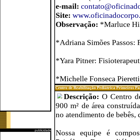
e-mail:
contato@oficinado
Site:
www.oficinadocorpo.f
Observação:
*Marluce Hil
*Adriana Simões Passos: F
*Yara Pitner: Fisioterape
*Michelle Fonseca Pieretti
Centro de Reabilitação Pediátrica Primeiros Pa
Descrição:
O Centro de
900 m² de área construída
no atendimento de bebês, c
Nossa equipe é composta
publicidade