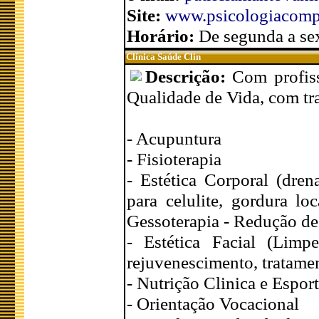
Site:
www.psicologiacompo
Horário:
De segunda a sex
Clínica Saúde Clin
Descrição:
Com profiss
Qualidade de Vida, com tr
- Acupuntura
- Fisioterapia
- Estética Corporal (dre
para celulite, gordura lo
Gessoterapia - Redução d
- Estética Facial (Limpe
rejuvenescimento, tratame
- Nutrição Clinica e Espor
- Orientação Vocacional