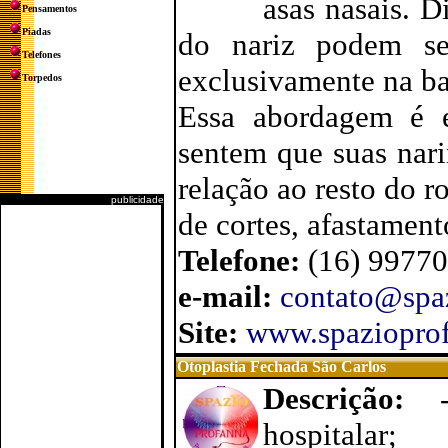
asas nasais. D
Pensamentos
Piadas
do nariz podem ser
Telefones
exclusivamente na ba
Torpedos
Essa abordagem é e
sentem que suas nar
relação ao resto do r
publicidade
de cortes, afastament
Telefone:
(16) 9977
e-mail:
contato@spa
Site:
www.spaziopro
Otoplastia Fechada São Carlos
Descrição:
hospitalar;