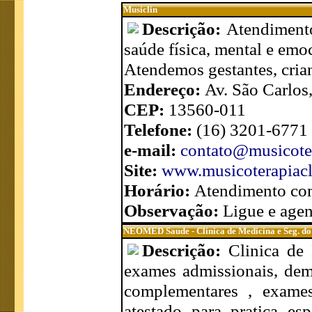
Musiclin
Descrição:
Atendimento
saúde física, mental e emo
Atendemos gestantes, crianç
Endereço:
Av. São Carlos
CEP:
13560-011
Telefone:
(16) 3201-6771
e-mail:
contato@musicoter
Site:
www.musicoterapiacl
Horário:
Atendimento co
Observação:
Ligue e agen
NEOMED Saude - Clinica de Medicina e Seg. do
Descrição:
Clinica de
exames admissionais, demi
complementares , exames
atestado para pratica e