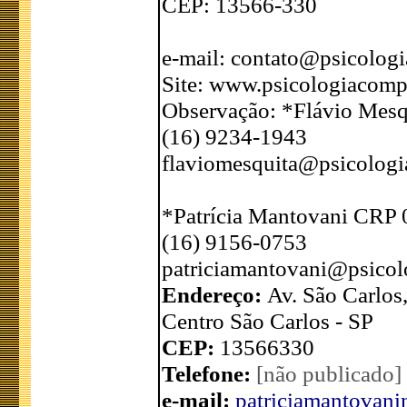
CEP: 13566-330
e-mail: contato@psicolog
Site: www.psicologiacomp
Observação: *Flávio Mesq
(16) 9234-1943
flaviomesquita@psicologi
*Patrícia Mantovani CRP 
(16) 9156-0753
patriciamantovani@psicol
Endereço:
Av. São Carlos,
Centro São Carlos - SP
CEP:
13566330
Telefone:
[não publicado]
e-mail:
patriciamantovan