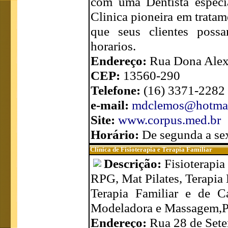
com uma Dentista especi
Clinica pioneira em tratam
que seus clientes poss
horarios.
Endereço:
Rua Dona Alexa
CEP:
13560-290
Telefone:
(16) 3371-2282
e-mail:
mdclemos@hotmai
Site:
www.corpus.med.br
Horário:
De segunda a se
Clínica de Fisioterapia e Terapia Familiar
Descrição:
Fisioterapi
RPG, Mat Pilates, Terapia 
Terapia Familiar e de C
Modeladora e Massagem,Pré
Endereço:
Rua 28 de Set