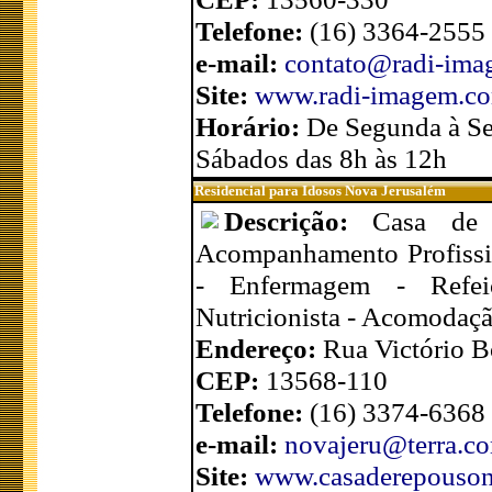
Telefone:
(16) 3364-2555
e-mail:
contato@radi-ima
Site:
www.radi-imagem.co
Horário:
De Segunda à Se
Sábados das 8h às 12h
Residencial para Idosos Nova Jerusalém
Descrição:
Casa de 
Acompanhamento Profission
- Enfermagem - Refei
Nutricionista - Acomodaçã
Endereço:
Rua Victório B
CEP:
13568-110
Telefone:
(16) 3374-6368
e-mail:
novajeru@terra.co
Site:
www.casaderepouson