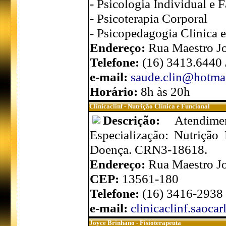
- Psicologia Individual e F
- Psicoterapia Corporal
- Psicopedagogia Clinica e
Endereço:
Rua Maestro Jo
Telefone:
(16) 3413.6440 
e-mail:
saude.clin@hotma
Horário:
8h às 20h
Clínicaclinf - Nutrição Clínica e Funcional
Descrição:
Atendim
Especialização: Nutrição
Doença. CRN3-18618.
Endereço:
Rua Maestro Jo
CEP:
13561-180
Telefone:
(16) 3416-2938
e-mail:
clinicaclinf.saoc
Joyce Brinhano - Fisioterapeuta