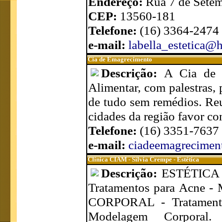
Endereço:
Rua 7 de Setem
CEP:
13560-181
Telefone:
(16) 3364-2474
e-mail:
labella_estetica@
Cia de Emagrecimento
Descrição:
A Cia de 
Alimentar, com palestras
de tudo sem remédios. Reu
cidades da região favor con
Telefone:
(16) 3351-7637
e-mail:
ciadeemagrecime
Clínica CIAM - Sílvia Crempe - Estética
Descrição:
ESTÉTICA F
Tratamentos para Acne - 
CORPORAL - Tratamentos 
Modelagem Corporal. 