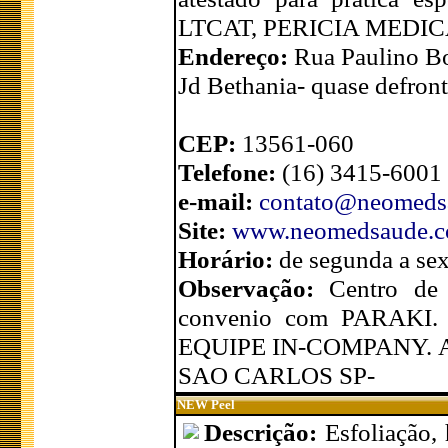
LTCAT, PERICIA MEDICA, 
Endereço:
Rua Paulino Bo
Jd Bethania- quase defront
CEP:
13561-060
Telefone:
(16) 3415-6001 
e-mail:
contato@neomeds
Site:
www.neomedsaude.
Horário:
de segunda a sex
Observação:
Centro de 
convenio com PARAK
EQUIPE IN-COMPANY.
SAO CARLOS SP-
NEW Peel
Descrição:
Esfoliação,