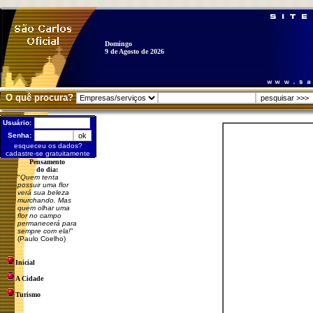
Domingo
9 de Agosto de 2026
O quê procura?
Usuário:
Senha:
esqueceu os dados?
cadastre-se gratuitamente
Pensamento
do dia:
"
Quem tenta
possuir uma flor
verá sua beleza
murchando. Mas
quem olhar uma
flor no campo
permanecerá para
sempre com ela!
"
(Paulo Coelho)
Inicial
A Cidade
Turismo