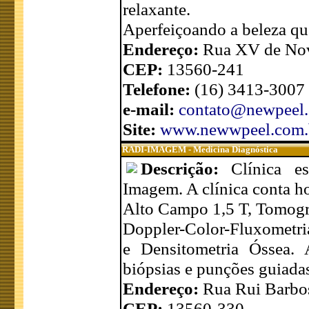
relaxante.
Aperfeiçoando a beleza que
Endereço:
Rua XV de Nov
CEP:
13560-241
Telefone:
(16) 3413-3007
e-mail:
contato@newpeel.
Site:
www.newwpeel.com.
RADI-IMAGEM - Medicina Diagnóstica
Descrição:
Clínica e
Imagem. A clínica conta 
Alto Campo 1,5 T, Tomogra
Doppler-Color-Fluxometria
e Densitometria Óssea. 
biópsias e punções guiada
Endereço:
Rua Rui Barbos
CEP:
13560-330