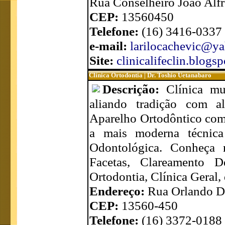
Rua Conselheiro João Alfr
CEP:
13560450
Telefone:
(16) 3416-0337
e-mail:
larilocachevic@y
Site:
clinicalifeclin.blogs
Clínica Ortodontia | Dr. Toshio Uetanabaro
Descrição:
Clínica mu
aliando tradição com a
Aparelho Ortodôntico com
a mais moderna técnica
Odontológica. Conheça 
Facetas, Clareamento De
Ortodontia, Clínica Geral,
Endereço:
Rua Orlando D
CEP:
13560-450
Telefone:
(16) 3372-0188