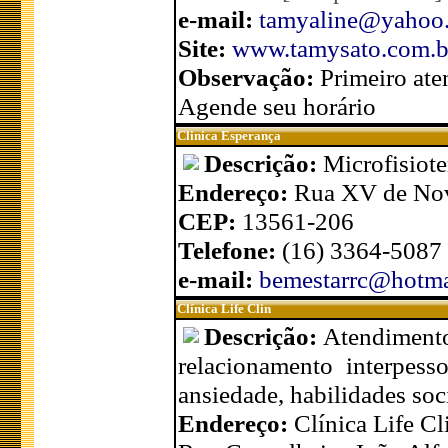
e-mail:
tamyaline@yahoo
Site:
www.tamysato.com.b
Observação:
Primeiro ate
Agende seu horário
Clinica Esperança
Descrição:
Microfisiot
Endereço:
Rua XV de Nov
CEP:
13561-206
Telefone:
(16) 3364-5087
e-mail:
bemestarrc@hotma
Clínica Life Clin
Descrição:
Atendimento 
relacionamento interpessoa
ansiedade, habilidades soci
Endereço:
Clínica Life Cl