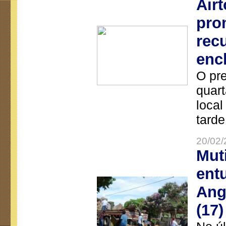
Air
pro
rec
enc
O pre
quart
local
tarde
20/02/
Mut
ent
Ang
(17)