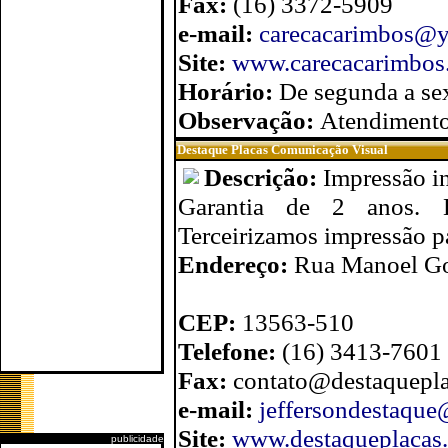
Fax:
(16) 3372-5909
e-mail:
carecacarimbos@y
Site:
www.carecacarimbos
Horário:
De segunda a sex
Observação:
Atendimento
Destaque Placas Comunicação Visual
Descrição:
Impressão in
Garantia de 2 anos. De
Terceirizamos impressão pa
Endereço:
Rua Manoel Go
CEP:
13563-510
Telefone:
(16) 3413-7601
Fax:
contato@destaquepl
e-mail:
jeffersondestaqu
Site:
www.destaqueplacas
publicidade