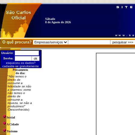
Sábado
8 de Agosto de 2026
O quê procura?
Usuário:
Senha:
esqueceu os dados?
cadastre-se gratuitamente
Pensamento
do dia:
"
Não temos o
direito de
consumir a
felicidade se não
a criarmos: como
não temos o
direito de
consumir a
riqueza, se não a
produzimos!
"
(Desconhecido)
Inicial
A Cidade
Turismo