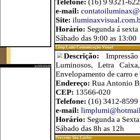
Telefone:
(16) 9 9321-62
e-mail:
contatoiluminax@
Site:
iluminaxvisual.com.
Horário:
Segunda á sexta
Sábado das 9:00 as 13:00
Limp Lumi Comunicação Visual
Descrição:
Impressão
Luminosos, Letra Caixa,
publicidade
Envelopamento de carro e
Endereço:
Rua Antonio Bl
CEP:
13566-020
Telefone:
(16) 3412-8599
e-mail:
limplumi@hotmai
Horário:
Segunda a Sexta
Sábado das 8h as 12h
Porcento São Carlos