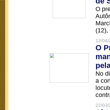
de 
O pre
Autô
Marc
(12),
12/04/
O P
man
pel
No d
a co
locut
contr
22/03/