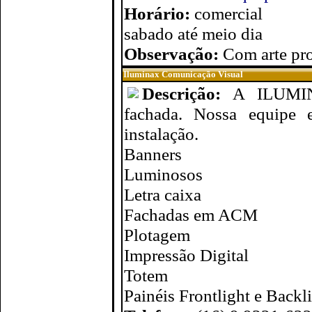
Horário:
comercial
sabado até meio dia
Observação:
Com arte pro
Iluminax Comunicação Visual
Descrição:
A ILUMINA
fachada. Nossa equipe e
instalação.
Banners
Luminosos
Letra caixa
Fachadas em ACM
Plotagem
Impressão Digital
Totem
Painéis Frontlight e Backl