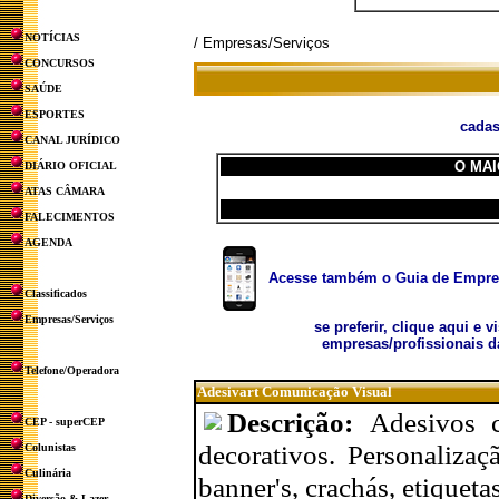
NOTÍCIAS
/ Empresas/Serviços
CONCURSOS
SAÚDE
ESPORTES
cadas
CANAL JURÍDICO
O MAI
DIÁRIO OFICIAL
ATAS CÂMARA
FALECIMENTOS
AGENDA
Acesse também o Guia de Empresa
Classificados
Empresas/Serviços
se preferir, clique aqui e v
empresas/profissionais d
Telefone/Operadora
Adesivart Comunicação Visual
Descrição:
Adesivos c
CEP - superCEP
decorativos. Personalizaç
Colunistas
Culinária
banner's, crachás, etiqueta
Diversão & Lazer