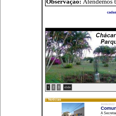
Observação:
Atendemos to
cadas
1
2
3
slide
:: Notícias
30/06/2022
Comuni
A Secreta