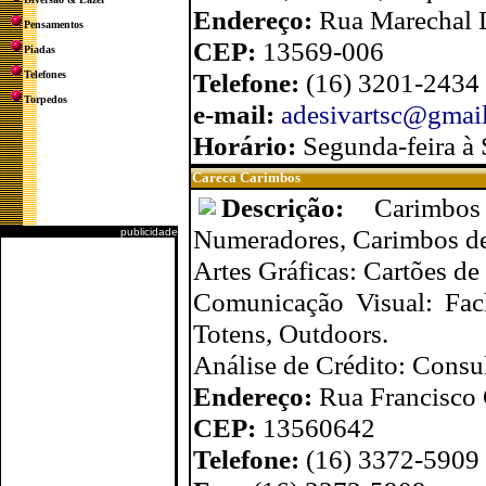
Endereço:
Rua Marechal D
Pensamentos
CEP:
13569-006
Piadas
Telefone:
(16) 3201-2434
Telefones
Torpedos
e-mail:
adesivartsc@gmai
Horário:
Segunda-feira à 
Careca Carimbos
Descrição:
Carimbo
Numeradores, Carimbos de
publicidade
Artes Gráficas: Cartões de 
Comunicação Visual: Fac
Totens, Outdoors.
Análise de Crédito: Cons
Endereço:
Rua Francisco 
CEP:
13560642
Telefone:
(16) 3372-5909