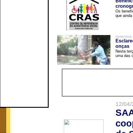
Benefic
cronog
Os benefi
que ainda 
20/06/2018
Esclare
onças
Nesta terç
uma das o
12/04/
SAA
coo