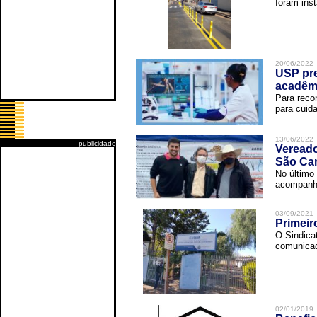
foram inst
20/06/2022
USP pre
acadêm
Para reco
para cuida
13/06/2022
publicidade
Vereado
São Car
No último 
acompanha
03/09/2021
Primeir
O Sindica
comunicad
02/01/2019