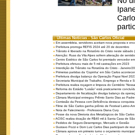
No úl
Ipan
Carlo
parti
:: Últimas Notícias - São Carlos Oficial
Em assembleia, servidores aceitam nova proposta e enc
Prefeitura prorroga REFIS 2024 até 20 de dezembro
Trânsito é liberado na Rotatório do Cristo neste sábado 
Atenção: Ruas da Vila Alpes sofrem alteração de sentido 
Centro Estético de São Carlos foi premiado vencedor em 
Prefeitura efetuou mais de 5 mil castrações em 2023
Interdição de Trânsito na Rotatória do Cristo - Janeiro/2
Primeiras partidas da ‘Copinha’ em São Carlos acontecem
Prefeitura divulga balanço da Operação Papai Noel 202
Secretaria Municipal de Trabalho, Emprego e Renda e
Prefeitura realiza roçagem e limpeza do Cemitério “No
Reforma do Estádio “Luisão” está praticamente concluíd
Departamento de fiscalização divulga balanço da opera
Câmara Municipal entregou Prêmio Santo Dias ao Padre 
Comissão da Pessoa com Deficiência destaca conquista d
Filme de São Carlos ganha prêmio de Festival Latino-Am
Nota de Falecimento - Professora Diana Cury
Posse da nova Diretoria dos Metalúrgicos de São Carlo
ACISC realiza doação de R$40 mil à Santa Casa de São
Pedidos de Seguro-Desemprego, Mercado e Gestão
Gustavo Pozzi e Dom Luiz Carlos Dias participam de re
Câmara aprova em primeiro turno o orçamento municipal