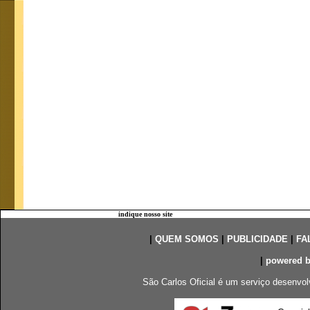
indique nosso site
|
QUEM SOMOS
|
PUBLICIDADE
|
FA
|
powered 
São Carlos Oficial é um serviço desenvol