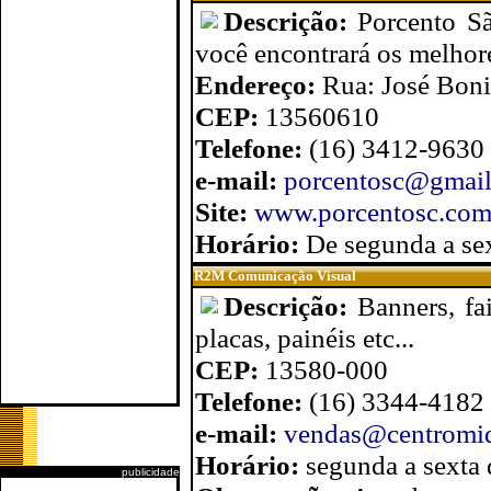
Descrição:
Porcento S
você encontrará os melhor
Endereço:
Rua: José Boni
CEP:
13560610
Telefone:
(16) 3412-9630
e-mail:
porcentosc@gmai
Site:
www.porcentosc.com
Horário:
De segunda a sex
R2M Comunicação Visual
Descrição:
Banners, fai
placas, painéis etc...
CEP:
13580-000
Telefone:
(16) 3344-4182
e-mail:
vendas@centromid
Horário:
segunda a sexta 
publicidade