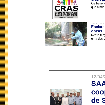
Os benefi
que ainda 
20/06/2018
Esclare
onças
Nesta terç
uma das o
12/04/
SAA
coo
de 