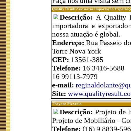
Faça nos uma visita sem 
Quality Result Assessoria Importação Exportaç
Descrição:
A Quality 
importadora e exportador
nossa atuação é global.
Endereço:
Rua Passeio do
Torre Nova York
CEP:
13561-385
Telefone:
16 3416-5688
16 99113-7979
e-mail:
reginaldolante@qu
Site:
www.qualityresult.c
Thayane Pizzonia
Descrição:
Projeto de 
Projeto de Mobiliário - Co
Telefone:
(16) 9 8839-59