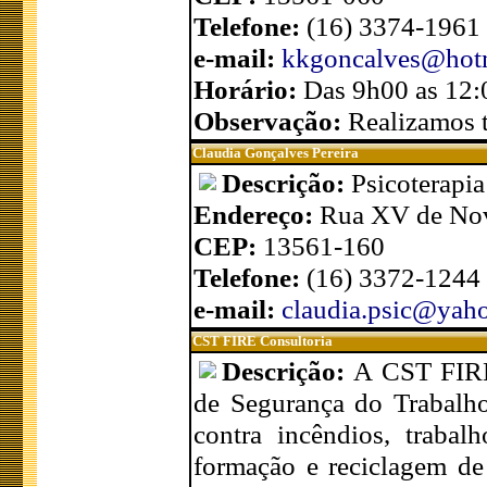
Telefone:
(16) 3374-1961
e-mail:
kkgoncalves@hot
Horário:
Das 9h00 as 12:
Observação:
Realizamos t
Claudia Gonçalves Pereira
Descrição:
Psicoterapia
Endereço:
Rua XV de No
CEP:
13561-160
Telefone:
(16) 3372-1244 
e-mail:
claudia.psic@yah
CST FIRE Consultoria
Descrição:
A CST FIRE
de Segurança do Trabalho
contra incêndios, trabal
formação e reciclagem de