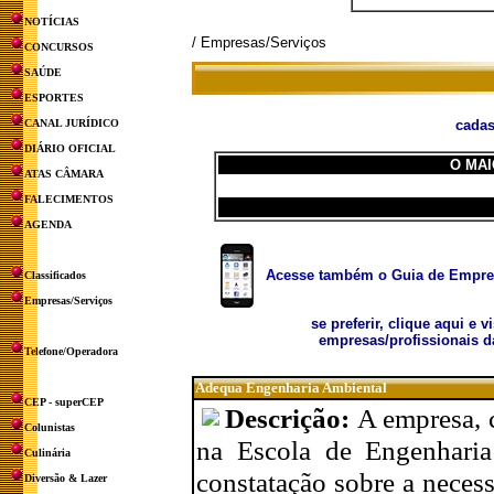
NOTÍCIAS
/ Empresas/Serviços
CONCURSOS
SAÚDE
ESPORTES
CANAL JURÍDICO
cadas
DIÁRIO OFICIAL
O MAI
ATAS CÂMARA
FALECIMENTOS
AGENDA
Acesse também o Guia de Empresa
Classificados
Empresas/Serviços
se preferir, clique aqui e v
empresas/profissionais d
Telefone/Operadora
Adequa Engenharia Ambiental
CEP - superCEP
Descrição:
A empresa, 
Colunistas
na Escola de Engenharia
Culinária
constatação sobre a necess
Diversão & Lazer