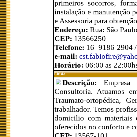
primeiros socorros, fo
instalação e manutenção p
e Assessoria para obtenç
Endereço:
Rua: São Paulo
CEP:
13566250
Telefone:
16- 9186-2904 
e-mail:
cst.fabiofire@yah
Horário:
06:00 as 22:00h
Elfisio
Descrição:
Empresa 
Consultoria. Atuamos em
Traumato-ortopédica, G
trabalhador. Temos profis
domicilio com materiais 
oferecidos no conforto e 
CEP:
13567-101