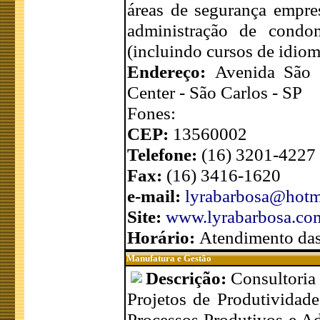
áreas de segurança empresa
administração de condo
(incluindo cursos de idiom
Endereço:
Avenida São 
Center - São Carlos - SP
Fones:
CEP:
13560002
Telefone:
(16) 3201-4227
Fax:
(16) 3416-1620
e-mail:
lyrabarbosa@hotm
Site:
www.lyrabarbosa.co
Horário:
Atendimento das 
Manufatura e Gestão
Descrição:
Consultori
Projetos de Produtividade
Processos Produtivos e A