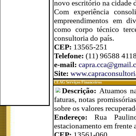
novo escritório na cidade 
Com experiência consol
empreendimentos em div
como corpo técnico terc
consultoria do país.
CEP:
13565-251
Telefone:
(11) 96588 4118
e-mail:
capra.cca@gmail.
Site:
www.capraconsultor
CEAG Serviços Financeiros
Descrição:
Atuamos na
faturas, notas promissória
sobre os valores recuperad
Endereço:
Rua Paulin
estacionamento em frente 
CEP:
13561-060