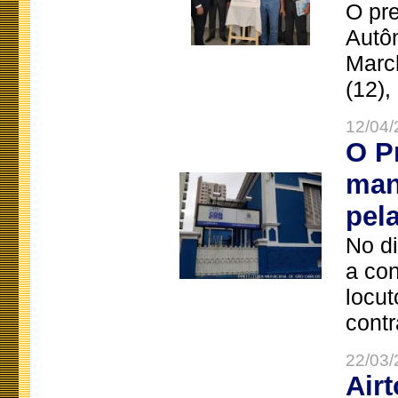
O pre
Autô
Marc
(12),
12/04/
O P
man
pel
No d
a co
locut
contr
22/03/
Air