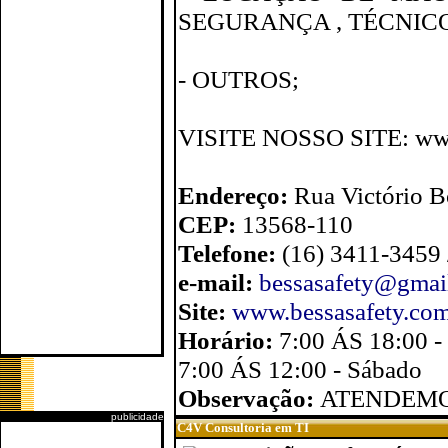
SEGURANÇA , TÉCNICO
- OUTROS;
VISITE NOSSO SITE: www
Endereço:
Rua Victório B
CEP:
13568-110
Telefone:
(16) 3411-3459
e-mail:
bessasafety@gmai
Site:
www.bessasafety.com
Horário:
7:00 ÁS 18:00 -
7:00 ÁS 12:00 - Sábado
Observação:
ATENDEMO
publicidade
C4V Consultoria em TI