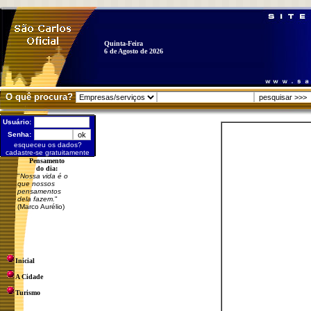
Quinta-Feira
6 de Agosto de 2026
O quê procura?
Usuário:
Senha:
esqueceu os dados?
cadastre-se gratuitamente
Pensamento
do dia:
"
Nossa vida é o
que nossos
pensamentos
dela fazem.
"
(Marco Aurélio)
Inicial
A Cidade
Turismo