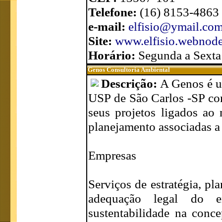
Telefone:
(16) 8153-4863
e-mail:
elfisio@ymail.co
Site:
www.elfisio.webnod
Horário:
Segunda a Sexta
Genos Consultoria Ambiental
Descrição:
A Genos é u
USP de São Carlos -SP com
seus projetos ligados ao 
planejamento associadas a 
Empresas
Serviços de estratégia, p
adequação legal do em
sustentabilidade na conc