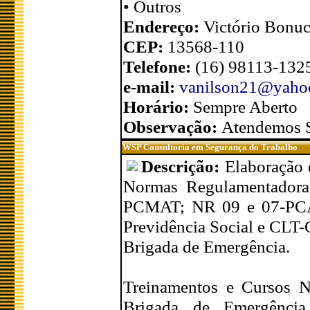
• Outros
Endereço:
Victório Bonuc
CEP:
13568-110
Telefone:
(16) 98113-132
e-mail:
vanilson21@yaho
Horário:
Sempre Aberto
Observação:
Atendemos S
WSP Consultoria em Segurança do Trabalho
Descrição:
Elaboração 
Normas Regulamentado
PCMAT; NR 09 e 07-PCA;
Previdência Social e CLT
Brigada de Emergência.
Treinamentos e Cursos 
Brigada de Emergênci