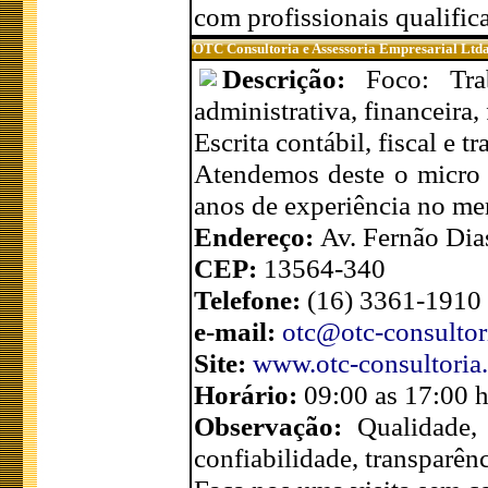
com profissionais qualific
OTC Consultoria e Assessoria Empresarial Ltd
Descrição:
Foco: Tra
administrativa, financeira, f
Escrita contábil, fiscal e tr
Atendemos deste o micro 
anos de experiência no me
Endereço:
Av. Fernão Dias
CEP:
13564-340
Telefone:
(16) 3361-1910
e-mail:
otc@otc-consultor
Site:
www.otc-consultoria
Horário:
09:00 as 17:00 
Observação:
Qualidade,
confiabilidade, transparênc