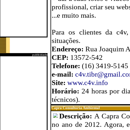
profissional, criar seu webs
...e muito mais.
Para os clientes da c4v
situações.
Endereço:
Rua Joaquim A
publicidade
CEP:
13572-542
Telefone:
(16) 3419-5145
e-mail:
c4v.tibr@gmail.c
Site:
www.c4v.info
Horário:
24 horas por dia
técnicos).
Capra Consultoria Ambiental
Descrição:
A Capra Con
no ano de 2012. Agora, 