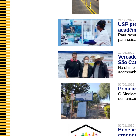
20/06/2022
USP pre
acadêm
Para reco
para cuida
13/06/2022
Vereado
São Car
No último 
acompanha
03/09/2021
Primeir
O Sindica
comunicad
02/01/2019
Benefic
cronog