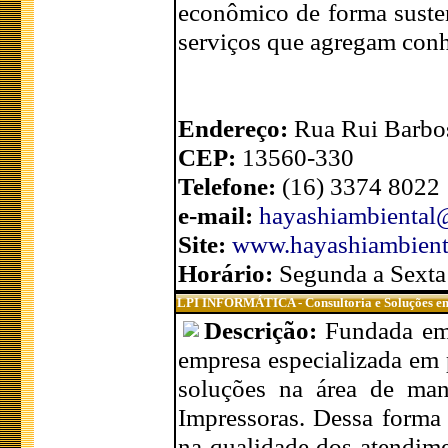
econômico de forma susten
serviços que agregam conh
Endereço:
Rua Rui Barbos
CEP:
13560-330
Telefone:
(16) 3374 8022
e-mail:
hayashiambiental
Site:
www.hayashiambient
Horário:
Segunda a Sexta 
LPI INFORMÁTICA - Consultoria e Soluções e
Descrição:
Fundada em
empresa especializada em 
soluções na área de manu
Impressoras. Dessa forma
na qualidade dos atendime