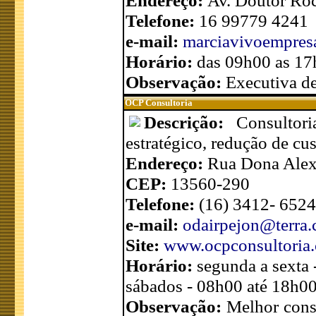
Endereço:
Av. Doutor Ro
Telefone:
16 99779 4241
e-mail:
marciavivoempre
Horário:
das 09h00 as 1
Observação:
Executiva d
OCP Consultoria
Descrição:
Consultor
estratégico, redução de cu
Endereço:
Rua Dona Alexa
CEP:
13560-290
Telefone:
(16) 3412- 6524
e-mail:
odairpejon@terra.
Site:
www.ocpconsultoria.
Horário:
segunda a sexta
sábados - 08h00 até 18h0
Observação:
Melhor consu