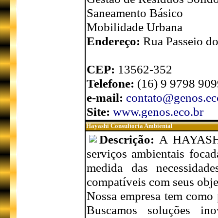
Saneamento Básico
Mobilidade Urbana
Endereço:
Rua Passeio do
CEP:
13562-352
Telefone:
(16) 9 9798 909
e-mail:
contato@genos.ec
Site:
www.genos.eco.br
Hayashi Consultoria Ambiental
Descrição:
A HAYASHI
serviços ambientais foca
medida das necessidade
compatíveis com seus objet
Nossa empresa tem como pe
Buscamos soluções ino