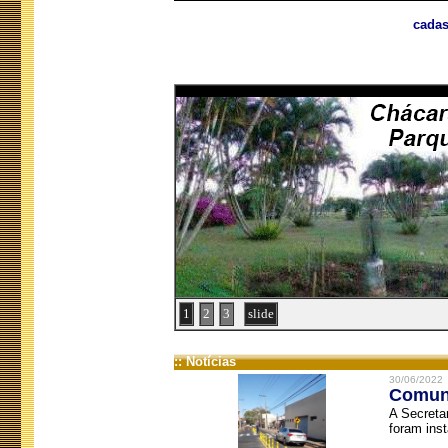
cadas
1
2
3
slide
:: Notícias
30/06/2022
Comuni
A Secreta
foram inst