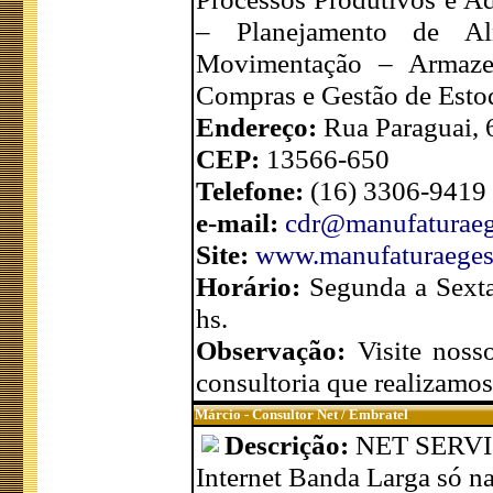
– Planejamento de Al
Movimentação – Armaze
Compras e Gestão de Esto
Endereço:
Rua Paraguai, 
CEP:
13566-650
Telefone:
(16) 3306-9419
e-mail:
cdr@manufaturaeg
Site:
www.manufaturaeges
Horário:
Segunda a Sext
hs.
Observação:
Visite noss
consultoria que realizamos
Márcio - Consultor Net / Embratel
Descrição:
NET SERVI
Internet Banda Larga só n