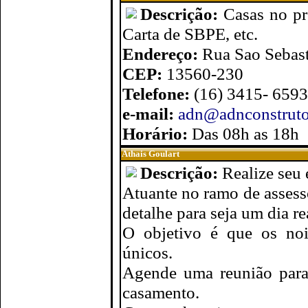
Descrição:
Casas no p
Carta de SBPE, etc.
Endereço:
Rua Sao Sebast
CEP:
13560-230
Telefone:
(16) 3415- 6593
e-mail:
adn@adnconstruto
Horário:
Das 08h as 18h
Athais Goulart
Descrição:
Realize seu
Atuante no ramo de assesso
detalhe para seja um dia r
O objetivo é que os no
únicos.
Agende uma reunião para 
casamento.