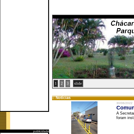
1
2
3
slide
:: Notícias
30/06/2022
Comuni
A Secreta
foram inst
publicidade