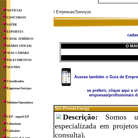
NOTÍCIAS
/ Empresas/Serviços
CONCURSOS
SAÚDE
ESPORTES
cadas
CANAL JURÍDICO
O MAI
DIÁRIO OFICIAL
ATAS CÂMARA
FALECIMENTOS
AGENDA
Acesse também o Guia de Empresa
Classificados
Empresas/Serviços
se preferir, clique aqui e v
empresas/profissionais d
Telefone/Operadora
New Present Energy
Descrição:
Somos um
CEP - superCEP
especializada em projetos
Colunistas
Culinária
consulta).
Diversão & Lazer