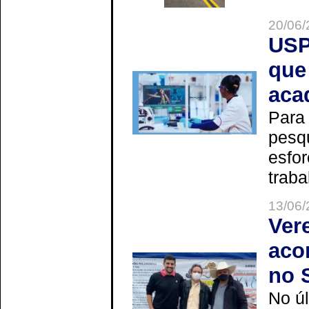
20/06/
USP
que
aca
Para
pesq
esfor
trabal
13/06/
Ver
aco
no 
No úl