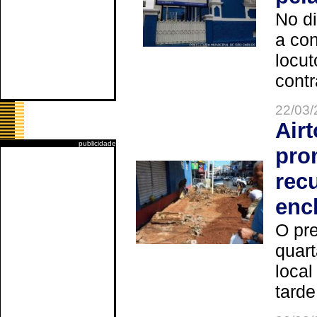
No d
a co
locut
contr
22/03/
Air
publicidade
pro
rec
enc
O pre
quart
local
tarde