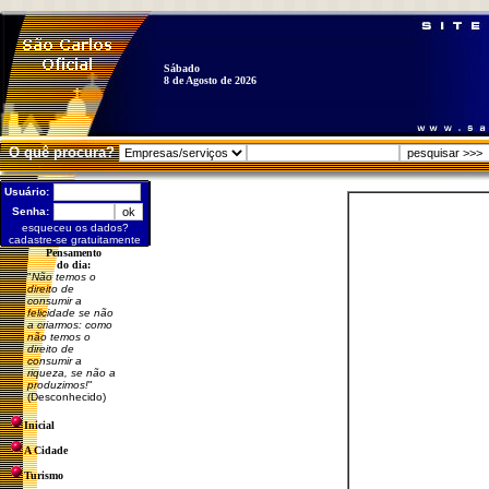
Sábado
8 de Agosto de 2026
O quê procura?
Usuário:
Senha:
esqueceu os dados?
cadastre-se gratuitamente
Pensamento
do dia:
"
Não temos o
direito de
consumir a
felicidade se não
a criarmos: como
não temos o
direito de
consumir a
riqueza, se não a
produzimos!
"
(Desconhecido)
Inicial
A Cidade
Turismo