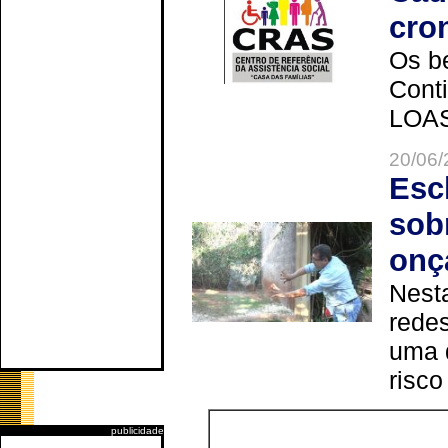
cro
Os be
Cont
LOAS 
20/06/
Esc
sob
onç
Nesta
redes
uma 
risco
publicidade