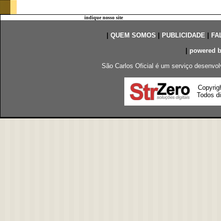
indique nosso site
|
QUEM SOMOS
|
PUBLICIDADE
|
FA
|
powered 
São Carlos Oficial é um serviço desenvol
Copyrig
Todos di