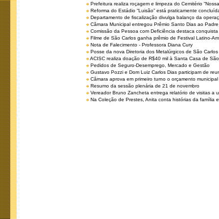
Prefeitura realiza roçagem e limpeza do Cemitério “No
Reforma do Estádio “Luisão” está praticamente concluíd
Departamento de fiscalização divulga balanço da opera
Câmara Municipal entregou Prêmio Santo Dias ao Padre 
Comissão da Pessoa com Deficiência destaca conquista d
Filme de São Carlos ganha prêmio de Festival Latino-Am
Nota de Falecimento - Professora Diana Cury
Posse da nova Diretoria dos Metalúrgicos de São Carlo
ACISC realiza doação de R$40 mil à Santa Casa de São
Pedidos de Seguro-Desemprego, Mercado e Gestão
Gustavo Pozzi e Dom Luiz Carlos Dias participam de re
Câmara aprova em primeiro turno o orçamento municipal
Resumo da sessão plenária de 21 de novembro
Vereador Bruno Zancheta entrega relatório de visitas a 
Na Coleção de Prestes, Anita conta histórias da família e