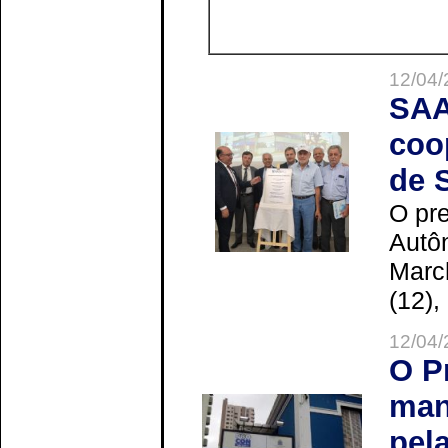
12/04/
SAA
coo
de 
O pre
Autô
Marc
(12),
12/04/
O P
man
pel