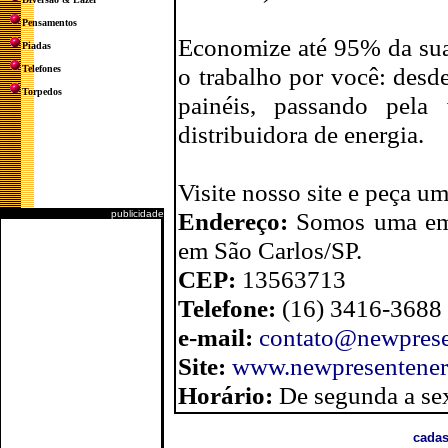
Pensamentos
Economize até 95% da sua
Piadas
o trabalho por você: desde
Telefones
Torpedos
painéis, passando pela
distribuidora de energia.
Visite nosso site e peça 
Endereço:
Somos uma emp
publicidade
em São Carlos/SP.
CEP:
13563713
Telefone:
(16) 3416-3688
e-mail:
contato@newprese
Site:
www.newpresentene
Horário:
De segunda a sex
cadas