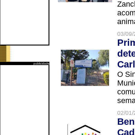
Zanch
acom
anima
03/09/
Pri
det
Car
publicidade
O Sin
Muni
comun
seman
02/01/
Ben
Cad