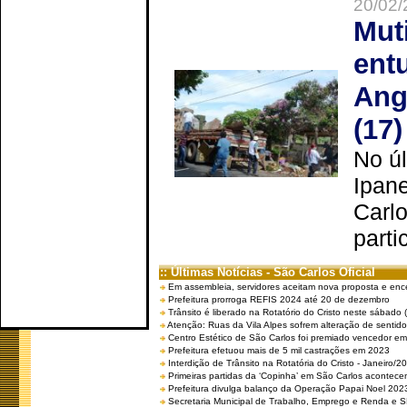
20/02/
Mut
ent
Ang
(17)
No úl
Ipan
Carlo
parti
:: Últimas Notícias - São Carlos Oficial
Em assembleia, servidores aceitam nova proposta e enc
Prefeitura prorroga REFIS 2024 até 20 de dezembro
Trânsito é liberado na Rotatório do Cristo neste sábado 
Atenção: Ruas da Vila Alpes sofrem alteração de sentido 
Centro Estético de São Carlos foi premiado vencedor em 
Prefeitura efetuou mais de 5 mil castrações em 2023
Interdição de Trânsito na Rotatória do Cristo - Janeiro/2
Primeiras partidas da ‘Copinha’ em São Carlos acontecem
Prefeitura divulga balanço da Operação Papai Noel 202
Secretaria Municipal de Trabalho, Emprego e Renda e