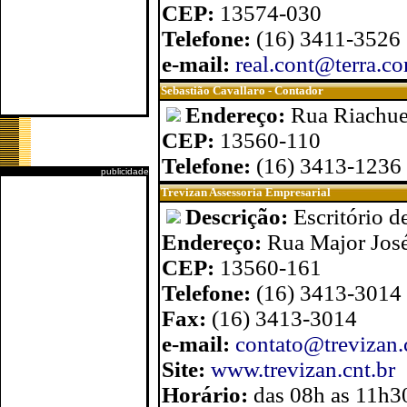
CEP:
13574-030
Telefone:
(16) 3411-3526
e-mail:
real.cont@terra.co
Sebastião Cavallaro - Contador
Endereço:
Rua Riachue
CEP:
13560-110
Telefone:
(16) 3413-1236
publicidade
Trevizan Assessoria Empresarial
Descrição:
Escritório 
Endereço:
Rua Major José
CEP:
13560-161
Telefone:
(16) 3413-3014
Fax:
(16) 3413-3014
e-mail:
contato@trevizan.
Site:
www.trevizan.cnt.br
Horário:
das 08h as 11h3