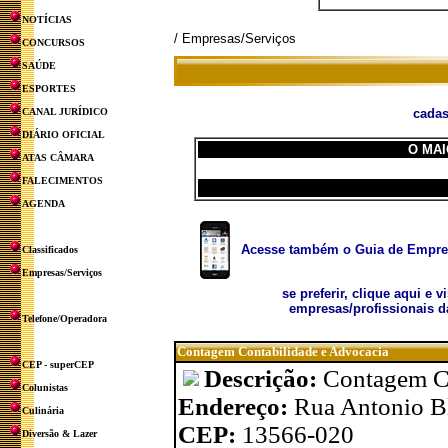
NOTÍCIAS
/ Empresas/Serviços
CONCURSOS
SAÚDE
ESPORTES
CANAL JURÍDICO
cadas
DIÁRIO OFICIAL
O MAI
ATAS CÂMARA
FALECIMENTOS
AGENDA
Acesse também o Guia de Empresa
Classificados
Empresas/Serviços
se preferir, clique aqui e v
empresas/profissionais d
Telefone/Operadora
Contagem Contabilidade e Advocacia
CEP - superCEP
Descrição:
Contagem Co
Colunistas
Endereço:
Rua Antonio B
Culinária
CEP:
13566-020
Diversão & Lazer