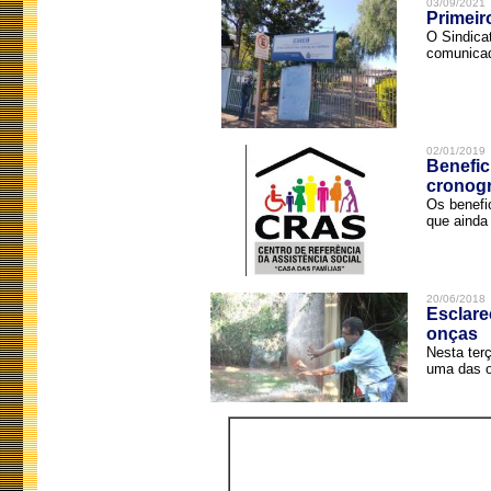
03/09/2021
Primeir
O Sindica
comunicad
02/01/2019
Benefic
cronog
Os benefi
que ainda 
20/06/2018
Esclare
onças
Nesta terç
uma das o