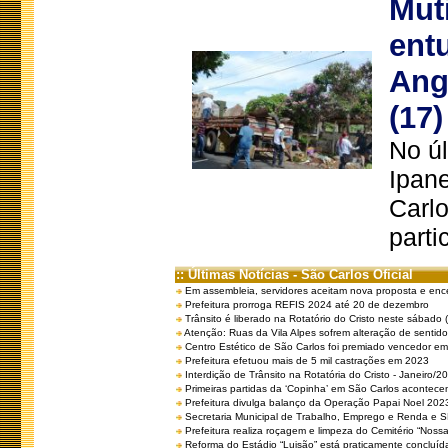
Mut
ent
Ang
(17)
No úl
Ipan
Carlo
parti
:: Últimas Notícias - São Carlos Oficial
Em assembleia, servidores aceitam nova proposta e enc
Prefeitura prorroga REFIS 2024 até 20 de dezembro
Trânsito é liberado na Rotatório do Cristo neste sábado 
Atenção: Ruas da Vila Alpes sofrem alteração de sentido 
Centro Estético de São Carlos foi premiado vencedor em 
Prefeitura efetuou mais de 5 mil castrações em 2023
Interdição de Trânsito na Rotatória do Cristo - Janeiro/2
Primeiras partidas da ‘Copinha’ em São Carlos acontecem
Prefeitura divulga balanço da Operação Papai Noel 202
Secretaria Municipal de Trabalho, Emprego e Renda e
Prefeitura realiza roçagem e limpeza do Cemitério “No
Reforma do Estádio “Luisão” está praticamente concluíd