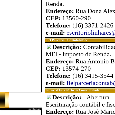
Renda.
Endereço:
Rua Dona Alexa
CEP:
13560-290
Telefone:
(16) 3371-2426
e-mail:
escritoriolinhares
Fiel Parceria - Contabilidade
Descrição:
Contabilida
MEI - Imposto de Renda.
Endereço:
Rua Antonio Bo
CEP:
13574-270
Telefone:
(16) 3415-3544
e-mail:
fielparceriaconta
Imperial Escritório de Contabilidade
Descrição:
Abertura 
Escrituração contábil e fis
publicidade
Endereço:
Rua José Mario