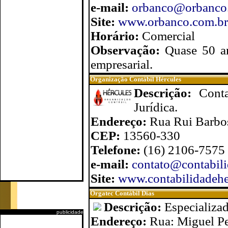
e-mail:
orbanco@orbanco
Site:
www.orbanco.com.br
Horário:
Comercial
Observação:
Quase 50 an
empresarial.
Organização Contábil Hércules
Descrição:
Cont
Jurídica.
Endereço:
Rua Rui Barbos
CEP:
13560-330
Telefone:
(16) 2106-7575
e-mail:
contato@contabil
Site:
www.contabilidadehe
Orgatec Contábil Dias
Descrição:
Especializa
publicidade
Endereço:
Rua: Miguel Pe