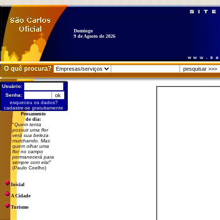
Domingo
9 de Agosto de 2026
O quê procura?
Usuário:
Senha:
esqueceu os dados?
cadastre-se gratuitamente
Pensamento
do dia:
"
Quem tenta
possuir uma flor
verá sua beleza
murchando. Mas
quem olhar uma
flor no campo
permanecerá para
sempre com ela!
"
(Paulo Coelho)
Inicial
A Cidade
Turismo