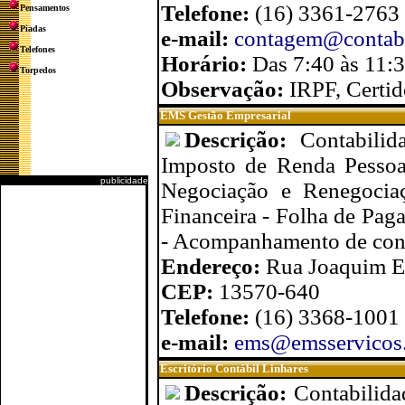
Telefone:
(16) 3361-2763
Pensamentos
Piadas
e-mail:
contagem@contabi
Telefones
Horário:
Das 7:40 às 11:3
Torpedos
Observação:
IRPF, Certid
EMS Gestão Empresarial
Descrição:
Contabili
Imposto de Renda Pessoa 
publicidade
Negociação e Renegociaçã
Financeira - Folha de Pag
- Acompanhamento de conv
Endereço:
Rua Joaquim Ev
CEP:
13570-640
Telefone:
(16) 3368-1001
e-mail:
ems@emsservicos
Escritório Contábil Linhares
Descrição:
Contabilida