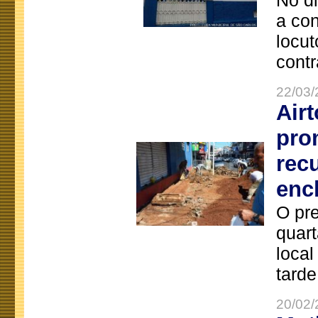
No d
a co
locut
contr
22/03/
Air
pro
rec
enc
O pre
quart
local
tarde
20/02/