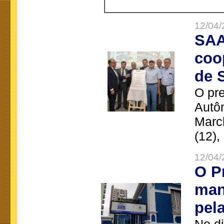
12/04/
SAA
coo
de 
O pre
Autô
Marc
(12),
12/04/
O P
man
pel