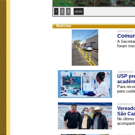
1
2
3
slide
:: Notícias
30/06/2022
Comuni
A Secreta
foram inst
20/06/2022
USP pre
acadêm
Para reco
para cuida
13/06/2022
Vereado
São Car
No último 
acompanha