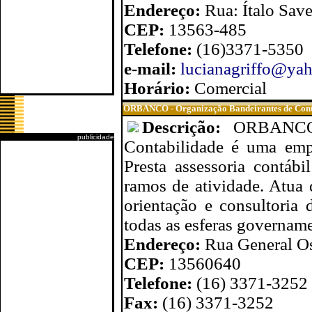
Endereço:
Rua: Ítalo Save
CEP:
13563-485
Telefone:
(16)3371-5350
e-mail:
lucianagriffo@ya
Horário:
Comercial
ORBANCO - Organização Bandeirantes de Cont
Descrição:
ORBANCO 
publicidade
Contabilidade é uma emp
Presta assessoria contáb
ramos de atividade. Atua
orientação e consultoria 
todas as esferas govername
Endereço:
Rua General Os
CEP:
13560640
Telefone:
(16) 3371-3252
Fax:
(16) 3371-3252