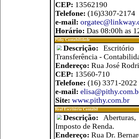
CEP:
13562190
Telefone:
(16)3307-2174
e-mail:
orgatec@linkway.
Horário:
Das 08:00h as 1
Pithy Contabilidade
Descrição:
Escritório
Transferência - Contabilid
Endereço:
Rua José Rodri
CEP:
13560-710
Telefone:
(16) 3371-2022
e-mail:
elisa@pithy.com.b
Site:
www.pithy.com.br
Real Escritório Contábil
Descrição:
Aberturas,
Imposto de Renda.
Endereço:
Rua Dr. Bernar