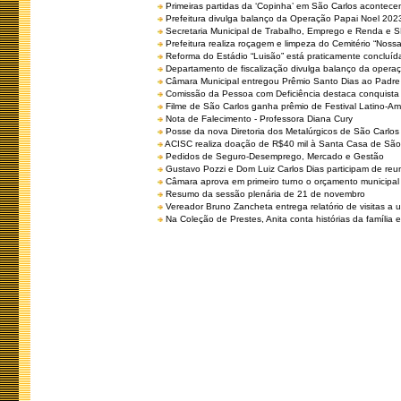
Primeiras partidas da ‘Copinha’ em São Carlos acontecem
Prefeitura divulga balanço da Operação Papai Noel 202
Secretaria Municipal de Trabalho, Emprego e Renda e
Prefeitura realiza roçagem e limpeza do Cemitério “No
Reforma do Estádio “Luisão” está praticamente concluíd
Departamento de fiscalização divulga balanço da opera
Câmara Municipal entregou Prêmio Santo Dias ao Padre 
Comissão da Pessoa com Deficiência destaca conquista d
Filme de São Carlos ganha prêmio de Festival Latino-Am
Nota de Falecimento - Professora Diana Cury
Posse da nova Diretoria dos Metalúrgicos de São Carlo
ACISC realiza doação de R$40 mil à Santa Casa de São
Pedidos de Seguro-Desemprego, Mercado e Gestão
Gustavo Pozzi e Dom Luiz Carlos Dias participam de re
Câmara aprova em primeiro turno o orçamento municipal
Resumo da sessão plenária de 21 de novembro
Vereador Bruno Zancheta entrega relatório de visitas a 
Na Coleção de Prestes, Anita conta histórias da família e