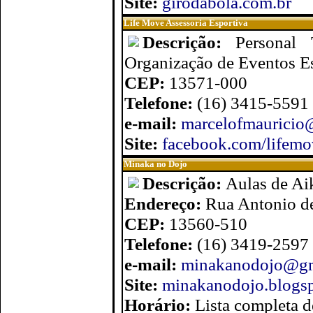
Site:
girodabola.com.br
Life Move Assessoria Esportiva
Descrição:
Personal 
Organização de Eventos Es
CEP:
13571-000
Telefone:
(16) 3415-5591 
e-mail:
marcelofmauricio
Site:
facebook.com/lifemo
Minaka no Dojo
Descrição:
Aulas de Ai
Endereço:
Rua Antonio d
CEP:
13560-510
Telefone:
(16) 3419-2597
e-mail:
minakanodojo@gm
Site:
minakanodojo.blogs
Horário:
Lista completa d