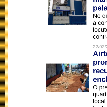
pel
No d
a co
locut
contr
22/03/
Air
pro
rec
enc
O pre
quart
local