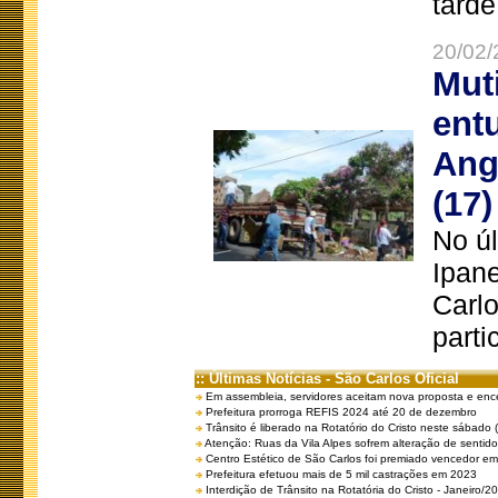
tarde
20/02/
Mut
ent
Ang
(17)
No úl
Ipan
Carlo
parti
:: Últimas Notícias - São Carlos Oficial
Em assembleia, servidores aceitam nova proposta e enc
Prefeitura prorroga REFIS 2024 até 20 de dezembro
Trânsito é liberado na Rotatório do Cristo neste sábado 
Atenção: Ruas da Vila Alpes sofrem alteração de sentido 
Centro Estético de São Carlos foi premiado vencedor em 
Prefeitura efetuou mais de 5 mil castrações em 2023
Interdição de Trânsito na Rotatória do Cristo - Janeiro/2