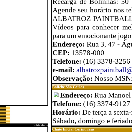
Recarga de Bolinhas: 50 
Agende seu horário nos t
ALBATROZ PAINTBALL e Nã
Vídeos para conhecer me
para um emocionante jogo
Endereço:
Rua 3, 47 - Ág
CEP:
13578-000
Telefone:
(16) 3378-3256
e-mail:
albatrozpaintball
Observação:
Nosso MSN: 
Boliche São Carlos
Endereço:
Rua Manoel J
Telefone:
(16) 3374-9127
Horário:
De terça a sexta-
Sábado, domingo e feriado 
publicidade
Chute Inicial Corinthians