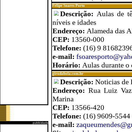
Felipe Soares Porto
Descrição:
Aulas de t
níveis e idades
Endereço:
Alameda das A
CEP:
13560-000
Telefone:
(16) 9 8168239
e-mail:
fsoaresporto@yah
Horário:
Aulas durante o 
girodabola.com.br
Descrição:
Noticias de 
Endereço:
Rua Luiz Vaz
Marina
CEP:
13566-420
Telefone:
(16) 9609-5544
e-mail:
zaqueumendes@g
publicidade