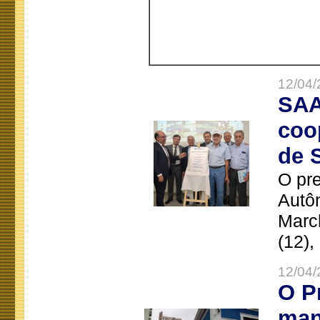
12/04/
SAA
coo
de 
O pre
Autô
Marc
(12),
12/04/
O P
man