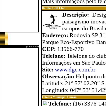
Mais informações pelo tel
Damha Golf Club
Descrição:
Desig
paisagismo inova
campos do Brasil 
Endereço:
Rodovia SP 318
Parque Eco-Esportivo Dam
publicidade
CEP:
13566-770
Telefone:
Telefone do clu
Informações em São Paulo
Site:
www.dgc.com.br
Observação:
Heliponto d
Latitude: 21º 57’ 02.20” S
Longitude: 047º 53’ 51.4
Estádio Municipal Luizão
Telefone:
(16) 3376-14