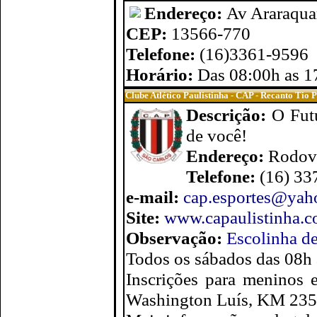
Endereço:
Av Araraqua
CEP:
13566-770
Telefone:
(16)3361-9596
Horário:
Das 08:00h as 1
Clube Atlético Paulistinha - CAP - Recanto Tio 
Descrição:
O Fut
de você!
Endereço:
Rodov
Telefone:
(16) 33
e-mail:
cap.esportes@yah
Site:
www.capaulistinha.c
Observação:
Escolinha de
Todos os sábados das 08
Inscrições para meninos 
Washington Luís, KM 235,