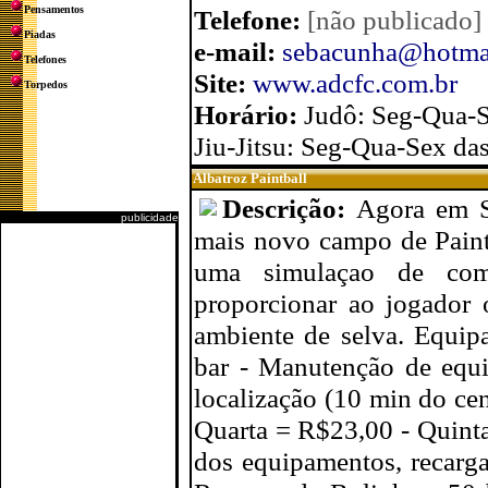
Pensamentos
Telefone:
[não publicado]
Piadas
e-mail:
sebacunha@hotma
Telefones
Site:
www.adcfc.com.br
Torpedos
Horário:
Judô: Seg-Qua-S
Jiu-Jitsu: Seg-Qua-Sex da
Albatroz Paintball
Descrição:
Agora em S
publicidade
mais novo campo de Paintb
uma simulaçao de comb
proporcionar ao jogador
ambiente de selva. Equipa
bar - Manutenção de equi
localização (10 min do ce
Quarta = R$23,00 - Quinta
dos equipamentos, recarga