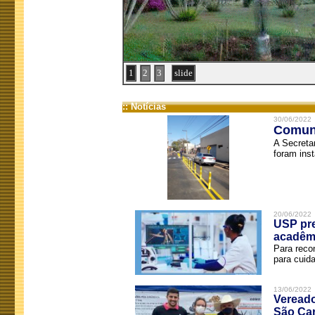
1
2
3
slide
:: Notícias
30/06/2022
Comuni
A Secreta
foram inst
20/06/2022
USP pre
acadêm
Para reco
para cuida
13/06/2022
Vereado
São Car