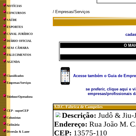
NOTÍCIAS
/ Empresas/Serviços
CONCURSOS
SAÚDE
ESPORTES
CANAL JURÍDICO
cadas
DIÁRIO OFICIAL
O MAI
ATAS CÂMARA
FALECIMENTOS
AGENDA
Acesse também o Guia de Empresa
Classificados
Empresas/Serviços
se preferir, clique aqui e v
empresas/profissionais d
Telefone/Operadora
A.D.C. Fábrica de Campeões
CEP - superCEP
Descrição:
Judô & Jiu-J
Colunistas
Endereço:
Rua João M. C.
Culinária
CEP:
13575-110
Diversão & Lazer