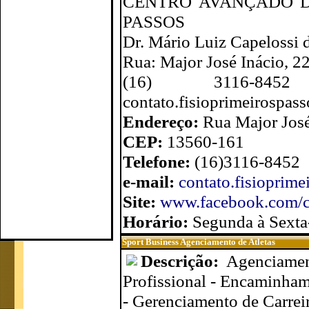
CENTRO AVANÇADO D
PASSOS
Dr. Mário Luiz Capelossi d
Rua: Major José Inácio, 2
(16) 3116-8
contato.fisioprimeirospa
Endereço:
Rua Major José
CEP:
13560-161
Telefone:
(16)3116-8452
e-mail:
contato.fisioprim
Site:
www.facebook.com/cl
Horário:
Segunda à Sexta-
Sport Business Agenciamento de Atletas
Descrição:
Agenciamen
Profissional - Encaminham
- Gerenciamento de Carreir