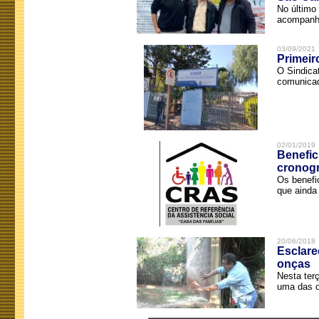
No último 
acompanha
03/09/2021
Primeir
O Sindica
comunicad
02/01/2019
Benefic
cronog
Os benefi
que ainda 
20/06/2018
Esclare
onças
Nesta terç
uma das o