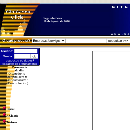
Segunda-Feira
10 de Agosto de 2026
O quê procura?
Usuário:
Senha:
esqueceu os dados?
cadastre-se gratuitamente
Pensamento
do dia:
"
O orgulho te
humilha sem te
dar humildade!
"
(Desconhecido)
Inicial
A Cidade
Turismo