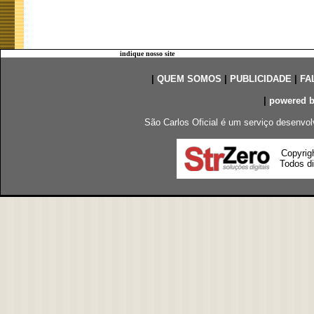
indique nosso site
|
QUEM SOMOS
|
PUBLICIDADE
|
FA
|
powered 
São Carlos Oficial é um serviço desenvol
Copyrig
Todos di