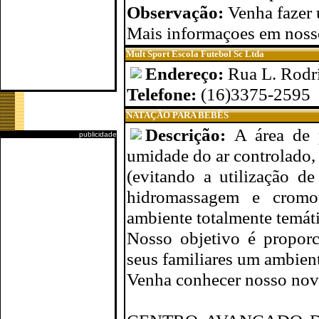
Observação:
Venha fazer 
Mais informaçoes em nosso
Mult Sport Escola Futebol Sc Ltda
Endereço:
Rua L. Rodr
Telefone:
(16)3375-2595
NATAÇÃO PARA BEBÊS
Descrição:
A área de 
publicidade
umidade do ar controlado, 
(evitando a utilização d
hidromassagem e cromot
ambiente totalmente temáti
Nosso objetivo é proporc
seus familiares um ambient
Venha conhecer nosso nov