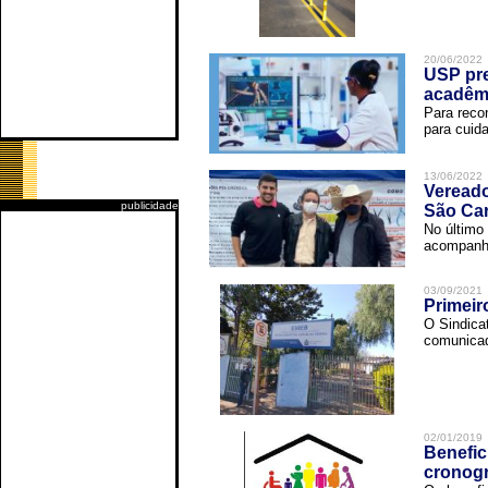
20/06/2022
USP pre
acadêm
Para reco
para cuida
13/06/2022
Vereado
publicidade
São Car
No último 
acompanha
03/09/2021
Primeir
O Sindica
comunicad
02/01/2019
Benefic
cronog