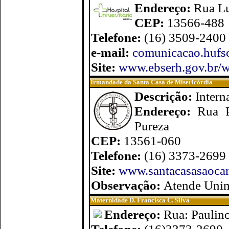
Endereço:
Rua Lu
CEP:
13566-488
Telefone:
(16) 3509-2400
e-mail:
comunicacao.hufs
Site:
www.ebserh.gov.br/w
Irmandade da Santa Casa de Misericórdia
Descrição:
Intern
Endereço:
Rua P
Pureza
CEP:
13561-060
Telefone:
(16) 3373-2699
Site:
www.santacasasaocar
Observação:
Atende Uni
Maternidade D. Francisca C. Silva
Endereço:
Rua: Paulin