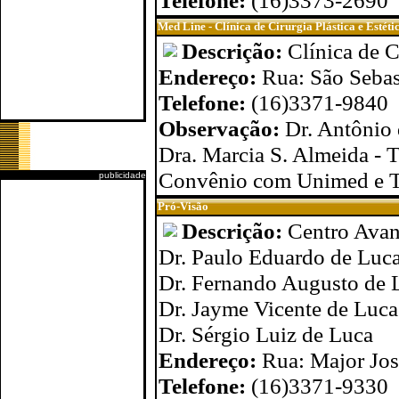
Telefone:
(16)3373-2690
Med Line - Clínica de Cirurgia Plástica e Estéti
Descrição:
Clínica de C
Endereço:
Rua: São Sebas
Telefone:
(16)3371-9840
Observação:
Dr. Antônio 
Dra. Marcia S. Almeida - T
Convênio com Unimed e 
publicidade
Pró-Visão
Descrição:
Centro Avan
Dr. Paulo Eduardo de Luc
Dr. Fernando Augusto de 
Dr. Jayme Vicente de Luca
Dr. Sérgio Luiz de Luca
Endereço:
Rua: Major Jos
Telefone:
(16)3371-9330