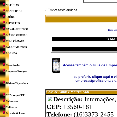
NOTÍCIAS
/ Empresas/Serviços
CONCURSOS
SAÚDE
ESPORTES
CANAL JURÍDICO
cadas
DIÁRIO OFICIAL
O MAI
ATAS CÂMARA
FALECIMENTOS
AGENDA
Acesse também o Guia de Empresa
Classificados
Empresas/Serviços
se preferir, clique aqui e v
empresas/profissionais d
Telefone/Operadora
Casa de Saúde e Maternidade
CEP - superCEP
Descrição:
Internações, 
Colunistas
CEP:
13560-181
Culinária
Telefone:
(16)3373-2455
Diversão & Lazer