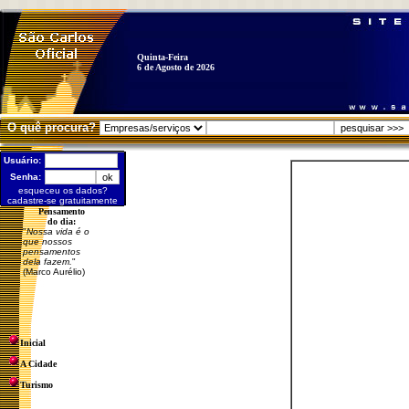
Quinta-Feira
6 de Agosto de 2026
O quê procura?
Usuário:
Senha:
esqueceu os dados?
cadastre-se gratuitamente
Pensamento
do dia:
"
Nossa vida é o
que nossos
pensamentos
dela fazem.
"
(Marco Aurélio)
Inicial
A Cidade
Turismo