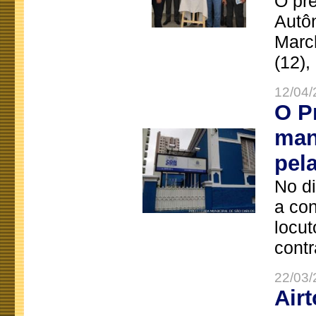
O pre
Autô
Marc
(12),
12/04/
O P
man
pel
No d
a co
locut
contr
22/03/
Air