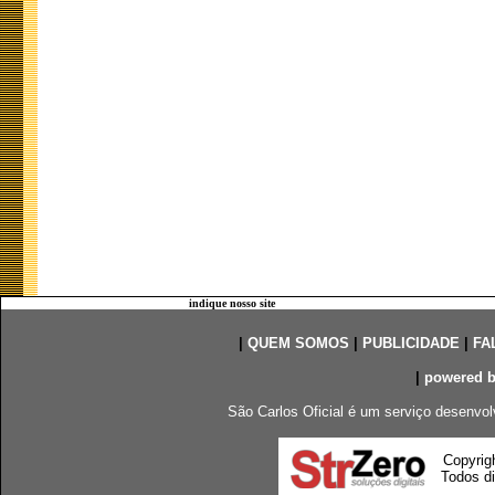
indique nosso site
|
QUEM SOMOS
|
PUBLICIDADE
|
FA
|
powered 
São Carlos Oficial é um serviço desenvol
Copyrig
Todos di