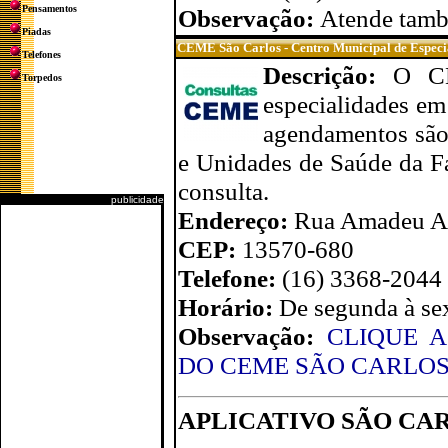
Pensamentos
Observação:
Atende ta
Piadas
CEME São Carlos - Centro Municipal de Especi
Telefones
Descrição:
O CE
Torpedos
especialidades em
agendamentos são 
e Unidades de Saúde da F
consulta.
publicidade
Endereço:
Rua Amadeu Ama
CEP:
13570-680
Telefone:
(16) 3368-2044
Horário:
De segunda à sex
Observação:
CLIQUE 
DO CEME SÃO CARLO
APLICATIVO SÃO CA