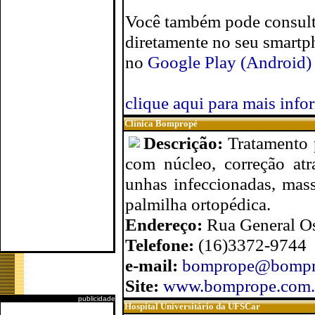
Você também pode consul
diretamente no seu smartph
no
Google Play (Android)
clique aqui para mais inf
Clínica Bompropé
Descrição:
Tratamento p
com núcleo, correção atra
unhas infeccionadas, mass
palmilha ortopédica.
Endereço:
Rua General Os
Telefone:
(16)3372-9744
e-mail:
bomprope@bompr
Site:
www.bomprope.com.
publicidade
Hospital Universitário da UFSCar