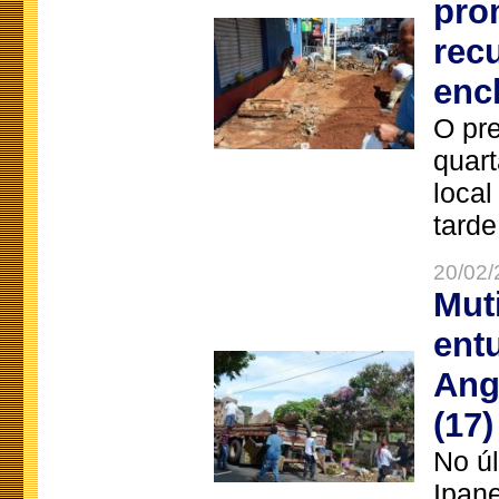
pro
rec
enc
O pre
quart
local
tarde
20/02/
Mut
ent
Ang
(17)
No úl
Ipan