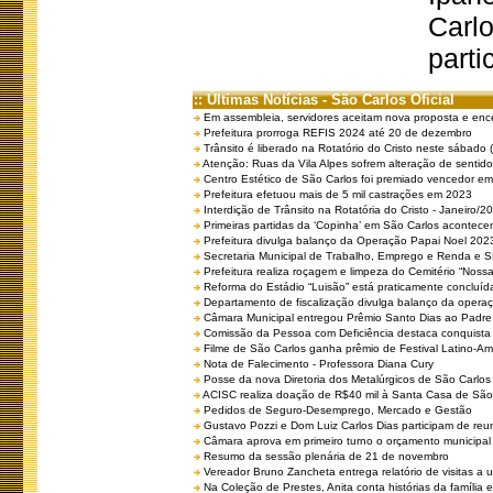
Carlo
parti
:: Últimas Notícias - São Carlos Oficial
Em assembleia, servidores aceitam nova proposta e enc
Prefeitura prorroga REFIS 2024 até 20 de dezembro
Trânsito é liberado na Rotatório do Cristo neste sábado 
Atenção: Ruas da Vila Alpes sofrem alteração de sentido 
Centro Estético de São Carlos foi premiado vencedor em 
Prefeitura efetuou mais de 5 mil castrações em 2023
Interdição de Trânsito na Rotatória do Cristo - Janeiro/2
Primeiras partidas da ‘Copinha’ em São Carlos acontecem
Prefeitura divulga balanço da Operação Papai Noel 202
Secretaria Municipal de Trabalho, Emprego e Renda e
Prefeitura realiza roçagem e limpeza do Cemitério “No
Reforma do Estádio “Luisão” está praticamente concluíd
Departamento de fiscalização divulga balanço da opera
Câmara Municipal entregou Prêmio Santo Dias ao Padre 
Comissão da Pessoa com Deficiência destaca conquista d
Filme de São Carlos ganha prêmio de Festival Latino-Am
Nota de Falecimento - Professora Diana Cury
Posse da nova Diretoria dos Metalúrgicos de São Carlo
ACISC realiza doação de R$40 mil à Santa Casa de São
Pedidos de Seguro-Desemprego, Mercado e Gestão
Gustavo Pozzi e Dom Luiz Carlos Dias participam de re
Câmara aprova em primeiro turno o orçamento municipal
Resumo da sessão plenária de 21 de novembro
Vereador Bruno Zancheta entrega relatório de visitas a 
Na Coleção de Prestes, Anita conta histórias da família e