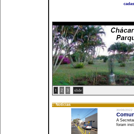
cadas
1
2
3
slide
:: Notícias
30/06/2022
Comuni
A Secreta
foram inst