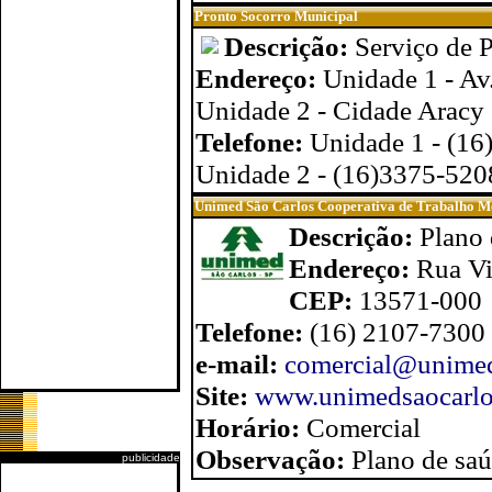
Pronto Socorro Municipal
Descrição:
Serviço de 
Endereço:
Unidade 1 - Av
Unidade 2 - Cidade Aracy
Telefone:
Unidade 1 - (1
Unidade 2 - (16)3375-520
Unimed São Carlos Cooperativa de Trabalho M
Descrição:
Plano 
Endereço:
Rua Vi
CEP:
13571-000
Telefone:
(16) 2107-7300
e-mail:
comercial@unimed
Site:
www.unimedsaocarlo
Horário:
Comercial
Observação:
Plano de sa
publicidade