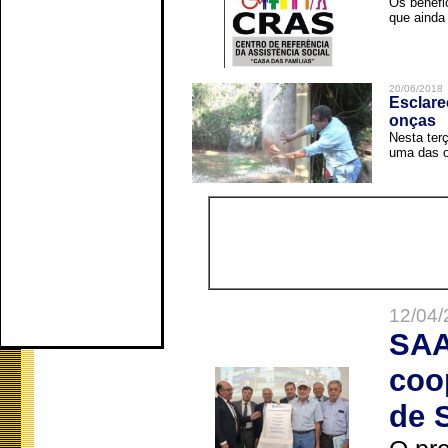
Os benefi
que ainda 
20/06/2018
Esclare
onças
Nesta terç
uma das o
12/04/
SAA
coo
de 