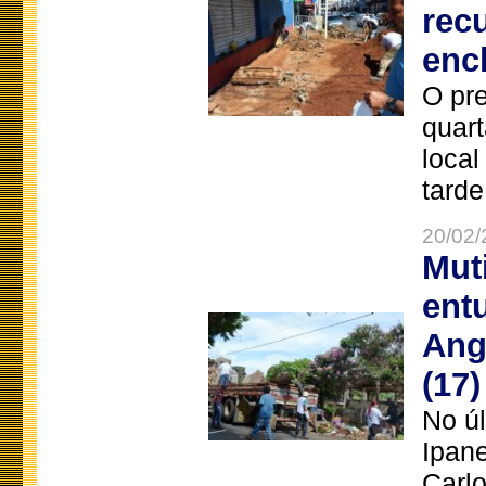
rec
enc
O pre
quart
local
tarde
20/02/
Mut
ent
Ang
(17)
No úl
Ipan
Carlo