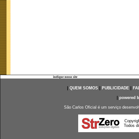
indique nosso site
|
QUEM SOMOS
|
PUBLICIDADE
|
FA
|
powered 
São Carlos Oficial é um serviço desenvol
Copyrig
Todos di