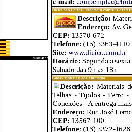
e-mail:
compemplac@hotm
Dicico São Carlos - Tudo para construir e refo
Descrição:
Materi
Endereço:
Av. Ge
CEP:
13570-672
Telefone:
(16) 3363-4110
Site:
www.dicico.com.br
publicidade
Horário:
Segunda a sexta
Sábado das 9h as 18h
Godoy Materiais de Construção
Descrição:
Materiais d
Telhas - Tijolos - Ferro -
Conexões - A entrega mais
Endereço:
Rua José Leme 
CEP:
13567-100
Telefone:
(16) 3372-4626