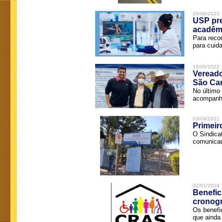
20/06/2022
USP pre
acadêm
Para reco
para cuida
13/06/2022
Vereado
São Car
No último 
acompanha
03/09/2021
Primeir
O Sindica
comunicad
02/01/2019
Benefic
cronog
Os benefi
que ainda 