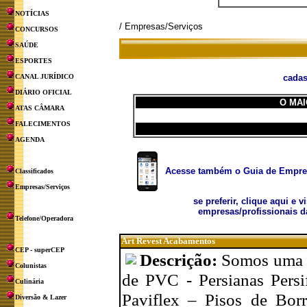
NOTÍCIAS
/ Empresas/Serviços
CONCURSOS
SAÚDE
ESPORTES
CANAL JURÍDICO
cadas
DIÁRIO OFICIAL
O MAI
ATAS CÂMARA
FALECIMENTOS
AGENDA
Acesse também o Guia de Empresa
Classificados
Empresas/Serviços
se preferir, clique aqui e v
empresas/profissionais d
Telefone/Operadora
Art Revest Acabamentos
CEP - superCEP
Descrição:
Somos uma e
Colunistas
de PVC - Persianas Persi
Culinária
Paviflex – Pisos de Borr
Diversão & Lazer