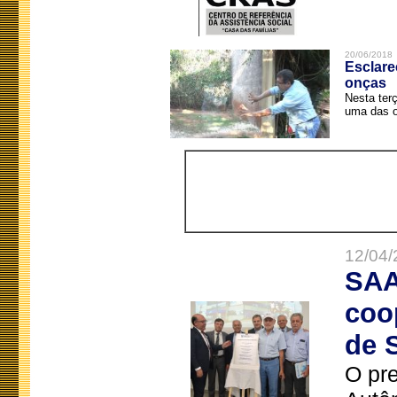
20/06/2018
Esclare
onças
Nesta terç
uma das o
12/04/
SAA
coo
de 
O pre