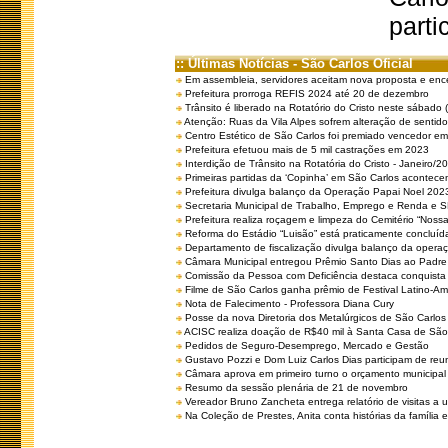
parti
:: Últimas Notícias - São Carlos Oficial
Em assembleia, servidores aceitam nova proposta e enc
Prefeitura prorroga REFIS 2024 até 20 de dezembro
Trânsito é liberado na Rotatório do Cristo neste sábado 
Atenção: Ruas da Vila Alpes sofrem alteração de sentido 
Centro Estético de São Carlos foi premiado vencedor em 
Prefeitura efetuou mais de 5 mil castrações em 2023
Interdição de Trânsito na Rotatória do Cristo - Janeiro/2
Primeiras partidas da ‘Copinha’ em São Carlos acontecem
Prefeitura divulga balanço da Operação Papai Noel 202
Secretaria Municipal de Trabalho, Emprego e Renda e
Prefeitura realiza roçagem e limpeza do Cemitério “No
Reforma do Estádio “Luisão” está praticamente concluíd
Departamento de fiscalização divulga balanço da opera
Câmara Municipal entregou Prêmio Santo Dias ao Padre 
Comissão da Pessoa com Deficiência destaca conquista d
Filme de São Carlos ganha prêmio de Festival Latino-Am
Nota de Falecimento - Professora Diana Cury
Posse da nova Diretoria dos Metalúrgicos de São Carlo
ACISC realiza doação de R$40 mil à Santa Casa de São
Pedidos de Seguro-Desemprego, Mercado e Gestão
Gustavo Pozzi e Dom Luiz Carlos Dias participam de re
Câmara aprova em primeiro turno o orçamento municipal
Resumo da sessão plenária de 21 de novembro
Vereador Bruno Zancheta entrega relatório de visitas a 
Na Coleção de Prestes, Anita conta histórias da família e