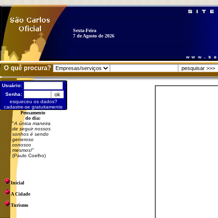
Sexta-Feira
7 de Agosto de 2026
O quê procura?
Usuário:
Senha:
esqueceu os dados?
cadastre-se gratuitamente
Pensamento
do dia:
"
A única maneira
de seguir nossos
sonhos é sendo
generoso
conosco
mesmos!
"
(Paulo Coelho)
Inicial
A Cidade
Turismo