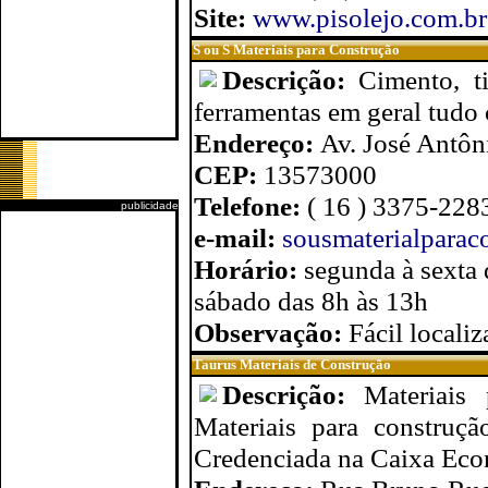
Site:
www.pisolejo.com.br
S ou S Materiais para Construção
Descrição:
Cimento, ti
ferramentas em geral tudo
Endereço:
Av. José Antôn
CEP:
13573000
Telefone:
( 16 ) 3375-228
publicidade
e-mail:
sousmaterialpara
Horário:
segunda à sexta
sábado das 8h às 13h
Observação:
Fácil locali
Taurus Materiais de Construção
Descrição:
Materiais
Materiais para construç
Credenciada na Caixa Eco