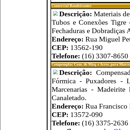
Comercial Bandeirantes
Descrição:
Materiais de
Tubos e Conexões Tigre -
Fechaduras e Dobradiças Al
Endereço:
Rua Miguel Pet
CEP:
13562-190
Telefone:
(16) 3307-8650
Compemplac Com. de Máq. e Acess. para Marce
Descrição:
Compensad
Fórmica - Puxadores - L
Marcenarias - Madeirite
Canaletado.
Endereço:
Rua Francisco 
CEP:
13572-090
Telefone:
(16) 3375-2636