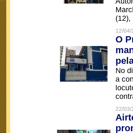
Autô
Marc
(12),
12/04/
O P
man
pel
No d
a co
locut
contr
22/03/
Air
pro