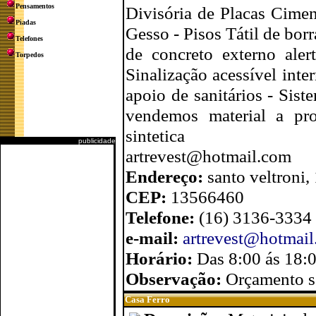
Pensamentos
Divisória de Placas Cimen
Piadas
Gesso - Pisos Tátil de borra
Telefones
de concreto externo alert
Torpedos
Sinalização acessível int
apoio de sanitários - Sist
vendemos material a pro
sintetica
publicidade
artrevest@hotmail.com
Endereço:
santo veltroni,
CEP:
13566460
Telefone:
(16) 3136-3334
e-mail:
artrevest@hotmai
Horário:
Das 8:00 ás 18:
Observação:
Orçamento 
Casa Ferro