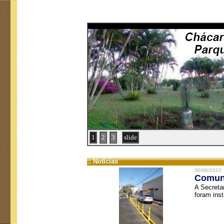
1
2
3
slide
:: Notícias
30/06/2022
Comuni
A Secreta
foram inst