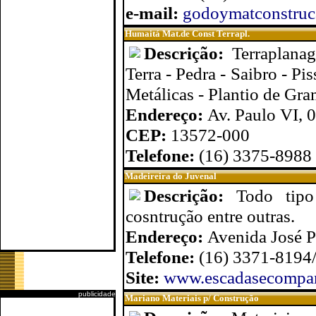
e-mail:
godoymatconstru
Humaitá Mat.de Const Terrapl.
Descrição:
Terraplanag
Terra - Pedra - Saibro - Pi
Metálicas - Plantio de G
Endereço:
Av. Paulo VI, 
CEP:
13572-000
Telefone:
(16) 3375-8988
Madeireira do Juvenal
Descrição:
Todo tipo
cosntrução entre outras.
Endereço:
Avenida José P
Telefone:
(16) 3371-8194
Site:
www.escadasecompan
publicidade
Mariano Materiais p/ Construção