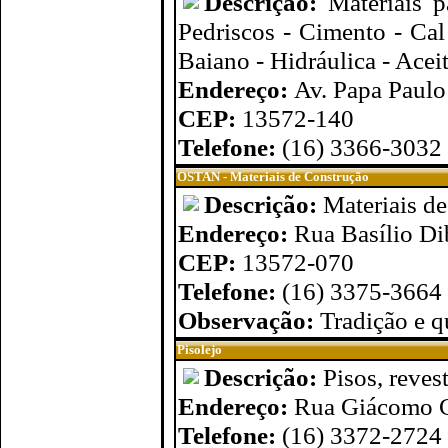
Descrição:
Materiais 
Pedriscos - Cimento - Cal
Baiano - Hidráulica - Acei
Endereço:
Av. Papa Paulo 
CEP:
13572-140
Telefone:
(16) 3366-3032
OSTAN - Materiais de Construção
Descrição:
Materiais d
Endereço:
Rua Basílio Di
CEP:
13572-070
Telefone:
(16) 3375-3664
Observação:
Tradição e q
Pisolejo
Descrição:
Pisos, reves
Endereço:
Rua Giácomo Ca
Telefone:
(16) 3372-2724