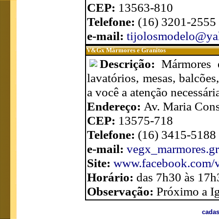
CEP:
13563-810
Telefone:
(16) 3201-2555
e-mail:
tijolosmodelo@ya
V&Gx Mármores e Granitos
Descrição:
Mármores e 
lavatórios, mesas, balcõe
a você a atenção necessária
Endereço:
Av. Maria Cons
CEP:
13575-718
Telefone:
(16) 3415-5188
e-mail:
vegx_marmores.gr
Site:
www.facebook.com/v
Horário:
das 7h30 às 17h
Observação:
Próximo a Ig
cadas