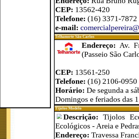
Endereço:
Rua Bruno Rugg
CEP:
13562-420
Telefone:
(16) 3371-7872
e-mail:
comercialpereira
Telhanorte São Carlos
Endereço:
Av. F
(Passeio São Carl
CEP:
13561-250
Telefone:
(16) 2106-0950
Horário:
De segunda a sá
Domingos e feriados das 1
Tijolos Modelo
Descrição:
Tijolos E
Ecológicos - Areia e Pedra
Endereço:
Travessa Franci