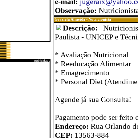
e-mail:
jugeraix@yahoo.
Observação:
Nutricionist
Graziela Almeida - Nutricionista
Descrição:
Nutricion
Paulista - UNICEP e Técni
* Avaliação Nutricional
publicidade
* Reeducação Alimentar
* Emagrecimento
* Personal Diet (Atendime
Agende já sua Consulta!
Pagamento pode ser feito c
Endereço:
Rua Orlando de
CEP:
13563-884