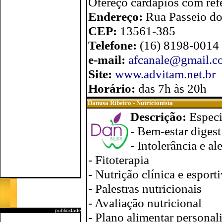
Ofereço cardápios com ref
Endereço:
Rua Passeio do
CEP:
13561-385
Telefone:
(16) 8198-0014
e-mail:
afcanale@gmail.c
Site:
www.advitam.net.br
Horário:
das 7h às 20h
Danusa Ribeiro - Nutricionista
Descrição:
Especi
- Bem-estar diges
- Intolerância e al
- Fitoterapia
- Nutrição clínica e esport
- Palestras nutricionais
- Avaliação nutricional
publicidade
- Plano alimentar personal