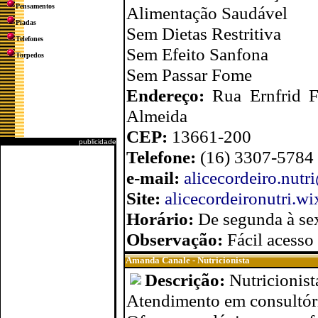
Pensamentos
Alimentação Saudável
Piadas
Sem Dietas Restritiva
Telefones
Sem Efeito Sanfona
Torpedos
Sem Passar Fome
Endereço:
Rua Ernfrid F
Almeida
CEP:
13661-200
publicidade
Telefone:
(16) 3307-5784
e-mail:
alicecordeiro.nut
Site:
alicecordeironutri.wi
Horário:
De segunda à sex
Observação:
Fácil acesso
Amanda Canale - Nutricionista
Descrição:
Nutricionist
Atendimento em consultóri