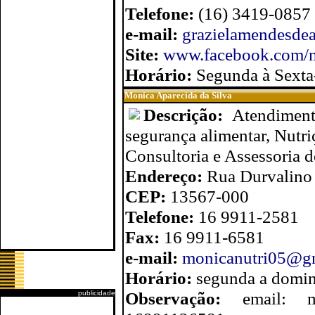
Telefone:
(16) 3419-0857
e-mail:
grazielamendesde
Site:
www.facebook.com/nu
Horário:
Segunda à Sexta-
Monica Aparecida da Silva
Descrição:
Atendiment
segurança alimentar, Nutriç
Consultoria e Assessoria d
Endereço:
Rua Durvalino 
CEP:
13567-000
Telefone:
16 9911-2581
Fax:
16 9911-6581
e-mail:
monicanutri05@g
Horário:
segunda a domin
Observação:
email: 
publicidade