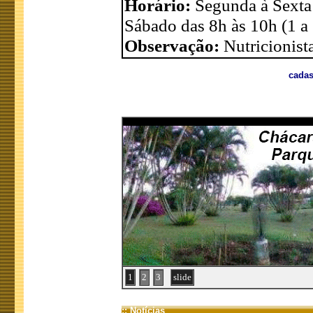
Horário:
Segunda à Sexta
Sábado das 8h às 10h (1 a
Observação:
Nutricionis
cadas
1
2
3
slide
:: Notícias