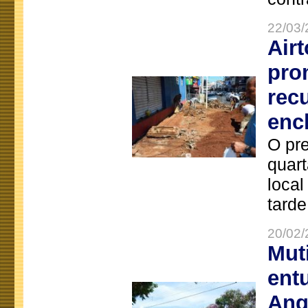
22/03/
Air
pro
rec
enc
O pre
quart
local
tarde
20/02/
Mut
ent
Ang