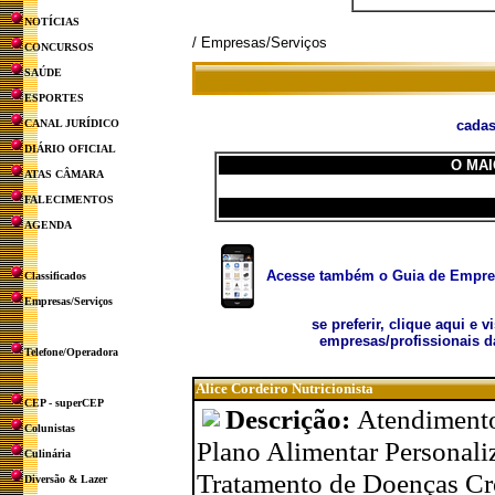
NOTÍCIAS
/ Empresas/Serviços
CONCURSOS
SAÚDE
ESPORTES
CANAL JURÍDICO
cadas
DIÁRIO OFICIAL
O MAI
ATAS CÂMARA
FALECIMENTOS
AGENDA
Acesse também o Guia de Empresa
Classificados
Empresas/Serviços
se preferir, clique aqui e v
empresas/profissionais d
Telefone/Operadora
Alice Cordeiro Nutricionista
CEP - superCEP
Descrição:
Atendimento
Colunistas
Plano Alimentar Personali
Culinária
Tratamento de Doenças Crôn
Diversão & Lazer