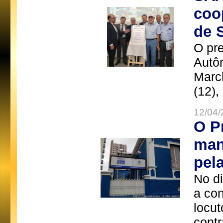
coo
de 
O pre
Autô
Marc
(12),
12/04/
O P
man
pel
No d
a co
locut
contr