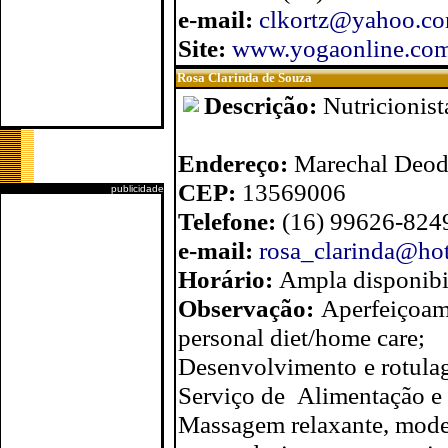
e-mail:
clkortz@yahoo.co
Site:
www.yogaonline.com
Rosa Clarinda de Souza
Descrição:
Nutricionis
Endereço:
Marechal Deodo
CEP:
13569006
publicidade
Telefone:
(16) 99626-824
e-mail:
rosa_clarinda@ho
Horário:
Ampla disponibi
Observação:
Aperfeiçoame
personal diet/home care;
Desenvolvimento e rotula
Serviço de Alimentação e 
Massagem relaxante, modela