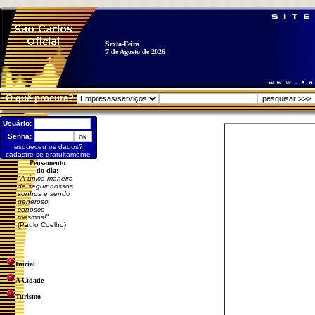
Sexta-Feira
7 de Agosto de 2026
O quê procura?
Usuário:
Senha:
esqueceu os dados?
cadastre-se gratuitamente
Pensamento
do dia:
"
A única maneira
de seguir nossos
sonhos é sendo
generoso
conosco
mesmos!
"
(Paulo Coelho)
Inicial
A Cidade
Turismo