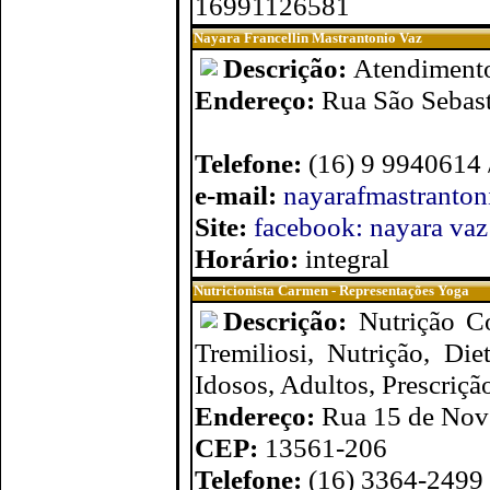
16991126581
Nayara Francellin Mastrantonio Vaz
Descrição:
Atendimento 
Endereço:
Rua São Sebast
Telefone:
(16) 9 9940614 
e-mail:
nayarafmastranto
Site:
facebook: nayara vaz
Horário:
integral
Nutricionista Carmen - Representações Yoga
Descrição:
Nutrição C
Tremiliosi, Nutrição, Diet
Idosos, Adultos, Prescrição
Endereço:
Rua 15 de Nove
CEP:
13561-206
Telefone:
(16) 3364-2499