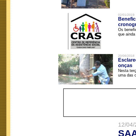
02/01/2019
Benefic
cronog
Os benefi
que ainda 
20/06/2018
Esclare
onças
Nesta terç
uma das o
12/04/
SAA