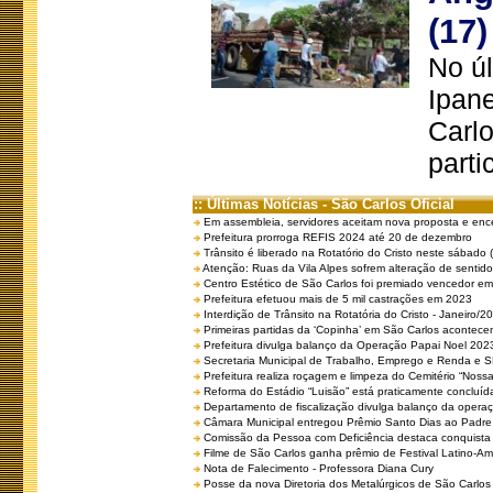
(17)
No úl
Ipan
Carlo
parti
:: Últimas Notícias - São Carlos Oficial
Em assembleia, servidores aceitam nova proposta e enc
Prefeitura prorroga REFIS 2024 até 20 de dezembro
Trânsito é liberado na Rotatório do Cristo neste sábado 
Atenção: Ruas da Vila Alpes sofrem alteração de sentido 
Centro Estético de São Carlos foi premiado vencedor em 
Prefeitura efetuou mais de 5 mil castrações em 2023
Interdição de Trânsito na Rotatória do Cristo - Janeiro/2
Primeiras partidas da ‘Copinha’ em São Carlos acontecem
Prefeitura divulga balanço da Operação Papai Noel 202
Secretaria Municipal de Trabalho, Emprego e Renda e
Prefeitura realiza roçagem e limpeza do Cemitério “No
Reforma do Estádio “Luisão” está praticamente concluíd
Departamento de fiscalização divulga balanço da opera
Câmara Municipal entregou Prêmio Santo Dias ao Padre 
Comissão da Pessoa com Deficiência destaca conquista d
Filme de São Carlos ganha prêmio de Festival Latino-Am
Nota de Falecimento - Professora Diana Cury
Posse da nova Diretoria dos Metalúrgicos de São Carlo