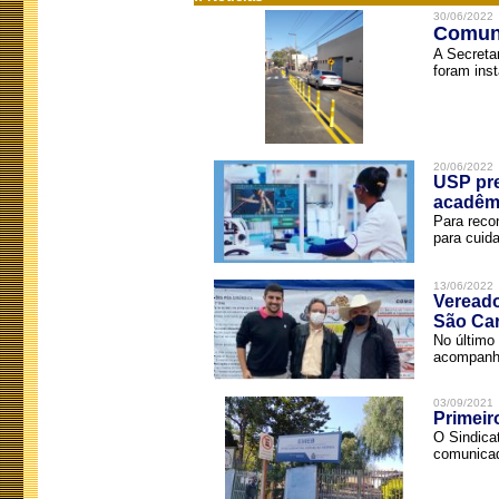
30/06/2022
Comuni
A Secreta
foram inst
20/06/2022
USP pre
acadêm
Para reco
para cuida
13/06/2022
Vereado
São Car
No último 
acompanha
03/09/2021
Primeir
O Sindica
comunicad