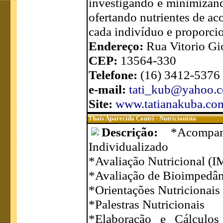
investigando e minimizand
ofertando nutrientes de a
cada indivíduo e proporcio
Endereço:
Rua Vitorio Gi
CEP:
13564-330
Telefone:
(16) 3412-5376
e-mail:
tati_kub@yahoo.c
Site:
www.tatianakuba.co
Thaís Aparecida Contri - Nutricionista
Descrição:
*Acompa
Individualizado
*Avaliação Nutricional (IM
*Avaliação de Bioimpedân
*Orientações Nutricionais
*Palestras Nutricionais
*Elaboração e Cálculos