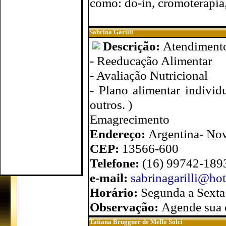
como: do-in, cromoterapia,
Sabrina Garilli
Descrição:
Atendimento
- Reeducação Alimentar
- Avaliação Nutricional
- Plano alimentar individ
outros. )
Emagrecimento
Endereço:
Argentina- Nov
CEP:
13566-600
Telefone:
(16) 99742-189
e-mail:
sabrinagarilli@ho
Horário:
Segunda a Sexta
Observação:
Agende sua 
Tatiana Bruggner de Mello Solci