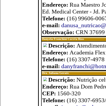
Endereço:
Rua Maestro Jo
Ed. Medical Center - Jd. P
Telefone:
(16) 99606-006
e-mail:
danusa_nutricao@
Observação:
CRN 37699
Danyela Franchini Corrêa Rios
Descrição:
Atendimento
Endereço:
Academia Flex 
Telefone:
(16) 3307-4978
e-mail:
danyfranchi@hotm
Dra. Juliana Geraix
Descrição:
Nutrição cel
Endereço:
Rua Dom Pedro
CEP:
1560-320
Telefone:
(16) 3307-6953