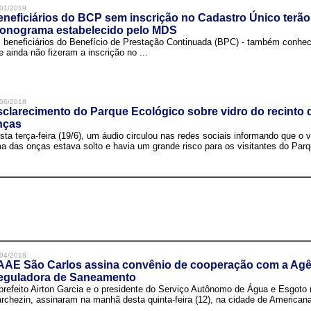
01/2019
neficiários do BCP sem inscrição no Cadastro Único terão
ronograma estabelecido pelo MDS
 beneficiários do Benefício de Prestação Continuada (BPC) - também conh
e ainda não fizeram a inscrição no ...
06/2018
clarecimento do Parque Ecológico sobre vidro do recinto
nças
sta terça-feira (19/6), um áudio circulou nas redes sociais informando que o v
a das onças estava solto e havia um grande risco para os visitantes do Parqu
04/2018
AAE São Carlos assina convênio de cooperação com a Agê
eguladora de Saneamento
prefeito Airton Garcia e o presidente do Serviço Autônomo de Água e Esgoto
rchezin, assinaram na manhã desta quinta-feira (12), na cidade de Americana,