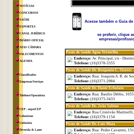
NOTÍCIAS
CONCURSOS
SAÚDE
Acesse também o Guia de 
ESPORTES
CANAL JURÍDICO
se preferir, clique 
empresas/profissio
DIÁRIO OFICIAL
ATAS CÂMARA
Posto de Saúde Água Vermelha
FALECIMENTOS
Endereço:
Av. Principal, s/n - Distr
AGENDA
Telefone:
(16)3378-3355
Posto de Saúde Dr. Benjamin L. Ozores
Classificados
Endereço:
Rua: Joaquim A. R. de Sou
Telefone:
(16)3371-2984
Empresas/Serviços
Posto de Saúde Dr. Dante Erbolato
Endereço:
Rua: Basílio Dibbo, 1055 
Telefone/Operadora
Telefone:
(16)3375-3433
Posto de Saúde Dr. João Sabino
CEP - superCEP
Endereço:
Rua Cristóvão Martinelli, 
Colunistas
Telefone:
(16)3379-1154
Culinária
Posto de Saúde Dr. Luís Maia
Endereço:
Rua: Pedro Cavaretti, 151
Diversão & Lazer