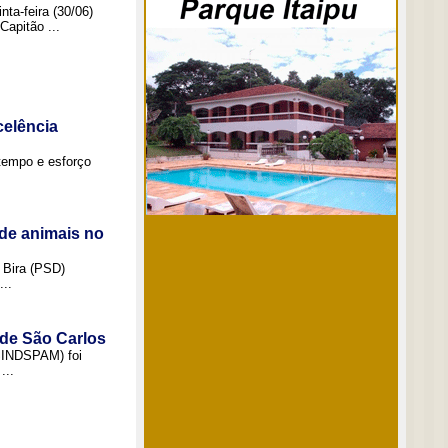
ta-feira (30/06)
Capitão ...
elência
tempo e esforço
de animais no
 Bira (PSD)
..
 de São Carlos
(SINDSPAM) foi
...