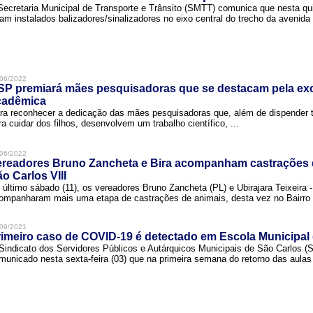
Secretaria Municipal de Transporte e Trânsito (SMTT) comunica que nesta quin
ram instalados balizadores/sinalizadores no eixo central do trecho da avenida 
06/2022
SP premiará mães pesquisadoras que se destacam pela exc
cadêmica
ra reconhecer a dedicação das mães pesquisadoras que, além de dispender 
ra cuidar dos filhos, desenvolvem um trabalho científico, ...
06/2022
ereadores Bruno Zancheta e Bira acompanham castrações 
o Carlos VIII
 último sábado (11), os vereadores Bruno Zancheta (PL) e Ubirajara Teixeira -
ompanharam mais uma etapa de castrações de animais, desta vez no Bairro .
09/2021
imeiro caso de COVID-19 é detectado em Escola Municipal
Sindicato dos Servidores Públicos e Autárquicos Municipais de São Carlos 
municado nesta sexta-feira (03) que na primeira semana do retorno das aulas 