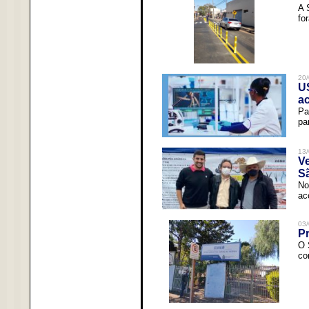
A 
fo
20/
U
a
Pa
pa
13/
V
Sã
No
ac
03/
Pr
O 
co