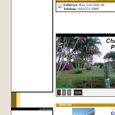
Endereço:
Rua: Luis Saia, 44
Telefone:
(16)3371-3089
1
2
3
slide
:: Notícias
publicidade
30/
C