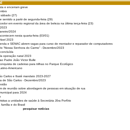
al
sta e encerram greve
embro
e sábado (27)
 sentido a partir de segunda-feira (29)
cedor em evento regional da área de beleza na última terça-feira (23)
 2023
Janeiro/2024
acontecem nesta quarta-feira (03/01)
 Noel 2023
 Renda e SENAC abrem vagas para curso de montador e reparador de computadores
ério “Nossa Senhora do Carmo” - Dezembro/2023
 concluída
da operação natal 2023
o Padre João Victor Bulle
nquista de cadeiras para trilhas no Parque Ecológico
Latino-Americano
São Carlos e Ibaté mandato 2023-2027
sa de São Carlos - Dezembro/2023
estão
pam de reunião sobre abordagem de pessoas em situação de rua
municipal para 2024
o
isitas a unidades de saúde à Secretária Jôra Porfírio
família e do Brasil
pesquisar notícias