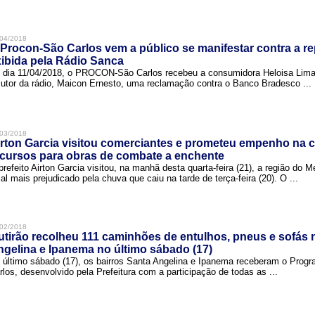
04/2018
Procon-São Carlos vem a público se manifestar contra a r
ibida pela Rádio Sanca
 dia 11/04/2018, o PROCON-São Carlos recebeu a consumidora Heloisa Lim
cutor da rádio, Maicon Ernesto, uma reclamação contra o Banco Bradesco ...
03/2018
rton Garcia visitou comerciantes e prometeu empenho na 
cursos para obras de combate a enchente
prefeito Airton Garcia visitou, na manhã desta quarta-feira (21), a região do 
cal mais prejudicado pela chuva que caiu na tarde de terça-feira (20). O ...
02/2018
tirão recolheu 111 caminhões de entulhos, pneus e sofás 
gelina e Ipanema no último sábado (17)
 último sábado (17), os bairros Santa Angelina e Ipanema receberam o Pro
rlos, desenvolvido pela Prefeitura com a participação de todas as ...