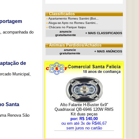
:: Classificados
Apartamento Romeu Santini (Bot...
eportagem
Aluga-se Apto no Romeu Santini...
Chácara no Parque Itaipu
a, acompanhada do
anuncie
+ MAIS CLASSIFICADOS
gratuitamente
:: Animais Perdidos/Achados
anuncie
+ MAIS ANÚNCIOS
gratuitamente
captação de
Mercado Municipal,
no Santa
grama Renova São