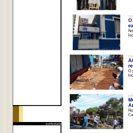
12/
O 
ex
No
lo
22/
Ai
re
O 
lo
20/
Mu
An
No
Ca
publicidade