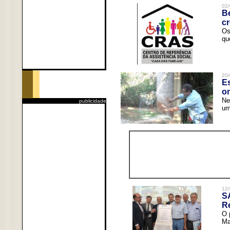
02/
Be
c
Os
qu
20/
Es
o
Ne
publicidade
um
12/
S
R
O 
Ma