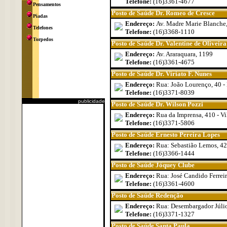
Telefone:
(16)3361-4677
Pensamentos
Posto de Saúde Dr. Romeo de Cresce
Piadas
Endereço:
Av. Madre Marie Blanche,
Telefones
Telefone:
(16)3368-1110
Torpedos
Posto de Saúde Dr. Valentine de Oliveira
Endereço:
Av. Araraquara, 1199
Telefone:
(16)3361-4675
Posto de Saúde Dr. Viriato F. Nunes
Endereço:
Rua: João Lourenço, 40 - 
Telefone:
(16)3371-8039
publicidade
Posto de Saúde Dr. Wilson Pozzi
Endereço:
Rua da Imprensa, 410 - Vi
Telefone:
(16)3371-5806
Posto de Saúde Ernesto Pereira Lopes
Endereço:
Rua: Sebastião Lemos, 42
Telefone:
(16)3366-1444
Posto de Saúde Jóquey Clube
Endereço:
Rua: José Candido Ferreir
Telefone:
(16)3361-4600
Posto de Saúde Redenção
Endereço:
Rua: Desembargador Júlio
Telefone:
(16)3371-1327
Posto de Saúde Santa Paula