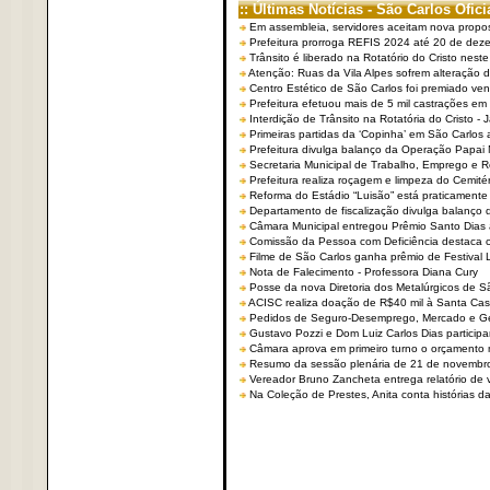
:: Últimas Notícias - São Carlos Ofici
Em assembleia, servidores aceitam nova propo
Prefeitura prorroga REFIS 2024 até 20 de dez
Trânsito é liberado na Rotatório do Cristo nest
Atenção: Ruas da Vila Alpes sofrem alteração de
Centro Estético de São Carlos foi premiado ven
Prefeitura efetuou mais de 5 mil castrações em
Interdição de Trânsito na Rotatória do Cristo - 
Primeiras partidas da ‘Copinha’ em São Carlos 
Prefeitura divulga balanço da Operação Papai
Secretaria Municipal de Trabalho, Emprego e
Prefeitura realiza roçagem e limpeza do Cemit
Reforma do Estádio “Luisão” está praticamente
Departamento de fiscalização divulga balanço 
Câmara Municipal entregou Prêmio Santo Dias a
Comissão da Pessoa com Deficiência destaca co
Filme de São Carlos ganha prêmio de Festival 
Nota de Falecimento - Professora Diana Cury
Posse da nova Diretoria dos Metalúrgicos de 
ACISC realiza doação de R$40 mil à Santa Ca
Pedidos de Seguro-Desemprego, Mercado e G
Gustavo Pozzi e Dom Luiz Carlos Dias partici
Câmara aprova em primeiro turno o orçamento 
Resumo da sessão plenária de 21 de novembr
Vereador Bruno Zancheta entrega relatório de v
Na Coleção de Prestes, Anita conta histórias da 