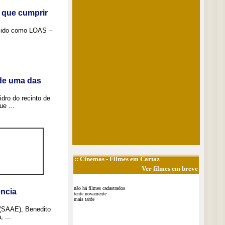
 que cumprir
ecido como LOAS –
 de uma das
idro do recinto de
e ...
::
Cinemas
- Filmes em Cartaz
Ver filmes em breve
não há filmes cadastrados
ncia
tente novamente
mais tarde
 (SAAE), Benedito
 ...