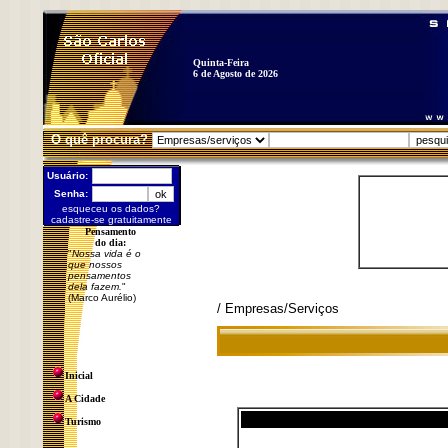
Quinta-Feira
6 de Agosto de 2026
O quê procura?
Usuário:
Senha:
esqueceu os dados?
cadastre-se gratuitamente
Pensamento
do dia:
"
Nossa vida é o
que nossos
pensamentos
dela fazem.
"
(Marco Aurélio)
/ Empresas/Serviços
Inicial
A Cidade
Turismo