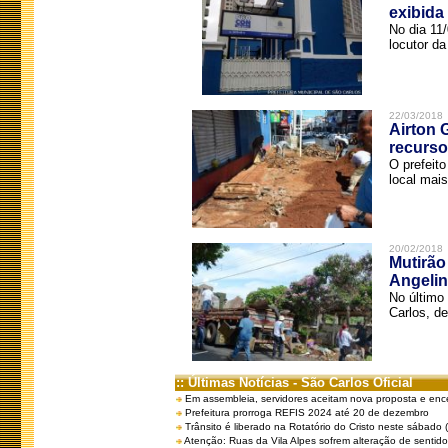
exibida
No dia 11
locutor d
22/03/2018
Airton 
recurso
O prefeito
local mais
20/02/2018
Mutirão
Angelin
No último
Carlos, de
:: Últimas Notícias - São Carlos Oficial
Em assembleia, servidores aceitam nova proposta e enc
Prefeitura prorroga REFIS 2024 até 20 de dezembro
Trânsito é liberado na Rotatório do Cristo neste sábado 
Atenção: Ruas da Vila Alpes sofrem alteração de sentido 