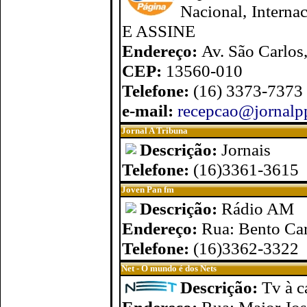
Nacional, Interna
E ASSINE
Endereço:
Av. São Carlos
CEP:
13560-010
Telefone:
(16) 3373-7373
e-mail:
recepcao@jornalp
Jornal A Tribuna
Descrição:
Jornais
Telefone:
(16)3361-3615
Joven Pan fm
Descrição:
Rádio AM
Endereço:
Rua: Bento Car
Telefone:
(16)3362-3322
Net - O mundo é dos Nets
Descrição:
Tv à c