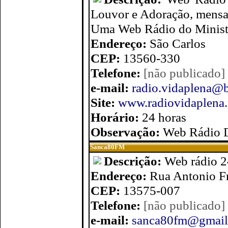
Louvor e Adoração, mensage
Uma Web Rádio do Ministé
Endereço:
São Carlos
CEP:
13560-330
Telefone:
[não publicado]
e-mail:
radio.vidaplena@b
Site:
www.radiovidaplena.
Horário:
24 horas
Observação:
Web Rádio D
Sanca80FM
Descrição:
Web rádio 2
Endereço:
Rua Antonio Fr
CEP:
13575-007
Telefone:
[não publicado]
e-mail:
sanca80fm@gmail