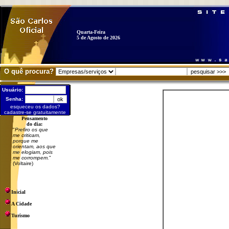
Quarta-Feira
5 de Agosto de 2026
O quê procura?
Usuário:
Senha:
esqueceu os dados?
cadastre-se gratuitamente
Pensamento
do dia:
"
Prefiro os que
me criticam,
porque me
orientam, aos que
me elogiam, pois
me corrompem.
"
(Voltaire)
Inicial
A Cidade
Turismo