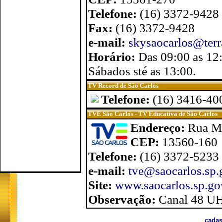
Telefone:
(16) 3372-9428
Fax:
(16) 3372-9428
e-mail:
skysaocarlos@terr
Horário:
Das 09:00 as 12:
Sábados sté as 13:00.
TV Record de São Carlos
Telefone:
(16) 3416-40
TVE São Carlos - TV Educativa de São Carlos
Endereço:
Rua Ma
CEP:
13560-160
Telefone:
(16) 3372-5233
e-mail:
tve@saocarlos.sp.
Site:
www.saocarlos.sp.gov
Observação:
Canal 48 U
cadas