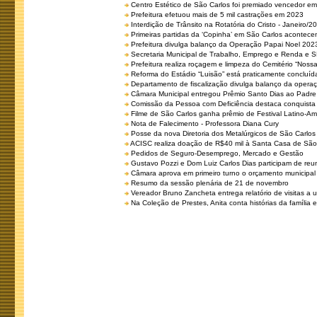
Centro Estético de São Carlos foi premiado vencedor em 
Prefeitura efetuou mais de 5 mil castrações em 2023
Interdição de Trânsito na Rotatória do Cristo - Janeiro/2
Primeiras partidas da ‘Copinha’ em São Carlos acontecem
Prefeitura divulga balanço da Operação Papai Noel 202
Secretaria Municipal de Trabalho, Emprego e Renda e
Prefeitura realiza roçagem e limpeza do Cemitério “No
Reforma do Estádio “Luisão” está praticamente concluíd
Departamento de fiscalização divulga balanço da opera
Câmara Municipal entregou Prêmio Santo Dias ao Padre 
Comissão da Pessoa com Deficiência destaca conquista d
Filme de São Carlos ganha prêmio de Festival Latino-Am
Nota de Falecimento - Professora Diana Cury
Posse da nova Diretoria dos Metalúrgicos de São Carlo
ACISC realiza doação de R$40 mil à Santa Casa de São
Pedidos de Seguro-Desemprego, Mercado e Gestão
Gustavo Pozzi e Dom Luiz Carlos Dias participam de re
Câmara aprova em primeiro turno o orçamento municipal
Resumo da sessão plenária de 21 de novembro
Vereador Bruno Zancheta entrega relatório de visitas a 
Na Coleção de Prestes, Anita conta histórias da família e