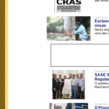
que ainda 
20/06/2018
Esclare
onças
Nesta terç
uma das o
12/04/2018
SAAE Sã
Regula
O prefeit
Marchezin
12/04/2018
O Proco