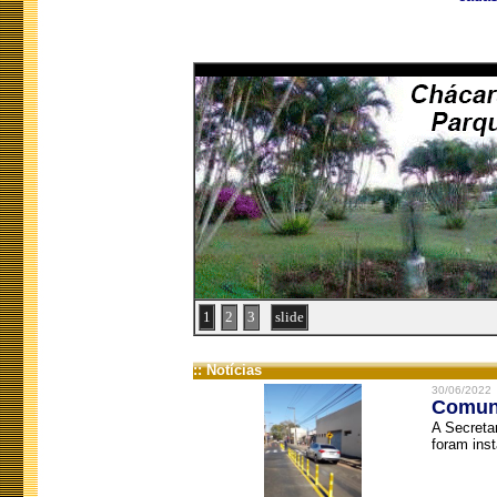
1
2
3
slide
:: Notícias
30/06/2022
Comuni
A Secreta
foram inst