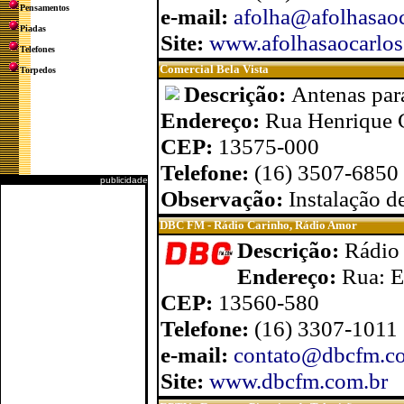
Pensamentos
e-mail:
afolha@afolhasaoc
Piadas
Site:
www.afolhasaocarlos
Telefones
Comercial Bela Vista
Torpedos
Descrição:
Antenas para
Endereço:
Rua Henrique G
CEP:
13575-000
Telefone:
(16) 3507-6850
publicidade
Observação:
Instalação d
DBC FM - Rádio Carinho, Rádio Amor
Descrição:
Rádio
Endereço:
Rua: E
CEP:
13560-580
Telefone:
(16) 3307-1011
e-mail:
contato@dbcfm.c
Site:
www.dbcfm.com.br