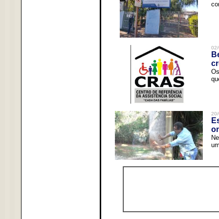
co
02/
Be
c
Os
qu
20/
Es
o
Ne
um