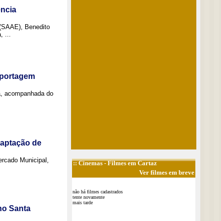
ncia
 (SAAE), Benedito
 ...
eportagem
a, acompanhada do
captação de
Mercado Municipal,
::
Cinemas
- Filmes em Cartaz
Ver filmes em breve
não há filmes cadastrados
tente novamente
mais tarde
no Santa