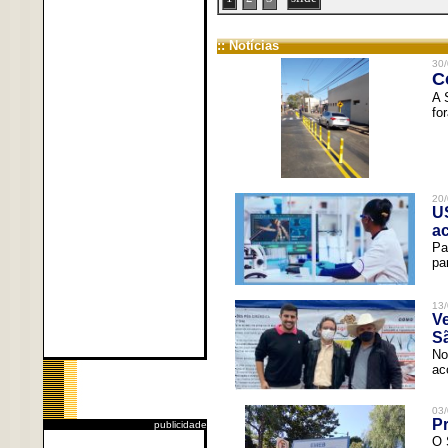
:: Notícias
30/
C
A 
fo
20/
U
a
Pa
pa
13/
V
Sã
No
ac
03/
Pr
publicidade
O 