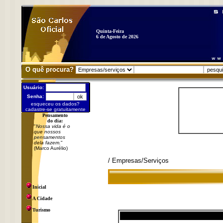
Quinta-Feira
6 de Agosto de 2026
O quê procura?
Usuário:
Senha:
esqueceu os dados?
cadastre-se gratuitamente
Pensamento
do dia:
"
Nossa vida é o
que nossos
pensamentos
dela fazem.
"
(Marco Aurélio)
/ Empresas/Serviços
Inicial
A Cidade
Turismo