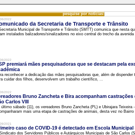
pesquise por notícias:
06/2022
omunicado da Secretaria de Transporte e Trânsito
Secretaria Municipal de Transporte e Trânsito (SMTT) comunica que nesta quin
ram instalados balizadores/sinalizadores no eixo central do trecho da avenida 
06/2022
SP premiará mães pesquisadoras que se destacam pela exc
cadêmica
ra reconhecer a dedicação das mães pesquisadoras que, além de dispender 
ra cuidar dos filhos, desenvolvem um trabalho científico, ...
06/2022
ereadores Bruno Zancheta e Bira acompanham castrações 
o Carlos VIII
 último sábado (11), os vereadores Bruno Zancheta (PL) e Ubirajara Teixeira -
ompanharam mais uma etapa de castrações de animais, desta vez no Bairro .
09/2021
imeiro caso de COVID-19 é detectado em Escola Municipal
Sindicato dos Servidores Públicos e Autárquicos Municipais de São Carlos 