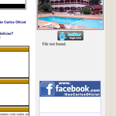
o Carlos Oficial
otícias?
i
alhamos com todas as