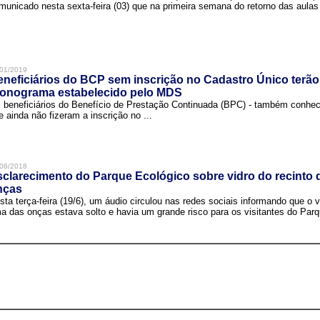
municado nesta sexta-feira (03) que na primeira semana do retorno das aulas 
01/2019
neficiários do BCP sem inscrição no Cadastro Único terão
ronograma estabelecido pelo MDS
 beneficiários do Benefício de Prestação Continuada (BPC) - também conh
e ainda não fizeram a inscrição no ...
06/2018
clarecimento do Parque Ecológico sobre vidro do recinto
nças
sta terça-feira (19/6), um áudio circulou nas redes sociais informando que o v
a das onças estava solto e havia um grande risco para os visitantes do Parqu