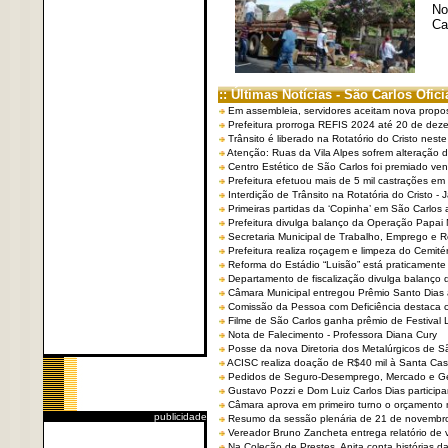
No
Ca
:: Últimas Notícias - São Carlos Ofici
Em assembleia, servidores aceitam nova propo
Prefeitura prorroga REFIS 2024 até 20 de dez
Trânsito é liberado na Rotatório do Cristo nest
Atenção: Ruas da Vila Alpes sofrem alteração de
Centro Estético de São Carlos foi premiado ven
Prefeitura efetuou mais de 5 mil castrações em
Interdição de Trânsito na Rotatória do Cristo - 
Primeiras partidas da ‘Copinha’ em São Carlos 
Prefeitura divulga balanço da Operação Papai
Secretaria Municipal de Trabalho, Emprego e
Prefeitura realiza roçagem e limpeza do Cemit
Reforma do Estádio “Luisão” está praticamente
Departamento de fiscalização divulga balanço 
Câmara Municipal entregou Prêmio Santo Dias a
Comissão da Pessoa com Deficiência destaca co
Filme de São Carlos ganha prêmio de Festival 
Nota de Falecimento - Professora Diana Cury
Posse da nova Diretoria dos Metalúrgicos de 
ACISC realiza doação de R$40 mil à Santa Ca
Pedidos de Seguro-Desemprego, Mercado e G
Gustavo Pozzi e Dom Luiz Carlos Dias partici
Câmara aprova em primeiro turno o orçamento 
publicidade
Resumo da sessão plenária de 21 de novembr
Vereador Bruno Zancheta entrega relatório de v
Na Coleção de Prestes, Anita conta histórias da 