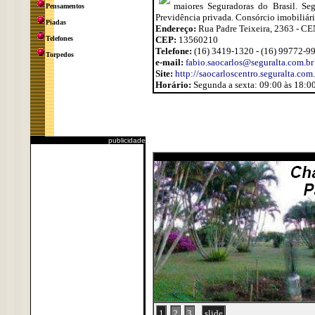
maiores Seguradoras do Brasil. Seg
Pensamentos
Previdência privada. Consórcio imobiliár
Piadas
Endereço:
Rua Padre Teixeira, 2363 - 
Telefones
CEP:
13560210
Telefone:
(16) 3419-1320 - (16) 99772-9
Torpedos
e-mail:
fabio.saocarlos@seguralta.com.br
Site:
http://saocarloscentro.seguralta.com.
Horário:
Segunda a sexta: 09:00 às 18:00
publicidade
1
2
3
slide