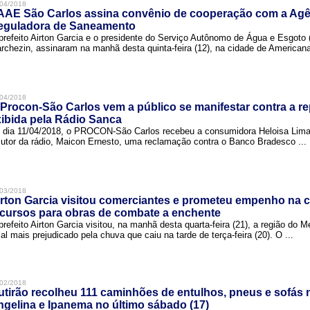
04/2018
AAE São Carlos assina convênio de cooperação com a Agê
eguladora de Saneamento
prefeito Airton Garcia e o presidente do Serviço Autônomo de Água e Esgoto
rchezin, assinaram na manhã desta quinta-feira (12), na cidade de Americana,
04/2018
Procon-São Carlos vem a público se manifestar contra a r
ibida pela Rádio Sanca
 dia 11/04/2018, o PROCON-São Carlos recebeu a consumidora Heloisa Lim
cutor da rádio, Maicon Ernesto, uma reclamação contra o Banco Bradesco ...
03/2018
rton Garcia visitou comerciantes e prometeu empenho na 
cursos para obras de combate a enchente
prefeito Airton Garcia visitou, na manhã desta quarta-feira (21), a região do 
cal mais prejudicado pela chuva que caiu na tarde de terça-feira (20). O ...
02/2018
tirão recolheu 111 caminhões de entulhos, pneus e sofás 
gelina e Ipanema no último sábado (17)