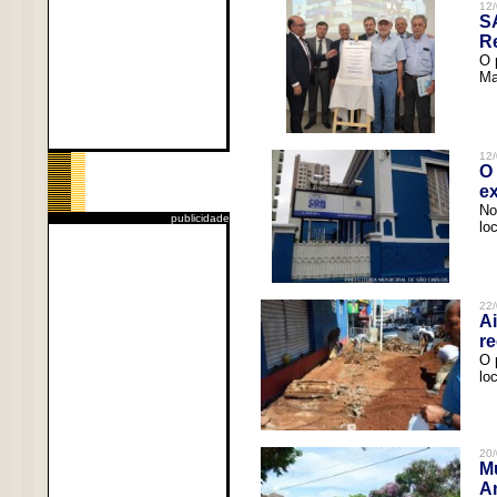
12/
S
R
O 
Ma
12/
O 
ex
No
publicidade
lo
22/
Ai
re
O 
lo
20/
Mu
An