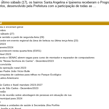
 último sábado (17), os bairros Santa Angelina e Ipanema receberam o Pro
rlos, desenvolvido pela Prefeitura com a participação de todas as ...
al
sta e encerram greve
embro
e sábado (27)
 sentido a partir de segunda-feira (29)
cedor em evento regional da área de beleza na última terça-feira (23)
 2023
Janeiro/2024
acontecem nesta quarta-feira (03/01)
 Noel 2023
 Renda e SENAC abrem vagas para curso de montador e reparador de computadores
ério “Nossa Senhora do Carmo” - Dezembro/2023
 concluída
da operação natal 2023
o Padre João Victor Bulle
nquista de cadeiras para trilhas no Parque Ecológico
Latino-Americano
São Carlos e Ibaté mandato 2023-2027
sa de São Carlos - Dezembro/2023
estão
pam de reunião sobre abordagem de pessoas em situação de rua
municipal para 2024
o
isitas a unidades de saúde à Secretária Jôra Porfírio
família e do Brasil