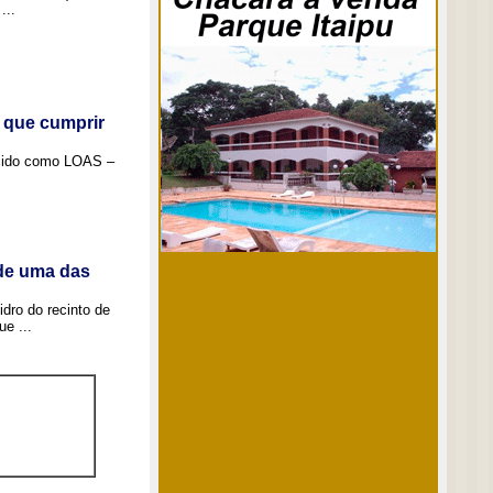
...
 que cumprir
ecido como LOAS –
 de uma das
idro do recinto de
e ...