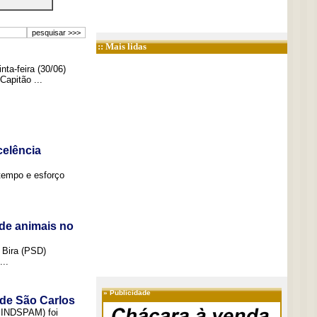
:: Mais lidas
ta-feira (30/06)
Capitão ...
elência
tempo e esforço
de animais no
 Bira (PSD)
..
»
Publicidade
 de São Carlos
(SINDSPAM) foi