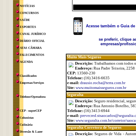
NOTÍCIAS
CONCURSOS
SAÚDE
Acesse também o Guia de 
ESPORTES
CANAL JURÍDICO
se preferir, clique 
DIÁRIO OFICIAL
empresas/profissio
ATAS CÂMARA
FALECIMENTOS
Muito Mais Seguros
AGENDA
Descrição:
Trabalhamos com todos os 
Endereço:
Rua Padre Teixeira, 2258 
CEP:
13560-230
Classificados
Telefone:
(16) 3416-6635
e-mail:
drausio.rocha@terra.com.br
Empresas/Serviços
Site:
www.muitomaisseguros.com.br
Seguralta
Telefone/Operadora
Descrição:
Seguro residencial, segur
Endereço:
Rua Antonio Botelho, 583 
Telefone:
(16) 3413-6944
CEP - superCEP
e-mail:
prevecred.stsaocarlos@seguralta.
Colunistas
Site:
www.seguralta.com.br/corretor/saoca
Culinária
Seguralta Corretora de Seguros
Diversão & Lazer
Descrição:
Seguros de Vida - Automó