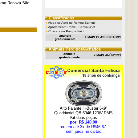
grama Renova São
:: Classificados
Aluga-se Apto no Romeu Santini...
Apartamento Romeu Santini (Bot...
Chácara no Parque Itaipu
anuncie
+ MAIS CLASSIFICADOS
gratuitamente
:: Animais Perdidos/Achados
anuncie
+ MAIS ANÚNCIOS
gratuitamente