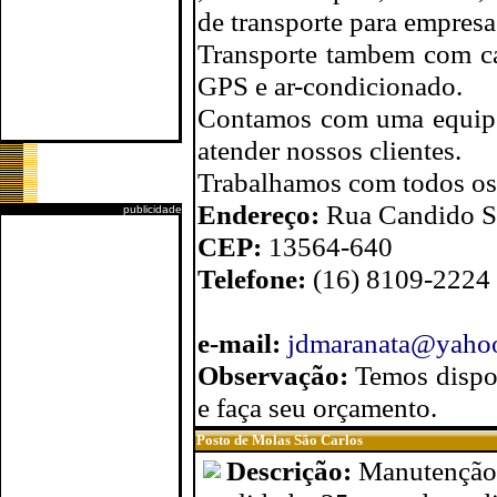
de transporte para empresa
Transporte tambem com ca
GPS e ar-condicionado.
Contamos com uma equipe 
atender nossos clientes.
Trabalhamos com todos os t
Endereço:
Rua Candido So
publicidade
CEP:
13564-640
Telefone:
(16) 8109-2224
e-mail:
jdmaranata@yaho
Observação:
Temos dispon
e faça seu orçamento.
Posto de Molas São Carlos
Descrição:
Manutenção 