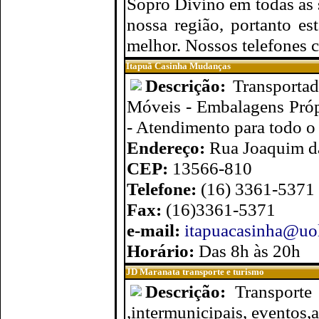
Sopro Divino em todas as 
nossa região, portanto e
melhor. Nossos telefones
Itapuã Casinha Mudanças
Descrição:
Transporta
Móveis - Embalagens Próp
- Atendimento para todo o 
Endereço:
Rua Joaquim da
CEP:
13566-810
Telefone:
(16) 3361-5371
Fax:
(16)3361-5371
e-mail:
itapuacasinha@uo
Horário:
Das 8h às 20h
JD Maranata transporte e turismo
Descrição:
Transporte
,intermunicipais, eventos,