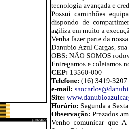
tecnologia avançada e cred
Possui caminhões equipa
dispondo de compartimen
agiliza em muito a execuç
Venha fazer parte da nossa
Danubio Azul Cargas, sua 
OBS: NÃO SOMOS rodo
Entregamos e coletamos no
CEP:
13560-000
Telefone:
(16) 3419-3207
e-mail:
saocarlos@danubi
Site:
www.danubioazulcar
Horário:
Segunda a Sexta
Observação:
Prezados ami
Venho comunicar que A e
publicidade