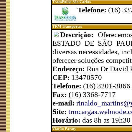
TransFolha São Carlos
Telefone:
(16) 33
TRM Transportes
Descrição:
Oferecemos
ESTADO DE SÃO PAULO. 
diversas necessidades, inc
oferecer soluções competit
Endereço:
Rua Dr David P
CEP:
13470570
Telefone:
(16) 3201-3866
Fax:
(16) 3368-7717
e-mail:
rinaldo_martins@
Site:
trmcargas.webnode.c
Horário:
das 8h as 19h30
Viação Paraty