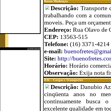
Bueno Mudanças
Descrição:
Transporte 
trabalhando com a comun
moveis. Peça um orçamen
Endereço:
Rua Olavo de G
CEP:
13563-515
Telefone:
(16) 3371-4214
publicidade
e-mail:
buenofretes@gmai
Site:
http://buenofretes.co
Horário:
Horário comercia
Observação:
Exija nota fi
DAC - Cargas e Transportes
Descrição:
Danubio Azu
cinqüenta anos no mer
continuamente busca o 
excelente qualidade em tod