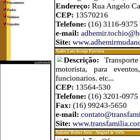
Pensamentos
Endereço:
Rua Angelo Ca
Piadas
CEP:
13570216
Telefones
Telefone:
(16) 3116-9375
Torpedos
e-mail:
adhemir.tochio@h
Site:
www.adhemirmudanc
Andre Luis Araujo Ferreira
Descrição:
Transport
publicidade
motorista, para eventos
funcionarios. etc...
CEP:
13564-530
Telefone:
(16) 3201-0975 
Fax:
(16) 99243-5650
e-mail:
contato@transfami
Site:
www.transfamilia.co
Antonio Walter Aielo - Aluguel de VANs