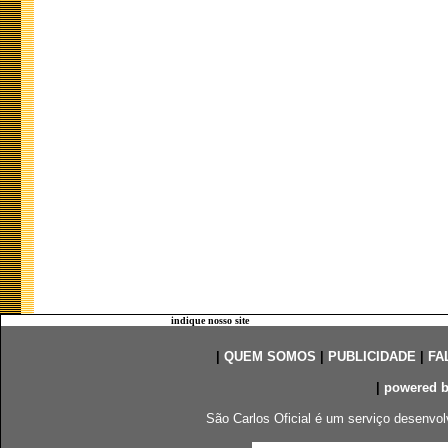
indique nosso site
|
QUEM SOMOS
|
PUBLICIDADE
|
FA
|
powered 
São Carlos Oficial é um serviço desenvol