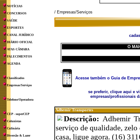
NOTÍCIAS
/ Empresas/Serviços
CONCURSOS
SAÚDE
ESPORTES
CANAL JURÍDICO
cadas
DIÁRIO OFICIAL
O MAI
ATAS CÂMARA
FALECIMENTOS
AGENDA
Acesse também o Guia de Empresa
Classificados
Empresas/Serviços
se preferir, clique aqui e v
empresas/profissionais d
Telefone/Operadora
Adhemir Transportes
CEP - superCEP
Descrição:
Adhemir Tra
Colunistas
serviço de qualidade, zelo
Culinária
casa, ligue agora. (16) 3
Diversão & Lazer