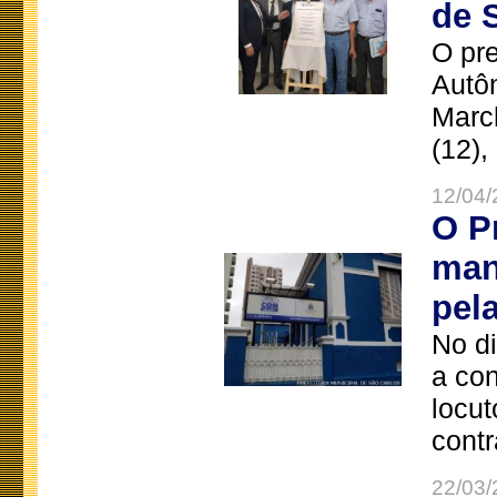
de 
O pre
Autô
Marc
(12),
12/04/
O P
man
pel
No d
a co
locut
contr
22/03/