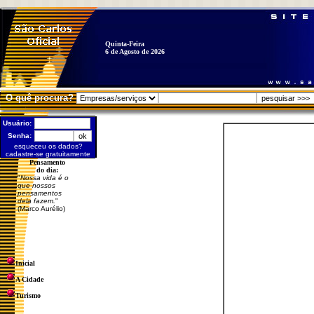
Quinta-Feira
6 de Agosto de 2026
O quê procura?
Usuário:
Senha:
esqueceu os dados?
cadastre-se gratuitamente
Pensamento
do dia:
"
Nossa vida é o
que nossos
pensamentos
dela fazem.
"
(Marco Aurélio)
Inicial
A Cidade
Turismo