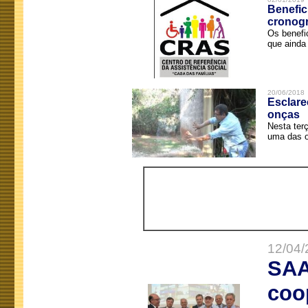
Benefic
cronog
Os benefi
que ainda 
20/06/2018
Esclare
onças
Nesta terç
uma das o
12/04/
SAA
coo