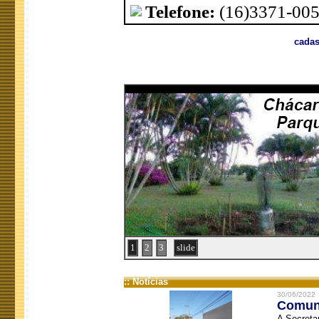
Telefone:
(16)3371-00
cadas
1
2
3
slide
:: Notícias
30/06/2022
Comuni
A Secreta