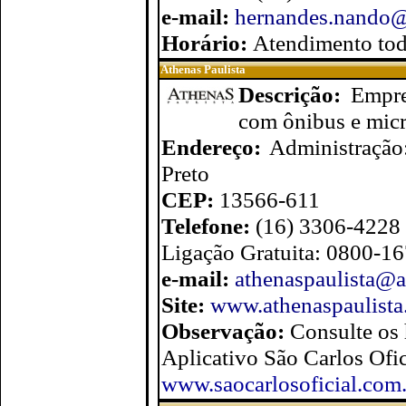
e-mail:
hernandes.nando
Horário:
Atendimento tod
Athenas Paulista
Descrição:
Empre
com ônibus e micr
Endereço:
Administração
Preto
CEP:
13566-611
Telefone:
(16) 3306-4228
Ligação Gratuita: 0800-1
e-mail:
athenaspaulista@a
Site:
www.athenaspaulista
Observação:
Consulte os 
Aplicativo São Carlos Ofic
www.saocarlosoficial.com