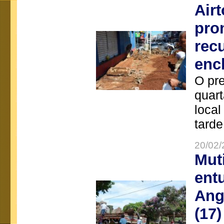
Air
pro
rec
enc
O pre
quart
local
tarde
20/02/
Mut
ent
Ang
(17)