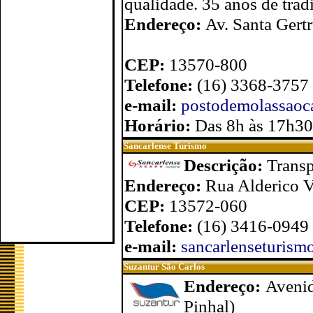
qualidade. 35 anos de trad
Endereço:
Av. Santa Gertr
CEP:
13570-800
Telefone:
(16) 3368-3757
e-mail:
postodemolassaoc
Horário:
Das 8h às 17h30
Sancarlense Turismo
Descrição:
Transp
Endereço:
Rua Alderico V
CEP:
13572-060
Telefone:
(16) 3416-0949
e-mail:
sancarlenseturis
Suzantur São Carlos
Endereço:
Avenid
Pinhal)