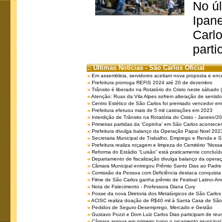
No úl
Ipan
Carlo
parti
:: Últimas Notícias - São Carlos Oficial
Em assembleia, servidores aceitam nova proposta e enc
Prefeitura prorroga REFIS 2024 até 20 de dezembro
Trânsito é liberado na Rotatório do Cristo neste sábado 
Atenção: Ruas da Vila Alpes sofrem alteração de sentido 
Centro Estético de São Carlos foi premiado vencedor em 
Prefeitura efetuou mais de 5 mil castrações em 2023
Interdição de Trânsito na Rotatória do Cristo - Janeiro/2
Primeiras partidas da ‘Copinha’ em São Carlos acontecem
Prefeitura divulga balanço da Operação Papai Noel 202
Secretaria Municipal de Trabalho, Emprego e Renda e
Prefeitura realiza roçagem e limpeza do Cemitério “No
Reforma do Estádio “Luisão” está praticamente concluíd
Departamento de fiscalização divulga balanço da opera
Câmara Municipal entregou Prêmio Santo Dias ao Padre 
Comissão da Pessoa com Deficiência destaca conquista d
Filme de São Carlos ganha prêmio de Festival Latino-Am
Nota de Falecimento - Professora Diana Cury
Posse da nova Diretoria dos Metalúrgicos de São Carlo
ACISC realiza doação de R$40 mil à Santa Casa de São
Pedidos de Seguro-Desemprego, Mercado e Gestão
Gustavo Pozzi e Dom Luiz Carlos Dias participam de re
Câmara aprova em primeiro turno o orçamento municipal