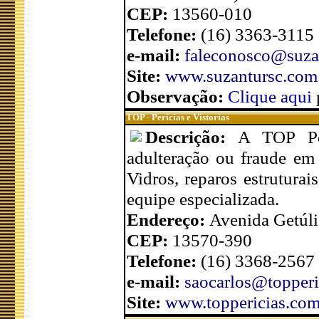
CEP:
13560-010
Telefone:
(16) 3363-3115
e-mail:
faleconosco@suza
Site:
www.suzantursc.com
Observação:
Clique aqui
p
TOP - Perícias e Vistorias
Descrição:
A TOP Per
adulteração ou fraude em 
Vidros, reparos estrutura
equipe especializada.
Endereço:
Avenida Getúlio
CEP:
13570-390
Telefone:
(16) 3368-2567
e-mail:
saocarlos@topperi
Site:
www.toppericias.com