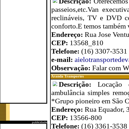
Descrição:
Oferecemos 
passeios,etc.Van executi
reclináveis, TV e DVD co
conforto.E temos também va
Endereço:
Rua Jose Ventu
CEP:
13568_810
Telefone:
(16) 3307-3531 
e-mail:
aielotransported
Observação:
Falar com Wa
Aranda Transportes
Descrição:
Locação 
ambulância simples remoç
*Grupo pioneiro em São C
Endereço:
Rua Equador, 3
CEP:
13566-800
publicidade
Telefone:
(16) 3361-3538