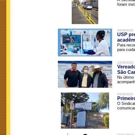
foram inst
20/06/2022
USP pre
acadêm
Para reco
para cuida
13/06/2022
Vereado
São Car
No último 
acompanha
03/09/2021
Primeir
O Sindica
comunicad
02/01/2019