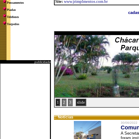
Site:
www.jrimplmentos.com.br
Pensamentos
Piadas
cadas
Telefones
Torpedos
publicidade
1
2
3
slide
:: Notícias
30/06/2022
Comuni
A Secreta
foram inst