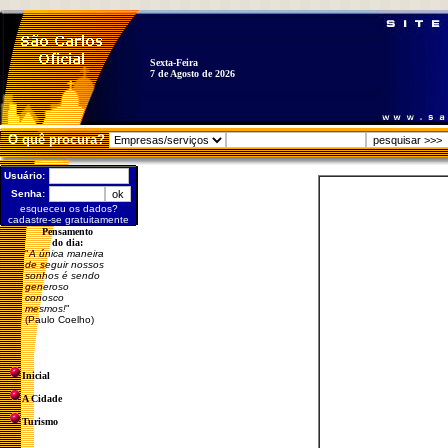
Sexta-Feira
7 de Agosto de 2026
O quê procura?
Usuário:
Senha:
esqueceu os dados?
cadastre-se gratuitamente
Pensamento
do dia:
"
A única maneira
de seguir nossos
sonhos é sendo
generoso
conosco
mesmos!
"
(Paulo Coelho)
Inicial
A Cidade
Turismo