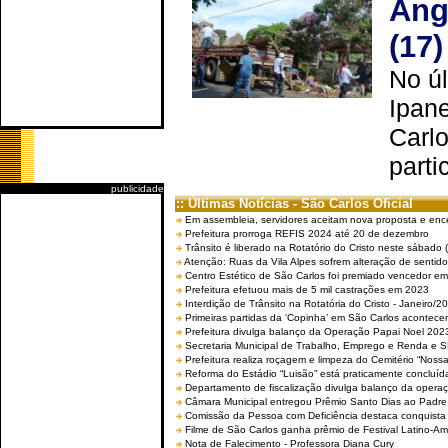
Ang
(17)
No úl
Ipan
Carlo
parti
publicidade
:: Últimas Notícias - São Carlos Oficial
Em assembleia, servidores aceitam nova proposta e enc
Prefeitura prorroga REFIS 2024 até 20 de dezembro
Trânsito é liberado na Rotatório do Cristo neste sábado 
Atenção: Ruas da Vila Alpes sofrem alteração de sentido 
Centro Estético de São Carlos foi premiado vencedor em 
Prefeitura efetuou mais de 5 mil castrações em 2023
Interdição de Trânsito na Rotatória do Cristo - Janeiro/2
Primeiras partidas da ‘Copinha’ em São Carlos acontecem
Prefeitura divulga balanço da Operação Papai Noel 202
Secretaria Municipal de Trabalho, Emprego e Renda e
Prefeitura realiza roçagem e limpeza do Cemitério “No
Reforma do Estádio “Luisão” está praticamente concluíd
Departamento de fiscalização divulga balanço da opera
Câmara Municipal entregou Prêmio Santo Dias ao Padre 
Comissão da Pessoa com Deficiência destaca conquista d
Filme de São Carlos ganha prêmio de Festival Latino-Am
Nota de Falecimento - Professora Diana Cury