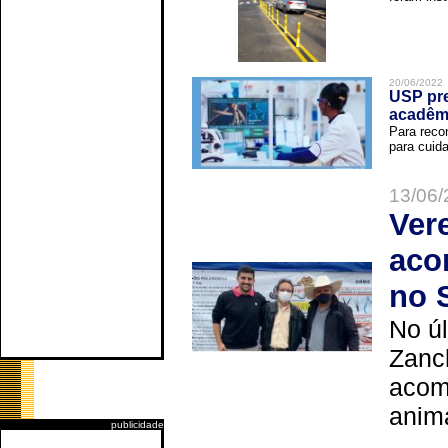
20/06/2022
USP pre
acadêm
Para reco
para cuida
13/06/
Ver
aco
no 
No úl
Zanch
acom
anima
publicidade