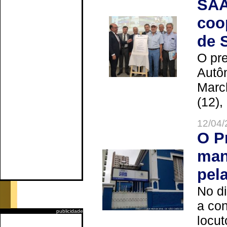
SAA
coo
de 
O pre
Autô
Marc
(12),
12/04/
O P
man
pel
No d
a co
publicidade
locut