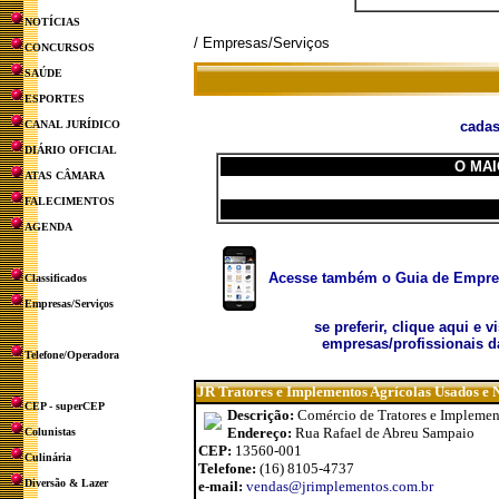
NOTÍCIAS
/ Empresas/Serviços
CONCURSOS
SAÚDE
ESPORTES
CANAL JURÍDICO
cadas
DIÁRIO OFICIAL
O MAI
ATAS CÂMARA
FALECIMENTOS
AGENDA
Acesse também o Guia de Empresa
Classificados
Empresas/Serviços
se preferir, clique aqui e v
empresas/profissionais d
Telefone/Operadora
JR Tratores e Implementos Agrícolas Usados e 
CEP - superCEP
Descrição:
Comércio de Tratores e Implemen
Endereço:
Rua Rafael de Abreu Sampaio
Colunistas
CEP:
13560-001
Culinária
Telefone:
(16) 8105-4737
Diversão & Lazer
e-mail:
vendas@jrimplementos.com.br