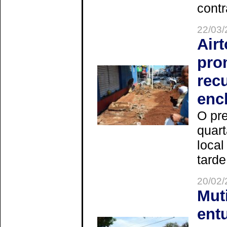
contr
22/03/
Air
pro
rec
enc
O pre
quart
local
tarde
20/02/
Mut
ent