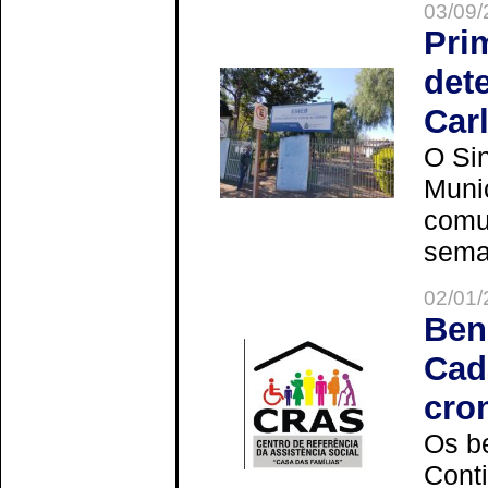
03/09/
Pri
det
Car
O Sin
Muni
comun
seman
02/01/
Ben
Cad
cro
Os be
Cont