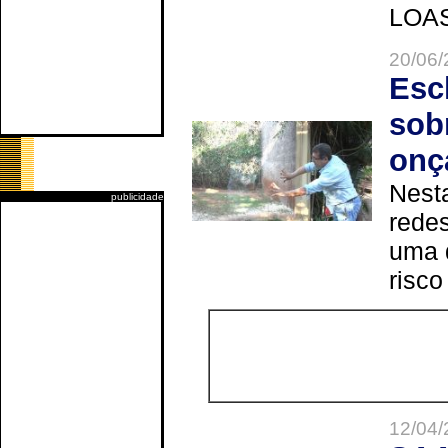
LOAS 
20/06/
Esc
sob
onç
Nesta
publicidade
redes
uma 
risco
12/04/