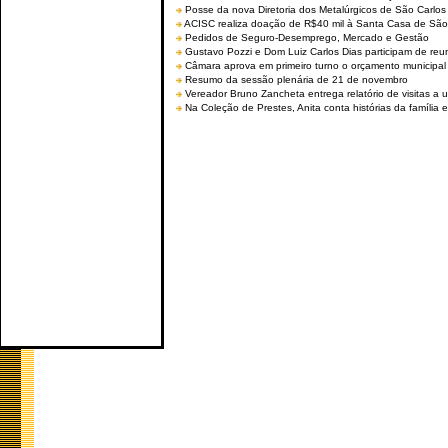
Posse da nova Diretoria dos Metalúrgicos de São Carlo
ACISC realiza doação de R$40 mil à Santa Casa de São
Pedidos de Seguro-Desemprego, Mercado e Gestão
Gustavo Pozzi e Dom Luiz Carlos Dias participam de re
Câmara aprova em primeiro turno o orçamento municipal
Resumo da sessão plenária de 21 de novembro
Vereador Bruno Zancheta entrega relatório de visitas a 
Na Coleção de Prestes, Anita conta histórias da família e