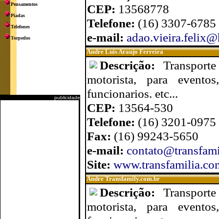
Pensamentos
CEP:
13568778
Piadas
Telefone:
(16) 3307-6785
Telefones
e-mail:
adao.vieira.felix
Torpedos
Andre Luis Araujo Ferreira
Descrição:
Transport
motorista, para eventos
funcionarios. etc...
publicidade
CEP:
13564-530
Telefone:
(16) 3201-0975 
Fax:
(16) 99243-5650
e-mail:
contato@transfami
Site:
www.transfamilia.co
Andre Transfamily.com.br
Descrição:
Transport
motorista, para eventos