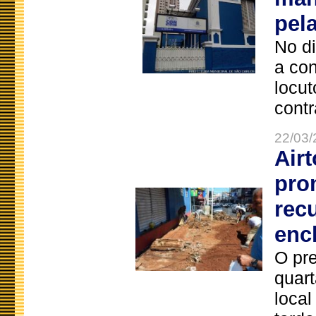
pel
No d
a co
locut
contr
22/03/
Air
pro
rec
enc
O pre
quart
local