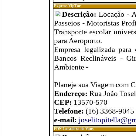
Express VipTur
Descrição:
Locação - A
Passeios - Motoristas Prof
Transporte escolar univers
para Aeroporto.
Empresa legalizada para
Bancos Reclináveis - G
Ambiente -
Planeje sua Viagem com C
Endereço:
Rua João Tosel
CEP:
13570-570
Telefone:
(16) 3368-9045 
e-mail:
joselitopitella@g
FDN Locadora de Vans