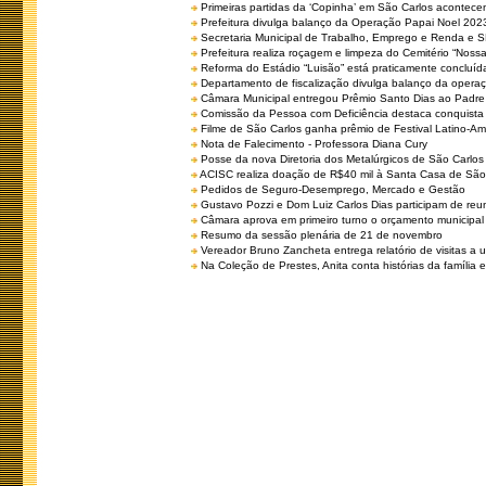
Primeiras partidas da ‘Copinha’ em São Carlos acontecem
Prefeitura divulga balanço da Operação Papai Noel 202
Secretaria Municipal de Trabalho, Emprego e Renda e
Prefeitura realiza roçagem e limpeza do Cemitério “No
Reforma do Estádio “Luisão” está praticamente concluíd
Departamento de fiscalização divulga balanço da opera
Câmara Municipal entregou Prêmio Santo Dias ao Padre 
Comissão da Pessoa com Deficiência destaca conquista d
Filme de São Carlos ganha prêmio de Festival Latino-Am
Nota de Falecimento - Professora Diana Cury
Posse da nova Diretoria dos Metalúrgicos de São Carlo
ACISC realiza doação de R$40 mil à Santa Casa de São
Pedidos de Seguro-Desemprego, Mercado e Gestão
Gustavo Pozzi e Dom Luiz Carlos Dias participam de re
Câmara aprova em primeiro turno o orçamento municipal
Resumo da sessão plenária de 21 de novembro
Vereador Bruno Zancheta entrega relatório de visitas a 
Na Coleção de Prestes, Anita conta histórias da família e