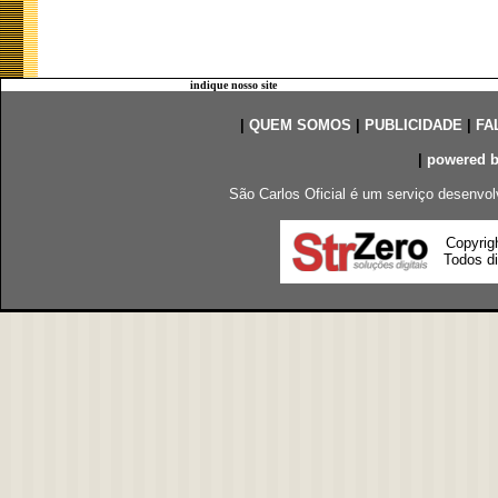
indique nosso site
|
QUEM SOMOS
|
PUBLICIDADE
|
FA
|
powered 
São Carlos Oficial é um serviço desenvol
Copyrig
Todos di