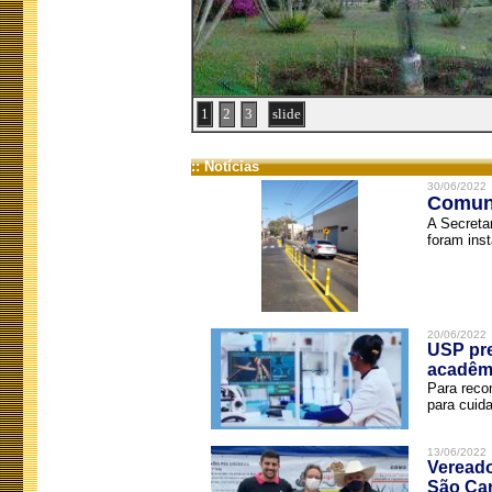
1
2
3
slide
:: Notícias
30/06/2022
Comuni
A Secreta
foram inst
20/06/2022
USP pre
acadêm
Para reco
para cuida
13/06/2022
Vereado
São Car