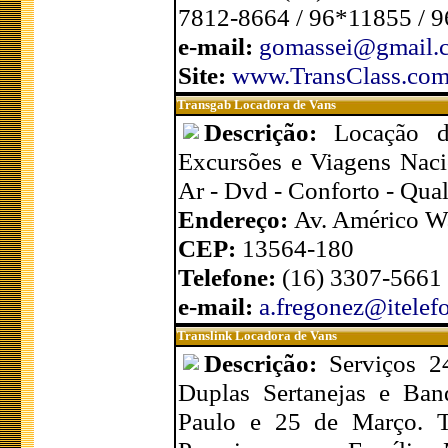
7812-8664 / 96*11855 / 
e-mail:
gomassei@gmail.
Site:
www.TransClass.com
Transgab Locadora de Vans
Descrição:
Locação d
Excursões e Viagens Naci
Ar - Dvd - Conforto - Qual
Endereço:
Av. Américo Wa
CEP:
13564-180
Telefone:
(16) 3307-5661
e-mail:
a.fregonez@itelef
Translink Locadora de Vans
Descrição:
Serviços 2
Duplas Sertanejas e Ban
Paulo e 25 de Março. Tr