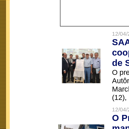
12/04/
SAA
coo
de 
O pre
Autô
Marc
(12),
12/04/
O P
man