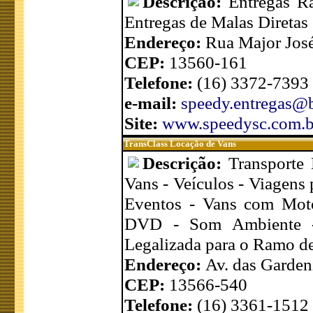
Descrição:
Entregas R
Entregas de Malas Diretas 
Endereço:
Rua Major José
CEP:
13560-161
Telefone:
(16) 3372-7393
e-mail:
speedy.entregas@
Site:
www.speedysc.com.b
TransClass Locação de Vans
Descrição:
Transporte 
Vans - Veículos - Viagens 
Eventos - Vans com Moto
DVD - Som Ambiente - 
Legalizada para o Ramo de
Endereço:
Av. das Gardeni
CEP:
13566-540
Telefone:
(16) 3361-1512 