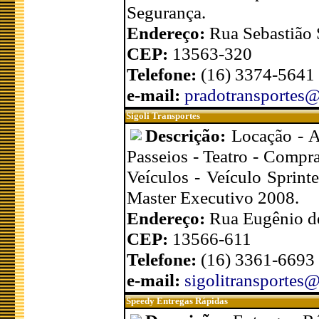
Segurança.
Endereço:
Rua Sebastião S
CEP:
13563-320
Telefone:
(16) 3374-5641
e-mail:
pradotransportes
Sigoli Transportes
Descrição:
Locação - A
Passeios - Teatro - Compra
Veículos - Veículo Sprint
Master Executivo 2008.
Endereço:
Rua Eugênio de
CEP:
13566-611
Telefone:
(16) 3361-6693 
e-mail:
sigolitransportes
Speedy Entregas Rápidas