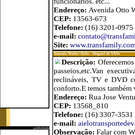
funcionarios. etc...
Endereço:
Avenida Otto W
CEP:
13563-673
Telefone:
(16) 3201-0975
e-mail:
contato@transfami
Site:
www.transfamily.com
Antonio Walter Aielo - Aluguel de VANs
Descrição:
Oferecemos 
passeios,etc.Van executi
reclináveis, TV e DVD co
conforto.E temos também va
Endereço:
Rua Jose Ventu
CEP:
13568_810
Telefone:
(16) 3307-3531 
e-mail:
aielotransported
publicidade
Observação:
Falar com Wa