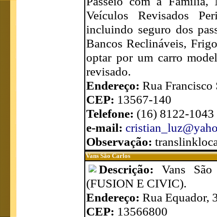
Passeio com a Família, 
Veículos Revisados Pe
incluindo seguro dos pa
Bancos Reclináveis, Frig
optar por um carro mode
revisado.
Endereço:
Rua Francisco S
CEP:
13567-140
Telefone:
(16) 8122-1043
e-mail:
cristian_luz@yah
Observação:
translinklo
Vans São Carlos
Descrição:
Vans São 
(FUSION E CIVIC).
Endereço:
Rua Equador, 
CEP:
13566800