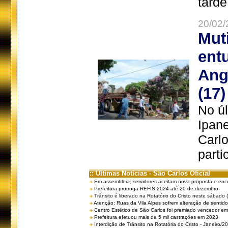
tarde
20/02/
Mut
ent
Ang
(17)
No úl
Ipan
Carlo
parti
:: Últimas Notícias - São Carlos Oficial
Em assembleia, servidores aceitam nova proposta e enc
Prefeitura prorroga REFIS 2024 até 20 de dezembro
Trânsito é liberado na Rotatório do Cristo neste sábado 
Atenção: Ruas da Vila Alpes sofrem alteração de sentido 
Centro Estético de São Carlos foi premiado vencedor em 
Prefeitura efetuou mais de 5 mil castrações em 2023
Interdição de Trânsito na Rotatória do Cristo - Janeiro/2