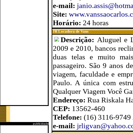
e-mail:
janio.assis@hotma
Site:
www.vanssaocarlos.
Horário:
24 horas
JR Locadora de Vans
Descrição:
Aluguel e 
2009 e 2010, bancos recl
duas telas e muito mais
passageiro. São 9 anos de
viagem, faculdade e empr
Paulo. A única com estr
Qualquer Viagem Você Ga
Endereço:
Rua Riskala Had
CEP:
13562-460
Telefone:
(16) 3116-9749
e-mail:
jrligvan@yahoo.c
publicidade