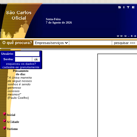
Sexta-Feira
7 de Agosto de 2026
O quê procura?
Usuário:
Senha:
esqueceu os dados?
cadastre-se gratuitamente
Pensamento
do dia:
"
A única maneira
de seguir nossos
sonhos é sendo
generoso
conosco
mesmos!
"
(Paulo Coelho)
Inicial
A Cidade
Turismo