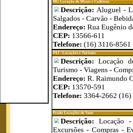
MG Locação de Mesas e Cadeiras
Descrição:
Aluguel - L
Salgados - Carvão - Bebid
Endereço:
Rua Eugênio de
CEP:
13566-611
Telefone:
(16) 3116-8561
PAJ - Locações e Turismo
Descrição:
Locação d
Turismo - Viagens - Comp
Endereço:
R. Raimundo Co
CEP:
13570-591
Telefone:
3364-2662 (16)
Prado Locações de Vans
Descrição:
Locação -
Excursões - Compras - E