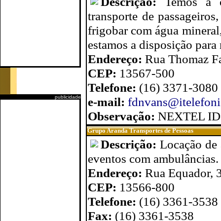
Descrição:
Temos a o
transporte de passageiros
frigobar com água mineral,
estamos a disposição para 
Endereço:
Rua Thomaz Fag
CEP:
13567-500
Telefone:
(16) 3371-3080
publicidade
e-mail:
fdnvans@itelefoni
Observação:
NEXTEL ID
Grupo Aranda Transportes de Pessoas
Descrição:
Locação de 
eventos com ambulâncias.
Endereço:
Rua Equador, 3
CEP:
13566-800
Telefone:
(16) 3361-3538
Fax:
(16) 3361-3538