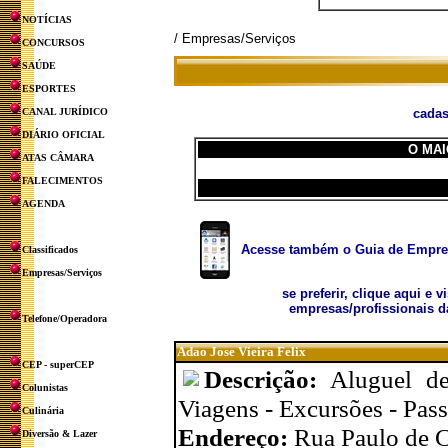
NOTÍCIAS
/ Empresas/Serviços
CONCURSOS
SAÚDE
ESPORTES
CANAL JURÍDICO
cadas
DIÁRIO OFICIAL
O MAI
ATAS CÂMARA
FALECIMENTOS
AGENDA
Acesse também o Guia de Empresa
Classificados
Empresas/Serviços
se preferir, clique aqui e v
empresas/profissionais d
Telefone/Operadora
Adao Jose Vieira Felix
CEP - superCEP
Descrição:
Aluguel de
Colunistas
Viagens - Excursões - Pass
Culinária
Endereço:
Rua Paulo de C
Diversão & Lazer