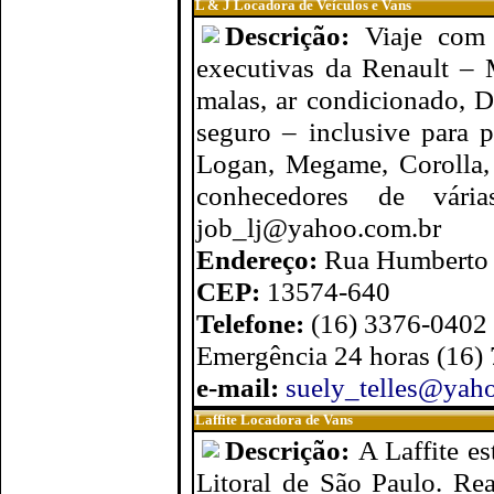
L & J Locadora de Veículos e Vans
Descrição:
Viaje com
executivas da Renault – 
malas, ar condicionado, 
seguro – inclusive para p
Logan, Megame, Corolla, 
conhecedores de vária
job_lj@yahoo.com.br
Endereço:
Rua Humberto M
CEP:
13574-640
Telefone:
(16) 3376-0402
Emergência 24 horas (16)
e-mail:
suely_telles@yah
Laffite Locadora de Vans
Descrição:
A Laffite e
Litoral de São Paulo. Rea