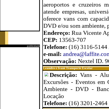
aeroportos e cruzeiros m
atende empresas, univers
oferece vans com capacida
DVD e/ou som ambiente, pr
Endereço:
Rua Vicente Ap
CEP:
13563-707
Telefone:
(16) 3116-5144
publicidade
e-mail:
andrea@laffite.co
Observação:
Nextel ID. 
Leandro e Ivani Transporte Escolar
Descrição:
Vans - Alu
Excursões - Eventos em 
Ambiente - DVD - Bancos
Locação
Telefone:
(16) 3201-2464