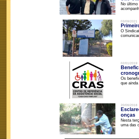
No último 
acompanha
03/09/2021
Primeir
O Sindica
comunicad
02/01/2019
Benefic
cronog
Os benefi
que ainda 
20/06/2018
Esclare
onças
Nesta terç
uma das o