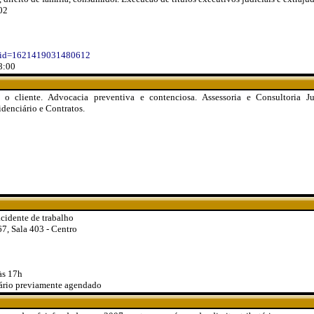
02
hp?id=1621419031480612
8:00
 cliente. Advocacia preventiva e contenciosa. Assessoria e Consultoria Jur
idenciário e Contratos.
cidente de trabalho
7, Sala 403 - Centro
às 17h
ário previamente agendado