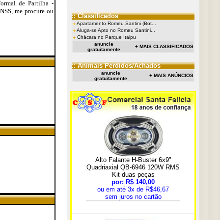
ormal de Partilha -
INSS, me procure ou
:: Classificados
Apartamento Romeu Santini (Bot...
Aluga-se Apto no Romeu Santini...
Chácara no Parque Itaipu
anuncie
+ MAIS CLASSIFICADOS
gratuitamente
:: Animais Perdidos/Achados
anuncie
+ MAIS ANÚNCIOS
gratuitamente