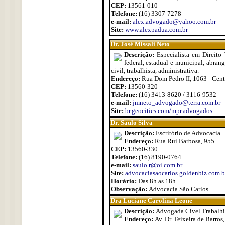
CEP:
13561-010
Telefone:
(16) 3307-7278
e-mail:
alex.advogado@yahoo.com.br
Site:
www.alexpadua.com.br
Dr. José Missali Neto
Descrição:
Especialista em Direito
federal, estadual e municipal, abrang
civil, trabalhista, administrativa.
Endereço:
Rua Dom Pedro II, 1063 - Cent
CEP:
13560-320
Telefone:
(16) 3413-8620 / 3116-9532
e-mail:
jmneto_advogado@terra.com.br
Site:
br.geocities.com/mpr.advogados
Dr. Saulo Silva
Descrição:
Escritório de Advocacia
Endereço:
Rua Rui Barbosa, 955
CEP:
13560-330
Telefone:
(16) 8190-0764
e-mail:
saulo.r@oi.com.br
Site:
advocaciasaocarlos.goldenbiz.com.b
Horário:
Das 8h as 18h
Observação:
Advocacia São Carlos
Dra Luciane Carolina Leone
Descrição:
Advogada Civel Trabalhis
Endereço:
Av. Dr. Teixeira de Barros,