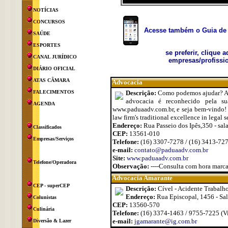
NOTÍCIAS
CONCURSOS
Acesse também o Guia de 
SAÚDE
ESPORTES
se preferir, clique 
CANAL JURÍDICO
empresas/profissio
DIÁRIO OFICIAL
ATAS CÂMARA
Advocacia
FALECIMENTOS
Descrição:
Como podemos ajudar? Ado
advocacia é reconhecido pela s
AGENDA
www.paduaadv.com.br, e seja bem-vindo! /
law firm's traditional excellence in leg
Endereço:
Rua Passeio dos Ipês,350 - sal
Classificados
CEP:
13561-010
Empresas/Serviços
Telefone:
(16) 3307-7278 / (16) 3413-72
e-mail:
contato@paduaadv.com.br
Site:
www.paduaadv.com.br
Telefone/Operadora
Observação:
----Consulta com hora marc
Advocacia Amarante
CEP - superCEP
Descrição:
Cível - Acidente Trabalho
Endereço:
Rua Episcopal, 1456 - Sala
Colunistas
CEP:
13560-570
Culinária
Telefone:
(16) 3374-1463 / 9755-7225 (Vi
e-mail:
jgamarante@ig.com.br
Diversão & Lazer