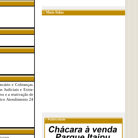
:: Mais lidas
ancário e Cobranças.
Judiciais e Extra-
ros e a reativação de
ídico Atendimento 24
»
Publicidade
iciais.