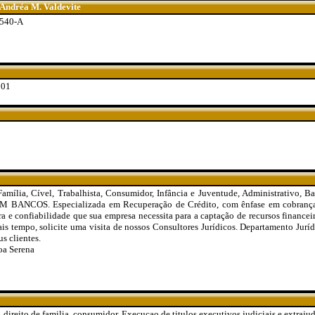
 Andréa M. Valdevite
2540-A
901
amília, Cível, Trabalhista, Consumidor, Infância e Juventude, Administrativo, B
COS. Especializada em Recuperação de Crédito, com ênfase em cobranças 
ra e confiabilidade que sua empresa necessita para a captação de recursos financei
ais tempo, solicite uma visita de nossos Consultores Jurídicos. Departamento Jur
s clientes.
oa Serena
 direito de familia, consumidor. Execucao de titulos executivos judiciais e extrajud