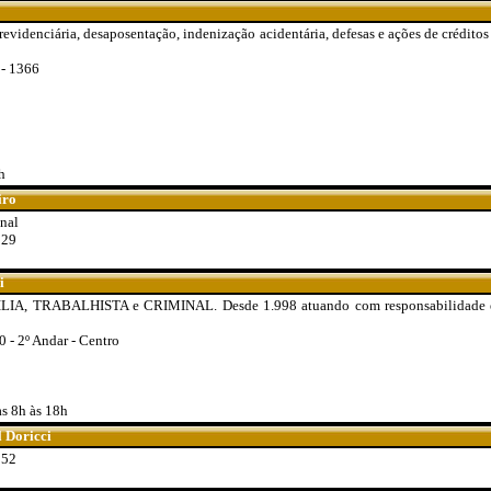
revidenciária, desaposentação, indenização acidentária, defesas e ações de créditos 
 - 1366
h
iro
inal
829
i
LIA, TRABALHISTA e CRIMINAL. Desde 1.998 atuando com responsabilidade 
0 - 2º Andar - Centro
as 8h às 18h
 Doricci
352