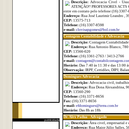
Descrição:
Advocacia Civel - Usuca
ATENÇÃO!! PROFESSORES ACTS OU OFA
entre em contato pelo telefone (16) 3
Endereço:
Rua José Laurimir Leandro , 39
CEP:
13575-713
Telefone:
(16) 3307-8598
e-mail:
clovisapgomes@bol.com.br
Contagem Contabilidade e Advocacia
Descrição:
Contagem Contabilidade
Endereço:
Rua Antonio Blanco, 780
CEP:
13566-020
Telefone:
(16) 3361-2763 / 3413-2766
e-mail:
contagem@contabilcontagem.com
Horário:
Das 7:40 às 11:30 e das 13:00 à
Observação:
IRPF, Certidões, DIPJ, Bala
Domingues Advocacia
Descrição:
Advocacia civil, trabalhis
Endereço:
Rua Dona Alexandrina, 96
CEP:
13560-290
Telefone:
(16) 3371-8656
Fax:
(16) 3371-8656
e-mail:
efdomingues@terra.com.br
Horário:
Das 8h as 18h
Dr. Alex Padua - Advogado
publicidade
Descrição:
Área civel, empresarial e 
Endereço:
Rua Major Júlio Salles, 5