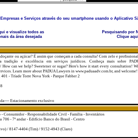
Empresas e Serviços através do seu smartphone usando o Aplicativo Sã
aqui e visualize todos as
Pesquisando por N
nais da área desejada
Clique aqu
çante ou açúcar? É assim que começam a cada consulta! Com zelo e profissionali
ua tradição e excelência em serviços jurídicos. Conheça mais sobre P
 How can we help? Sweetener or sugar? Here's how it start every consultation! Wi
al services. Learn more about PADUA Lawyers in www.paduaadv.com.br, and welcome!
a 401 - Tríade Torre Nova York - Parque Fabher 2
78
ada---- Estacionamento exclusivo
 - Consumidor - Responsabilidade Civil - Família - Inventários
 706 - 7º andar - Edifício Banco do Brasil - Centro
vo) / 8147-4404 (Tim) / 9152-4943 (Claro)