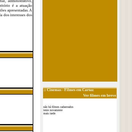
al, administrativo,
ritório é a atuação
tões apresentadas. A
da dos interesses dos
::
Cinemas
- Filmes em Cartaz
Ver filmes em breve
não há filmes cadastrados
tente novamente
mais tarde