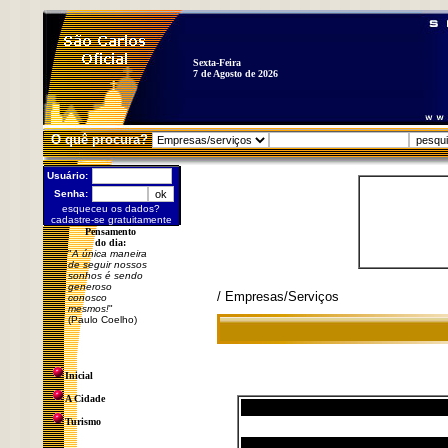
Sexta-Feira
7 de Agosto de 2026
O quê procura?
Usuário:
Senha:
esqueceu os dados?
cadastre-se gratuitamente
Pensamento
do dia:
"
A única maneira
de seguir nossos
sonhos é sendo
generoso
/ Empresas/Serviços
conosco
mesmos!
"
(Paulo Coelho)
Inicial
A Cidade
Turismo