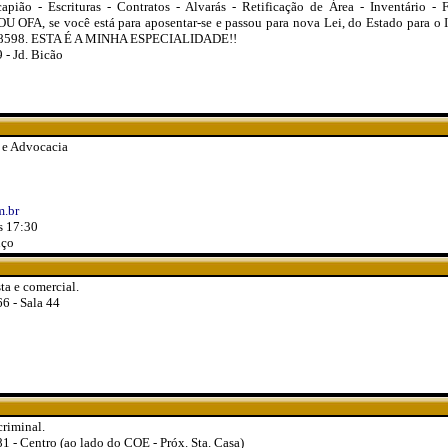
pião - Escrituras - Contratos - Alvarás - Retificação de Área - Inventário - F
, se você está para aposentar-se e passou para nova Lei, do Estado para o 
307-8598. ESTA É A MINHA ESPECIALIDADE!!
 - Jd. Bicão
 e Advocacia
.br
s 17:30
nço
ta e comercial.
6 - Sala 44
criminal.
81 - Centro (ao lado do COE - Próx. Sta. Casa)