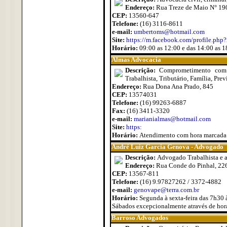
Endereço:
Rua Treze de Maio N° 19
CEP:
13560-647
Telefone:
(16) 3116-8611
e-mail:
umbertoms@hotmail.com
Site:
https://m.facebook.com/profile.p
Horário:
09:00 as 12:00 e das 14:00 as 1
Almas Advocacia
Descrição:
Comprometimento com o
Trabalhista, Tributário, Família, Prev
Endereço:
Rua Dona Ana Prado, 845
CEP:
13574031
Telefone:
(16) 99263-6887
Fax:
(16) 3411-3320
e-mail:
marianialmas@hotmail.com
Site:
https:
Horário:
Atendimento com hora marcada
André Luiz Garcia Genova - Advogado
Descrição:
Advogado Trabalhista e a
Endereço:
Rua Conde do Pinhal, 226
CEP:
13567-811
Telefone:
(16) 9.97827262 / 3372-4882
e-mail:
genovape@terra.com.br
Horário:
Segunda à sexta-feira das 7h30 
Sábados excepcionalmente através de hor
Barroso Advogados