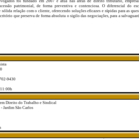
vogados foi fundado em 2007 e atua nas áreas de direito tributário, empresari
sucessão patrimonial, de forma preventiva e contenciosa. O diferencial do esc
 sólida relação com o cliente, oferecendo soluções eficazes e rápidas para as ques
escritório que preserva de forma absoluta o sigilo das negociações, para a salvaguar
ista
60
9702-9430
s 11:00h
em Direito do Trabalho e Sindical
- Jardim São Carlos
h