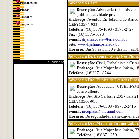
Advocacia Costa
Pensamentos
Descrição:
Advocacia trabalhista e p
Piadas
publico e atvidade privada.
Telefones
Endereço:
Avenida Dr. Teixeira de Barros
CEP:
13574-033
Torpedos
Telefone:
(16) 3375-1098 / 3375-2727
Fax:
(16) 3375-1098
e-mail:
dijalmacosta@terra.com.br
Site:
www.dijalmacosta.adv.br
Horário:
Das 9h as 11h30 e das 13h as18
Advocacia Dr. Leomar Gonçalves Pinhe
publicidade
Descrição:
Cívil, Trabalhista e Crim
Endereço:
Rua Major José Inácio, 1
Telefone:
(16)3371-8744
Advocacia Dra. Eunice de Lourdes Piass
Descrição:
Advocacia: CIVEL,FAMI
com o cliente.
Endereço:
Av. São Carlos, 2.205 - Sala 21
CEP:
13560-011
Telefone:
(16) 3376-0303 / 99782-2415
e-mail:
nicepiassi@hotmail.com
Horário:
De segunda-feira à sexta-feira d
Advocacia Dra. Maria de Fátima Cabral
Endereço:
Rua Major José Inácio, 2
Telefone:
(16)3371-2591