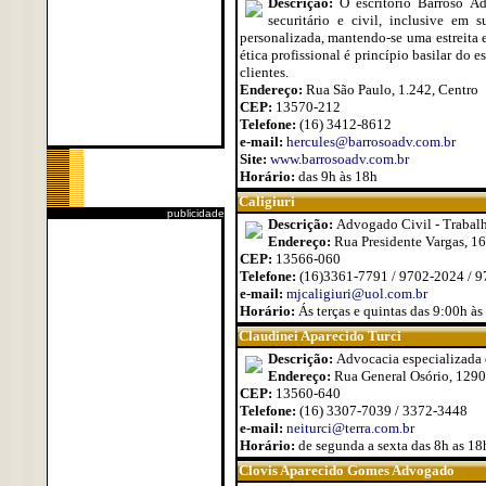
Descrição:
O escritório Barroso Ad
securitário e civil, inclusive em 
personalizada, mantendo-se uma estreita e
ética profissional é princípio basilar do 
clientes.
Endereço:
Rua São Paulo, 1.242, Centro
CEP:
13570-212
Telefone:
(16) 3412-8612
e-mail:
hercules@barrosoadv.com.br
Site:
www.barrosoadv.com.br
Horário:
das 9h às 18h
Caligiuri
publicidade
Descrição:
Advogado Civil - Trabalh
Endereço:
Rua Presidente Vargas, 1
CEP:
13566-060
Telefone:
(16)3361-7791 / 9702-2024 / 
e-mail:
mjcaligiuri@uol.com.br
Horário:
Ás terças e quintas das 9:00h à
Claudinei Aparecido Turci
Descrição:
Advocacia especializada 
Endereço:
Rua General Osório, 1290 
CEP:
13560-640
Telefone:
(16) 3307-7039 / 3372-3448
e-mail:
neiturci@terra.com.br
Horário:
de segunda a sexta das 8h as 18
Clovis Aparecido Gomes Advogado