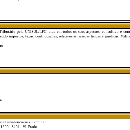
 Tributário pela UNISUL/LFG, atua em todos os seus aspectos, consultivo e con
endo impostos, taxas, contribuições, relativos às pessoas físicas e jurídicas. Mili
ro
r/
ta Previdenciário e Criminal
 1399 - Sl 01 - Vl. Prado