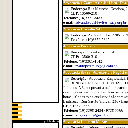
Advocacia e Consultoria Juridica - Dra.
Endereço:
Rua Marechal Deodoro, 
CEP:
13560-210
Telefone:
(16)3371-8485
e-mail:
advandreavaldevite@aasp.org.br
Advocacia Lisciotto S/C
Endereço:
Av. São Carlos, 2205 - sl 
Telefone:
(16)3372-5315
Advocacia Peratello
Descrição:
Cível e Criminal
CEP:
13560-310
Telefone:
(16)3361-4142
e-mail:
mauroperatello@ig.com.br
Advocacia Seran - Assessoria e Negócios
Descrição:
Advocacia Empresarial, F
RENEGOCIAÇÃO DE DÍVIDAS COM BAN
Judiciais. A Seran possui a melhor estrutu
seus clientes inadimplentes. Não perca m
horas – Contrato de exclusividade com seu
Endereço:
Rua Gastão Vidigal, 236 - Lag
CEP:
13570-655
Telefone:
(16) 3368-2434 / 9738-7766
e-mail:
sergio.yato@gmail.com
Advocacia Umberto Moraes
publicidade
Descrição:
Advocacia civil, criminal,