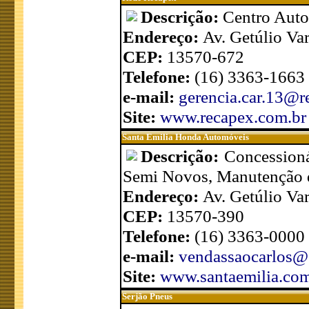
Descrição:
Centro Auto
Endereço:
Av. Getúlio Var
CEP:
13570-672
Telefone:
(16) 3363-1663
e-mail:
gerencia.car.13@r
Site:
www.recapex.com.br
Santa Emilia Honda Automóveis
Descrição:
Concession
Semi Novos, Manutenção 
Endereço:
Av. Getúlio Var
CEP:
13570-390
Telefone:
(16) 3363-0000
e-mail:
vendassaocarlos@
Site:
www.santaemilia.com
Serjão Pneus