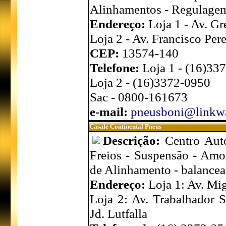
Alinhamentos - Regulagem 
Endereço:
Loja 1 - Av. Gr
Loja 2 - Av. Francisco Per
CEP:
13574-140
Telefone:
Loja 1 - (16)33
Loja 2 - (16)3372-0950
Sac - 0800-161673
e-mail:
pneusboni@linkw
Casale Continental Pneus
Descrição:
Centro Aut
Freios - Suspensão - Amor
de Alinhamento - balanceam
Endereço:
Loja 1: Av. Mig
Loja 2: Av. Trabalhador 
Jd. Lutfalla