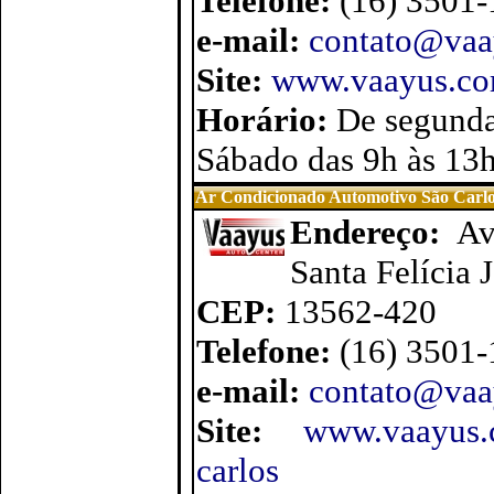
Telefone:
(16) 3501
e-mail:
contato@vaa
Site:
www.vaayus.com
Horário:
De segunda
Sábado das 9h às 13
Ar Condicionado Automotivo São Carl
Endereço:
Av
Santa Felícia 
CEP:
13562-420
Telefone:
(16) 3501
e-mail:
contato@vaa
Site:
www.vaayus.c
carlos