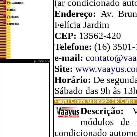
(ar condicionado aut
Pensamentos
Piadas
Endereço:
Av. Brun
Telefones
Felícia Jardim
Torpedos
CEP:
13562-420
Telefone:
(16) 3501
e-mail:
contato@vaa
publicidade
Site:
www.vaayus.co
Horário:
De segunda
Sábado das 9h às 13
Vaayus Centro Automotivo São Carlos
Descrição:
módulos de po
condicionado automot