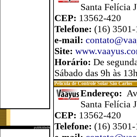
Santa Felícia 
CEP:
13562-420
Telefone:
(16) 3501
e-mail:
contato@vaa
Site:
www.vaayus.co
Horário:
De segunda
Sábado das 9h às 13
Película de Controle Solar São Carlos
Endereço:
Av
Santa Felícia 
CEP:
13562-420
Telefone:
(16) 3501
publicidade