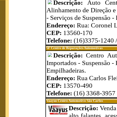
Descrição:
Auto Cen
Alinhamento de Direção e
- Serviços de Suspensão 
Endereço:
Rua: Coronel L
CEP:
13560-170
Telefone:
(16)3375-1240 
SF Centro de Reparações Automotivas
Descrição:
Centro Aut
Importados - Suspensão - 
Empilhadeiras.
Endereço:
Rua Carlos Fle
CEP:
13570-490
Telefone:
(16) 3368-3957
Vaayus Centro Automotivo São Carlos
Descrição:
Venda 
alto falantes, ace