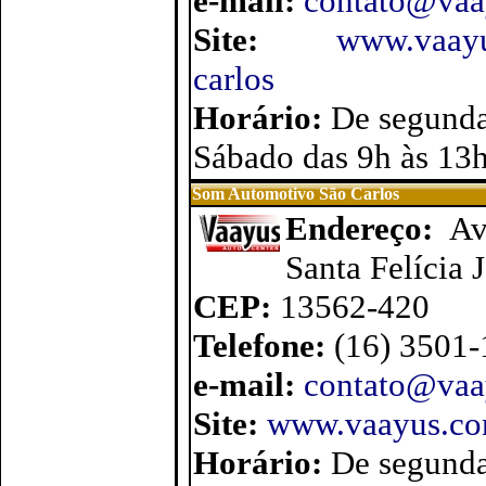
e-mail:
contato@vaa
Site:
www.vaayus
carlos
Horário:
De segunda
Sábado das 9h às 13
Som Automotivo São Carlos
Endereço:
Av
Santa Felícia 
CEP:
13562-420
Telefone:
(16) 3501
e-mail:
contato@vaa
Site:
www.vaayus.com
Horário:
De segunda