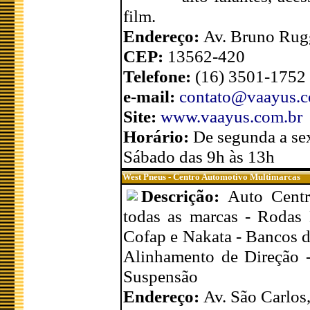
film.
Endereço:
Av. Bruno Rugg
CEP:
13562-420
Telefone:
(16) 3501-1752
e-mail:
contato@vaayus.c
Site:
www.vaayus.com.br
Horário:
De segunda a sex
Sábado das 9h às 13h
West Pneus - Centro Automotivo Multimarcas
Descrição:
Auto Centr
todas as marcas - Rodas
Cofap e Nakata - Bancos de
Alinhamento de Direção -
Suspensão
Endereço:
Av. São Carlos