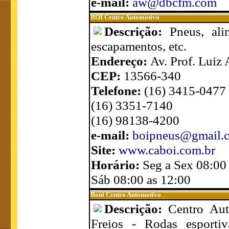
e-mail:
aw@dbcfm.com
BOI Centro Automotivo
Descrição:
Pneus, ali
escapamentos, etc.
Endereço:
Av. Prof. Luiz 
CEP:
13566-340
Telefone:
(16) 3415-0477
(16) 3351-7140
(16) 98138-4200
e-mail:
boipneus@gmail.
Site:
www.caboi.com.br
Horário:
Seg a Sex 08:00
Sáb 08:00 as 12:00
Boni Centro Automotivo
Descrição:
Centro Aut
Freios - Rodas esporti