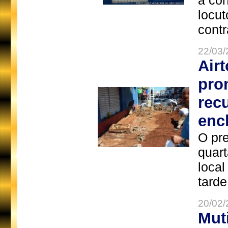
a co
locut
contr
22/03/
Air
pro
rec
enc
O pre
quart
local
tarde
20/02/
Mut