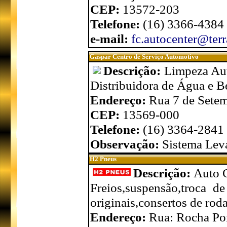
CEP:
13572-203
Telefone:
(16) 3366-4384
e-mail:
fc.autocenter@ter
Gaspar Centro de Serviço Automotivo
Descrição:
Limpeza Aut
Distribuidora de Água e B
Endereço:
Rua 7 de Setem
CEP:
13569-000
Telefone:
(16) 3364-2841
Observação:
Sistema Leva
H2 Pneus
Descrição:
Auto C
Freios,suspensão,troca de
originais,consertos de rod
Endereço:
Rua: Rocha Pom