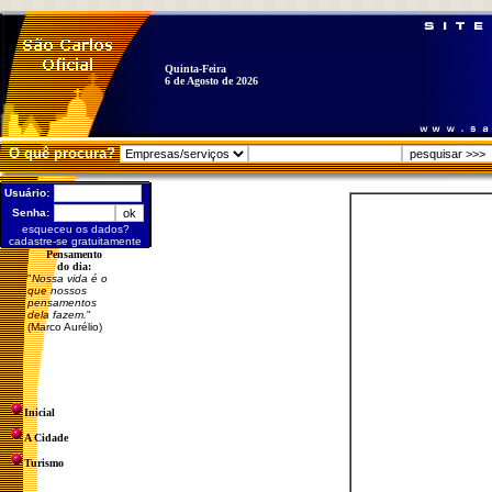
Quinta-Feira
6 de Agosto de 2026
O quê procura?
Usuário:
Senha:
esqueceu os dados?
cadastre-se gratuitamente
Pensamento
do dia:
"
Nossa vida é o
que nossos
pensamentos
dela fazem.
"
(Marco Aurélio)
Inicial
A Cidade
Turismo