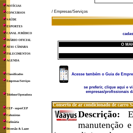
NOTÍCIAS
/ Empresas/Serviços
CONCURSOS
SAÚDE
ESPORTES
CANAL JURÍDICO
cadas
DIÁRIO OFICIAL
O MAI
ATAS CÂMARA
FALECIMENTOS
AGENDA
Acesse também o Guia de Empresa
Classificados
Empresas/Serviços
se preferir, clique aqui e v
empresas/profissionais d
Telefone/Operadora
Conserto de ar condicionado de carro S
CEP - superCEP
Descrição:
E
Colunistas
manutenção e 
Culinária
Diversão & Lazer