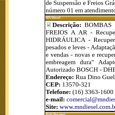
de Suspensão e Freios Grát
número 01 em atendimento
MN Diesel
Descrição:
BOMBAS IN
FREIOS A AR - Recuper
HIDRÁULICA - Recuperaç
pesados e leves - Adapta
e vendas - novas e recup
embreagem dura" Adapt
Autorizado BOSCH - DHB
Endereço:
Rua Dino Guelf
CEP:
13570-321
Telefone:
(16) 3363-1600
e-mail:
comercial@mndies
Site:
www.mndiesel.com.b
Rede Recapex