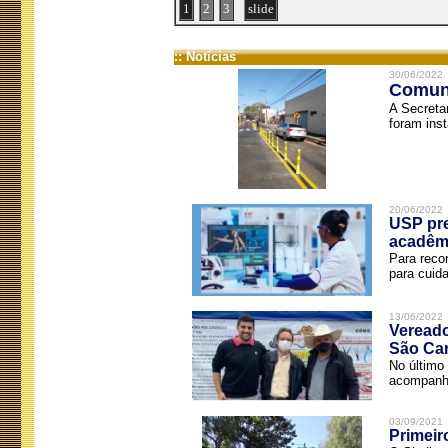
1
2
3
slide
:: Notícias
30/06/2022
Comuni
A Secreta
foram inst
20/06/2022
USP pre
acadêm
Para reco
para cuida
13/06/2022
Vereado
São Car
No último 
acompanha
03/09/2021
Primeir