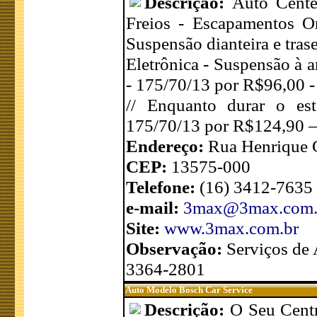
Descrição:
Auto Cente
Freios - Escapamentos O
Suspensão dianteira e tras
Eletrônica - Suspensão à 
- 175/70/13 por R$96,00 
// Enquanto durar o es
175/70/13 por R$124,90 –
Endereço:
Rua Henrique G
CEP:
13575-000
Telefone:
(16) 3412-7635
e-mail:
3max@3max.com.
Site:
www.3max.com.br
Observação:
Serviços de
3364-2801
Auto Modelo Bosch Car Service
Descrição:
O Seu Centr