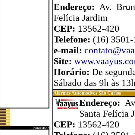
Endereço:
Av. Brun
Felícia Jardim
CEP:
13562-420
Telefone:
(16) 3501
e-mail:
contato@vaa
Site:
www.vaayus.co
Horário:
De segunda
Sábado das 9h às 13
Alarmes Automotivos São Carlos
Endereço:
Av
Santa Felícia 
CEP:
13562-420
publicidade