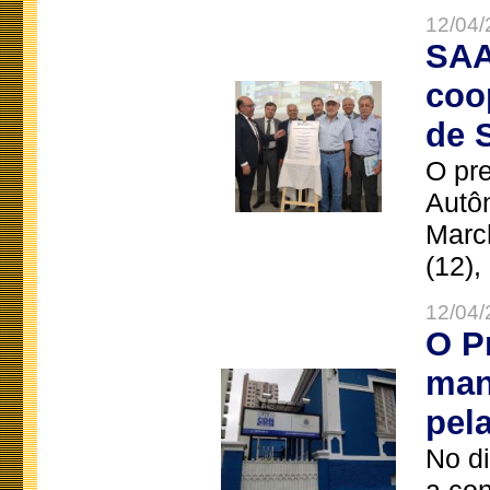
12/04/
SAA
coo
de 
O pre
Autô
Marc
(12),
12/04/
O P
man
pel
No d