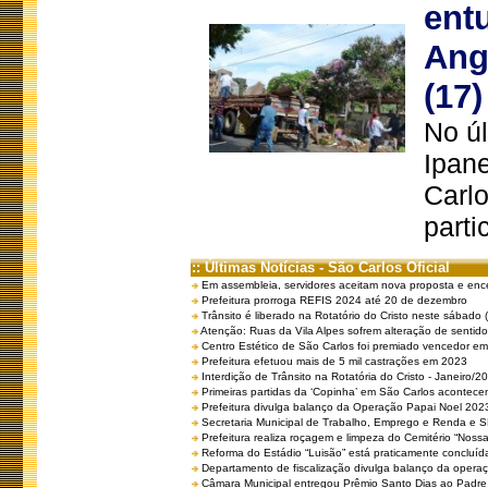
ent
Ang
(17)
No úl
Ipan
Carlo
parti
:: Últimas Notícias - São Carlos Oficial
Em assembleia, servidores aceitam nova proposta e enc
Prefeitura prorroga REFIS 2024 até 20 de dezembro
Trânsito é liberado na Rotatório do Cristo neste sábado 
Atenção: Ruas da Vila Alpes sofrem alteração de sentido 
Centro Estético de São Carlos foi premiado vencedor em 
Prefeitura efetuou mais de 5 mil castrações em 2023
Interdição de Trânsito na Rotatória do Cristo - Janeiro/2
Primeiras partidas da ‘Copinha’ em São Carlos acontecem
Prefeitura divulga balanço da Operação Papai Noel 202
Secretaria Municipal de Trabalho, Emprego e Renda e
Prefeitura realiza roçagem e limpeza do Cemitério “No
Reforma do Estádio “Luisão” está praticamente concluíd
Departamento de fiscalização divulga balanço da opera
Câmara Municipal entregou Prêmio Santo Dias ao Padre 