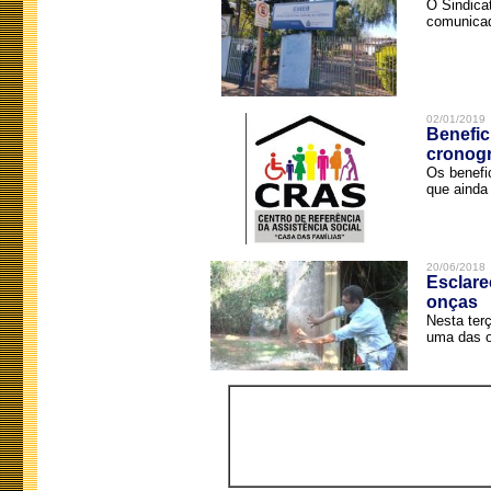
O Sindica
comunicad
02/01/2019
Benefic
cronog
Os benefi
que ainda 
20/06/2018
Esclare
onças
Nesta terç
uma das o