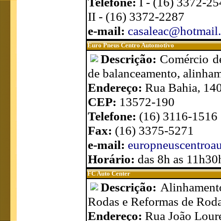
Telefone:
I - (16) 3372-2
II - (16) 3372-2287
e-mail:
casaleac@hotmail
Euro Pneus Centro Automotivo
Descrição:
Comércio de
de balanceamento, alinham
Endereço:
Rua Bahia, 140
CEP:
13572-190
Telefone:
(16) 3116-1516
Fax:
(16) 3375-5271
e-mail:
europneuscentroa
Horário:
das 8h as 11h30
FC Auto Center
Descrição:
Alinhamento
Rodas e Reformas de Roda
Endereço:
Rua João Loure