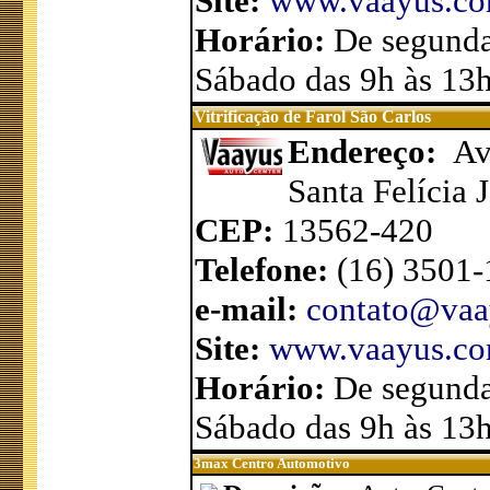
Site:
www.vaayus.com.
Horário:
De segunda
Sábado das 9h às 13
Vitrificação de Farol São Carlos
Endereço:
Av
Santa Felícia 
CEP:
13562-420
Telefone:
(16) 3501
e-mail:
contato@vaa
Site:
www.vaayus.com.
Horário:
De segunda
Sábado das 9h às 13
3max Centro Automotivo