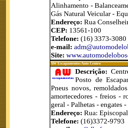
Alinhamento - Balanceamen
Gás Natural Veicular - Equ
Endereço:
Rua Conselhei
CEP:
13561-100
Telefone:
(16) 3373-3080
e-mail:
adm@automodelob
Site:
www.automodelobos
AW Escapamentos Auto Centro
Descrição:
Centr
Posto de Escapam
Pneus novos, remoldados 
amortecedores - freios - 
geral - Palhetas - engates 
Endereço:
Rua: Episcopal
Telefone:
(16)3372-9793