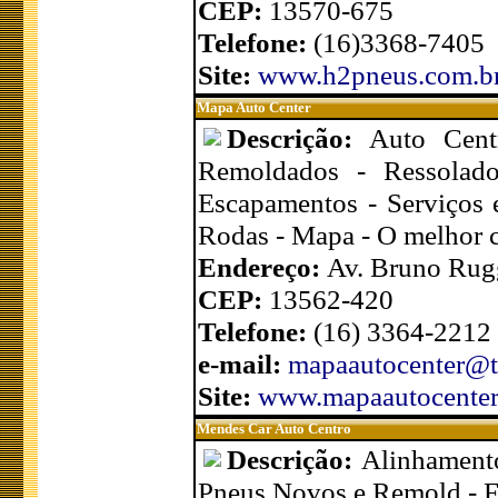
CEP:
13570-675
Telefone:
(16)3368-7405
Site:
www.h2pneus.com.b
Mapa Auto Center
Descrição:
Auto Cent
Remoldados - Ressolado
Escapamentos - Serviços 
Rodas - Mapa - O melhor c
Endereço:
Av. Bruno Ruggi
CEP:
13562-420
Telefone:
(16) 3364-2212
e-mail:
mapaautocenter@t
Site:
www.mapaautocenter
Mendes Car Auto Centro
Descrição:
Alinhamento
Pneus Novos e Remold - Fr