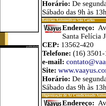
Horário:
De segunda
Sábado das 9h às 13
Baterias Automotivas São Carlos
Endereço:
Av
Santa Felícia 
CEP:
13562-420
publicidade
Telefone:
(16) 3501
e-mail:
contato@vaa
Site:
www.vaayus.com
Horário:
De segunda
Sábado das 9h às 13
Higienização de Ar Condicionado Autom
Endereço:
Av