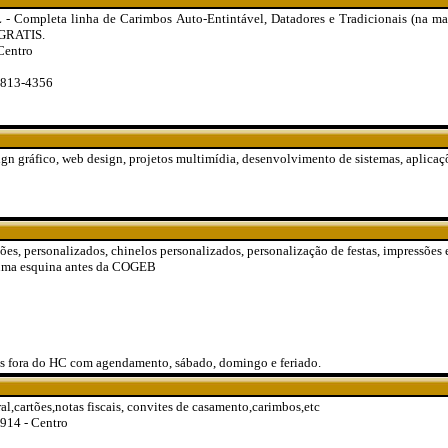
mpleta linha de Carimbos Auto-Entintável, Datadores e Tradicionais (na mad
 GRATIS.
Centro
7813-4356
ign gráfico, web design, projetos multimídia, desenvolvimento de sistemas, aplicaçõ
ões, personalizados, chinelos personalizados, personalização de festas, impressões 
uma esquina antes da COGEB
s fora do HC com agendamento, sábado, domingo e feriado.
al,cartões,notas fiscais, convites de casamento,carimbos,etc
1914 - Centro