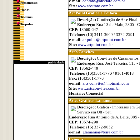
e-mail:
contato@abstrato.com.br
Pensamentos
Site:
www.abstrato.com.br
Piadas
Art Point Gráfica e Editora
Telefones
Descrição:
Confecção de Arte Final -
Endereço:
Rua 13 de Maio, 2365 - C
Torpedos
CEP:
13560-647
Telefone:
(16) 3411-3609 / 3372-2591
e-mail:
artpoint@artpoint.com.br
Site:
www.artpoint.com.br
Art's Convites
Descrição:
Convites de Casamentos, A
publicidade
Endereço:
Rua: José Teixeira, 115 - 
CEP:
13562-440
Telefone:
(16)3501-1776 / 9161-4018
Fax:
(16)3501-1776
e-mail:
arts.convites@hotmail.com
Site:
www.artsconvites.com.br
Horário:
Comercial
Artes Gráficas Lamanna
Descrição:
Gráfica - Impressos em Ger
Serviço em Off - Set.
Endereço:
Rua Antonio de A. Leite, 885 -
CEP:
13574-290
Telefone:
(16) 3372-9052
e-mail:
glamanna@terra.com.br
Caiograf