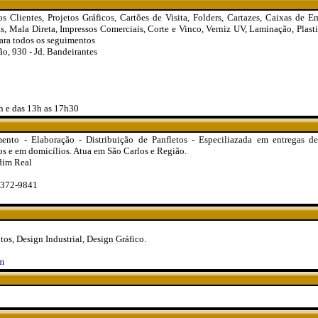
s Clientes, Projetos Gráficos, Cartões de Visita, Folders, Cartazes, Caixas de 
as, Mala Direta, Impressos Comerciais, Corte e Vinco, Verniz UV, Laminação, Plast
ara todos os seguimentos
o, 930 - Jd. Bandeirantes
h e das 13h as 17h30
ento - Elaboração - Distribuição de Panfletos - Especiliazada em entregas de 
tos e em domicílios. Atua em São Carlos e Região.
dim Real
3372-9841
s, Design Industrial, Design Gráfico.
m