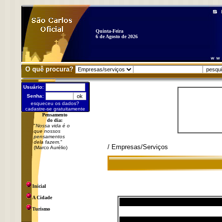
Quinta-Feira
6 de Agosto de 2026
O quê procura?
Usuário:
Senha:
esqueceu os dados?
cadastre-se gratuitamente
Pensamento
do dia:
"
Nossa vida é o
que nossos
pensamentos
dela fazem.
"
/ Empresas/Serviços
(Marco Aurélio)
Inicial
A Cidade
Turismo