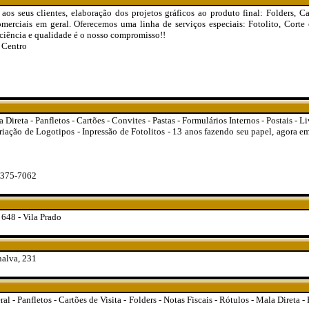
aos seus clientes, elaboração dos projetos gráficos ao produto final: Folders, C
omerciais em geral. Oferecemos uma linha de serviços especiais: Fotolito, Corte
iciência e qualidade é o nosso compromisso!!
 Centro
 Direta - Panfletos - Cartões - Convites - Pastas - Formulários Internos - Postais - Li
Criação de Logotipos - Inpressão de Fotolitos - 13 anos fazendo seu papel, agora 
3375-7062
, 648 - Vila Prado
alva, 231
al - Panfletos - Cartões de Visita - Folders - Notas Fiscais - Rótulos - Mala Direta -