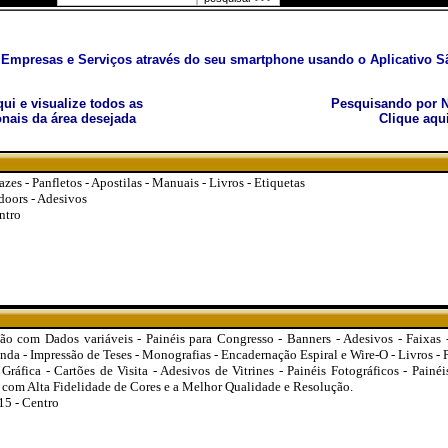
Empresas e Serviços através do seu smartphone usando o Aplicativo Sã
aqui e visualize todos as
Pesquisando por N
nais da área desejada
Clique aqu
zes - Panfletos - Apostilas - Manuais - Livros - Etiquetas
doors - Adesivos
ntro
são com Dados variáveis - Painéis para Congresso - Banners - Adesivos - Faixas 
da - Impressão de Teses - Monografias - Encadernação Espiral e Wire-O - Livros - Pa
Gráfica - Cartões de Visita - Adesivos de Vitrines - Painéis Fotográficos - Pain
o com Alta Fidelidade de Cores e a Melhor Qualidade e Resolução.
15 - Centro