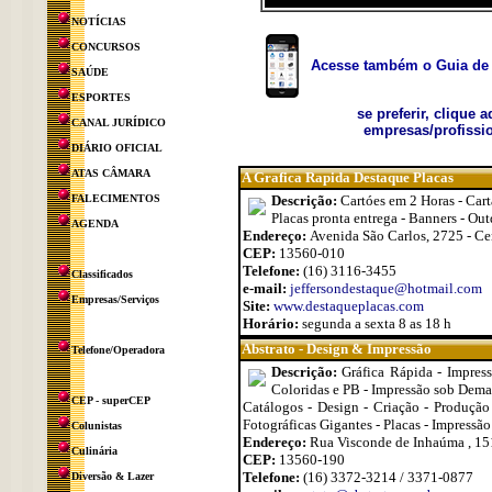
NOTÍCIAS
CONCURSOS
Acesse também o Guia de 
SAÚDE
ESPORTES
se preferir, clique 
CANAL JURÍDICO
empresas/profissio
DIÁRIO OFICIAL
ATAS CÂMARA
A Grafica Rapida Destaque Placas
FALECIMENTOS
Descrição:
Cartóes em 2 Horas - Carta
Placas pronta entrega - Banners - Out
AGENDA
Endereço:
Avenida São Carlos, 2725 - Ce
CEP:
13560-010
Telefone:
(16) 3116-3455
Classificados
e-mail:
jeffersondestaque@hotmail.com
Empresas/Serviços
Site:
www.destaqueplacas.com
Horário:
segunda a sexta 8 as 18 h
Abstrato - Design & Impressão
Telefone/Operadora
Descrição:
Gráfica Rápida - Impres
Coloridas e PB - Impressão sob Deman
CEP - superCEP
Catálogos - Design - Criação - Produção 
Fotográficas Gigantes - Placas - Impressã
Colunistas
Endereço:
Rua Visconde de Inhaúma , 15
Culinária
CEP:
13560-190
Telefone:
(16) 3372-3214 / 3371-0877
Diversão & Lazer