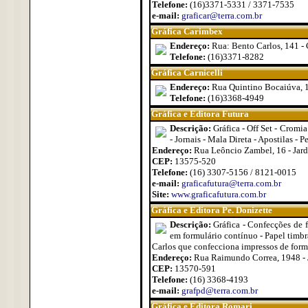
Telefone:
(16)3371-5331 / 3371-7535
e-mail:
graficar@terra.com.br
Gráfica Carimbex
Endereço:
Rua: Bento Carlos, 141 - 
Telefone:
(16)3371-8282
Gráfica Carnicelli
Endereço:
Rua Quintino Bocaiúva, 1
Telefone:
(16)3368-4949
Gráfica e Editora Futura
Descrição:
Gráfica - Off Set - Cromi
- Jornais - Mala Direta - Apostilas - P
Endereço:
Rua Leôncio Zambel, 16 - Jard
CEP:
13575-520
Telefone:
(16) 3307-5156 / 8121-0015
e-mail:
graficafutura@terra.com.br
Site:
www.graficafutura.com.br
Gráfica e Editora Pe. Donizette
Descrição:
Gráfica - Confecções de f
em formulário contínuo - Papel timbra
Carlos que confecciona impressos de form
Endereço:
Rua Raimundo Correa, 1948 - 
CEP:
13570-591
Telefone:
(16) 3368-4193
e-mail:
grafpd@terra.com.br
Gráfica e Editora Romari