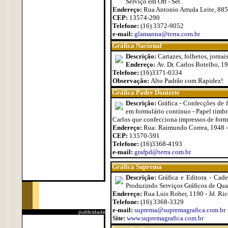
Serviço em Off - Set.
Endereço:
Rua Antonio Arruda Leite, 885 
CEP:
13574-290
Telefone:
(16) 3372-9052
e-mail:
glamanna@terra.com.br
Gráfica Nacional
Descrição:
Cartazes, folhetos, jornais
Endereço:
Av. Dr. Carlos Botelho, 1
Telefone:
(16)3371-0334
Observação:
Alto Padrão com Rapidez!
Gráfica Padre Donizete
Descrição:
Gráfica - Confecções de f
em formulário contínuo - Papel timbra
Carlos que confecciona impressos de form
Endereço:
Rua: Raimundo Correa, 1948 - 
CEP:
13570-591
Telefone:
(16)3368-4193
e-mail:
grafpd@terra.com.br
Gráfica Suprema
Descrição:
Gráfica e Editora - Cade
Produzindo Serviços Gráficos de Qu
Endereço:
Rua Luis Roher, 1190 - Jd. Ric
Telefone:
(16) 3368-3329
e-mail:
suprema@supremagrafica.com.br
publicidade
Site:
www.supremagrafica.com.br