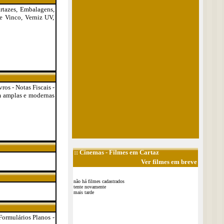
artazes, Embalagens,
 e Vinco, Verniz UV,
vros - Notas Fiscais -
em amplas e modernas
::
Cinemas
- Filmes em Cartaz
Ver filmes em breve
não há filmes cadastrados
tente novamente
mais tarde
 Formulários Planos -