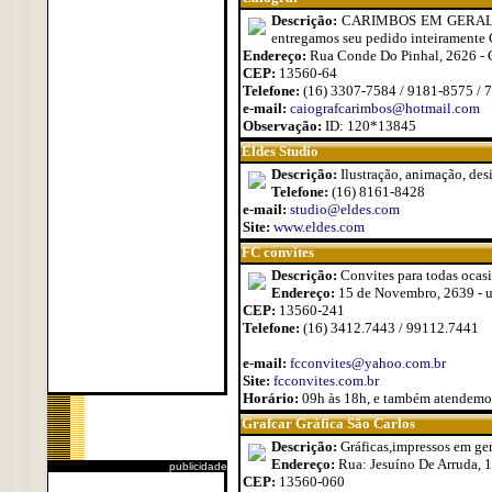
Descrição:
CARIMBOS EM GERAL - Co
entregamos seu pedido inteiramente
Endereço:
Rua Conde Do Pinhal, 2626 - 
CEP:
13560-64
Telefone:
(16) 3307-7584 / 9181-8575 / 
e-mail:
caiografcarimbos@hotmail.com
Observação:
ID: 120*13845
Eldes Studio
Descrição:
Ilustração, animação, des
Telefone:
(16) 8161-8428
e-mail:
studio@eldes.com
Site:
www.eldes.com
FC convites
Descrição:
Convites para todas ocasi
Endereço:
15 de Novembro, 2639 - 
CEP:
13560-241
Telefone:
(16) 3412.7443 / 99112.7441
e-mail:
fcconvites@yahoo.com.br
Site:
fcconvites.com.br
Horário:
09h às 18h, e também atendemo
Grafcar Gráfica São Carlos
Descrição:
Gráficas,impressos em ger
Endereço:
Rua: Jesuíno De Arruda, 
publicidade
CEP:
13560-060