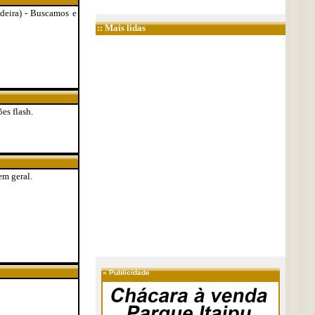
eira) - Buscamos e
:: Mais lidas
es flash.
em geral.
»
Publicidade