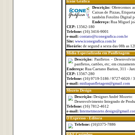
Ícone Gráfica
Descrição:
Oferecemos ao
Caixas de Pizzas, Etiquet
também Fotolito Digital p
Endereço:
Rua Miguel joã
CEP:
13562-180
Telefone:
(16) 3416-9001
e-mail:
contato@iconegrafica.com.br
Site:
www.iconegrafica.com.br
Horário:
de segund a sexta das 08h as 12
Mídia Especializada em Panfletagem
Descrição:
Panfletos - Desenvolvim
panfletos, cartões, etc; em cruzamen
Endereço:
Rua Caetano Barion, 311 - Jar
CEP:
13567-280
Telefone:
(16) 9719-5186 / 9727-6020 / 
e-mail:
midiapanfletagem@gmail.com
Mozeto Design
Descrição:
Designer André Mozeto:
Desenvolvimento Integrado de Produto
Telefone:
(16) 7812-4612
e-mail:
Internetmozeto.design@gmail.co
O Expresso - Editora
Telefone:
(16)3375-7886
R&F Carimbos