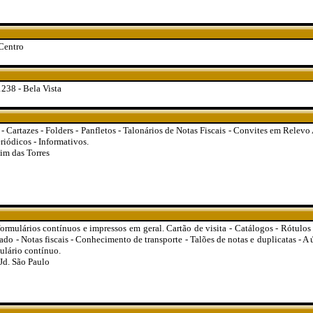
Centro
238 - Bela Vista
a - Cartazes - Folders - Panfletos - Talonários de Notas Fiscais - Convites em Relev
eriódicos - Informativos.
im das Torres
ormulários contínuos e impressos em geral. Cartão de visita - Catálogos - Rótulos 
do - Notas fiscais - Conhecimento de transporte - Talões de notas e duplicatas - A
ulário contínuo.
Jd. São Paulo