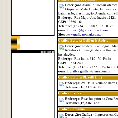
Descrição:
Assim, a Romari oferece 
Etiquetas, Mala Direta, Impressos c
Laminação, Plastificação. Atender com ef
Endereço:
Rua Major José Inácio , 2421 -
CEP:
13560-161
Telefone:
(16) 3413-3000 / 3371-0126
e-mail:
romari@graficaromari.com.br
Site:
www.graficaromari.com.br
Gráfica Editora Guillen & Andrioli
Descrição:
Folders - Catálogos - Mala
Rótulos - Confecção de arte final - 
publicidade
instalações.
Endereço:
Rua Itália, 319 - Vl. Prado
CEP:
13574-240
Telefone:
(16) 3375-5772 / 3375-3435 / 
e-mail:
grafica.guillen@terra.com.br
Gráfica Editora Rizzolli Ltda
Endereço:
Av. Dr. Teixeira de Barros
Telefone:
(16)3371-4575
Gráfica Freitas
Endereço:
Rua: Joaquim da Cruz Pen
Telefone:
(16)3361-4551
Gráfica Lamanna
Descrição:
Gráfica - Impressos em Ger