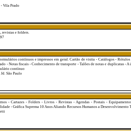
- Vila Prado
, revistas e folders.
997
ormulários contínuos e impressos em geral. Cartão de visita - Catálogos - Rótulos 
do - Notas fiscais - Conhecimento de transporte - Talões de notas e duplicatas - A
ulário contínuo
Jd. São Paulo
rnos - Cartazes - Folders - Livros - Revistas - Agendas - Postais - Equipament
alidade - Gráfica Suprema 10 Anos Aliando Recursos Humanos a Desenvolvimento 
etti