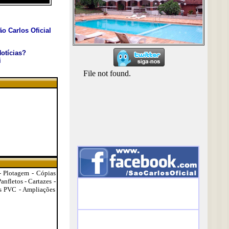
o Carlos Oficial
otícias?
i
- Plotagem - Cópias
nfletos - Cartazes -
éis PVC - Ampliações