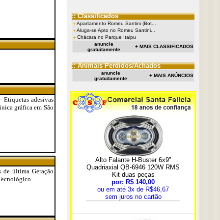
:: Classificados
Apartamento Romeu Santini (Bot...
Aluga-se Apto no Romeu Santini...
Chácara no Parque Itaipu
anuncie
+ MAIS CLASSIFICADOS
gratuitamente
:: Animais Perdidos/Achados
anuncie
+ MAIS ANÚNCIOS
gratuitamente
- Etiquetas adesivas
 única gráfica em São
os de última Geração
Tecnológico