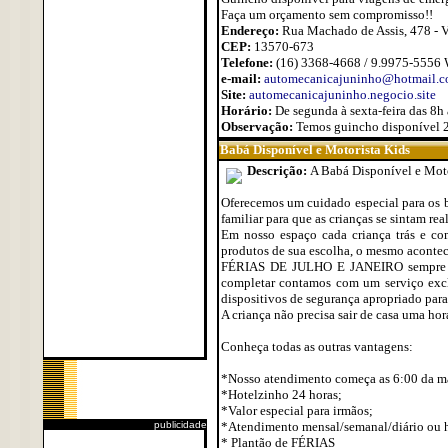
Faça um orçamento sem compromisso!!
Endereço:
Rua Machado de Assis, 478 - Vi
CEP:
13570-673
Telefone:
(16) 3368-4668 / 9.9975-5556
e-mail:
automecanicajuninho@hotmail.
Site:
automecanicajuninho.negocio.site
Horário:
De segunda à sexta-feira das 8h
Observação:
Temos guincho disponível 24
Babá Disponível e Motorista Kids
Descrição:
A Babá Disponível e Motor
Oferecemos um cuidado especial para os b
familiar para que as crianças se sintam re
Em nosso espaço cada criança trás e co
produtos de sua escolha, o mesmo acontec
FÉRIAS DE JULHO E JANEIRO sempre deix
completar contamos com um serviço exclu
dispositivos de segurança apropriado para
A criança não precisa sair de casa uma hora
Conheça todas as outras vantagens:
*Nosso atendimento começa as 6:00 da man
*Hotelzinho 24 horas;
*Valor especial para irmãos;
publicidade
*Atendimento mensal/semanal/diário ou h
* Plantão de FÉRIAS