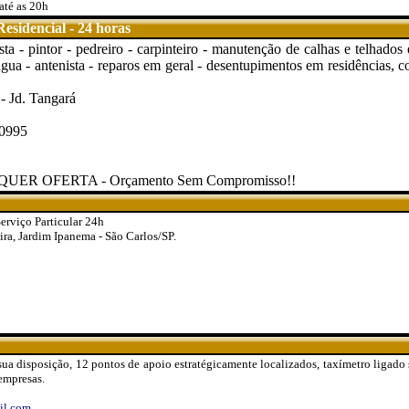
até as 20h
esidencial - 24 horas
sta - pintor - pedreiro - carpinteiro - manutenção de calhas e telhados 
água - antenista - reparos em geral - desentupimentos em residências, c
- Jd. Tangará
-0995
R OFERTA - Orçamento Sem Compromisso!!
erviço Particular 24h
ira, Jardim Ipanema - São Carlos/SP.
sua disposição, 12 pontos de apoio estratégicamente localizados, taxímetro ligado
empresas.
il.com