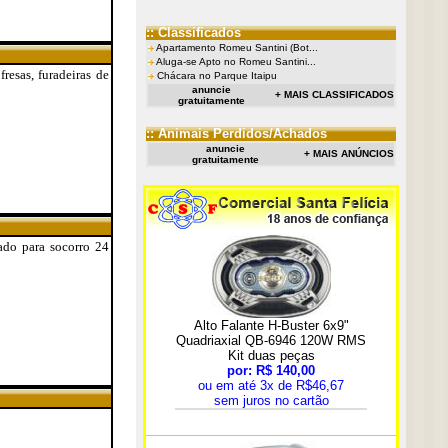
:: Classificados
Apartamento Romeu Santini (Bot...
Aluga-se Apto no Romeu Santini...
resas, furadeiras de
Chácara no Parque Itaipu
anuncie
+ MAIS CLASSIFICADOS
gratuitamente
:: Animais Perdidos/Achados
anuncie
+ MAIS ANÚNCIOS
gratuitamente
ado para socorro 24