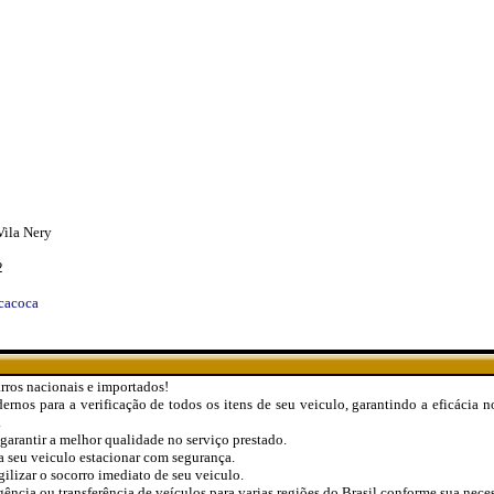
Vila Nery
2
icacoca
rros nacionais e importados!
os para a verificação de todos os itens de seu veiculo, garantindo a eficácia n
.
 garantir a melhor qualidade no serviço prestado.
 seu veiculo estacionar com segurança.
lizar o socorro imediato de seu veiculo.
ncia ou transferência de veículos para varias regiões do Brasil conforme sua nece