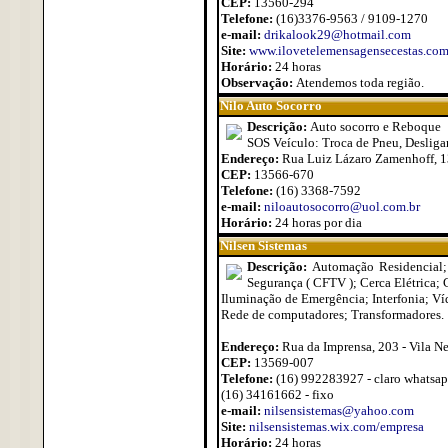
CEP:
13560-294
Telefone:
(16)3376-9563 / 9109-1270
e-mail:
drikalook29@hotmail.com
Site:
www.ilovetelemensagensecestas.co
Horário:
24 horas
Observação:
Atendemos toda região.
Nilo Auto Socorro
Descrição:
Auto socorro e Reboque
SOS Veículo: Troca de Pneu, Desliga
Endereço:
Rua Luiz Lázaro Zamenhoff, 13
CEP:
13566-670
Telefone:
(16) 3368-7592
e-mail:
niloautosocorro@uol.com.br
Horário:
24 horas por dia
Nilsen Sistemas
Descrição:
Automação Residencial;
Segurança ( CFTV ); Cerca Elétrica; C
Iluminação de Emergência; Interfonia; Víd
Rede de computadores; Transformadores.
Endereço:
Rua da Imprensa, 203 - Vila N
CEP:
13569-007
Telefone:
(16) 992283927 - claro whatsap
(16) 34161662 - fixo
e-mail:
nilsensistemas@yahoo.com
Site:
nilsensistemas.wix.com/empresa
Horário:
24 horas