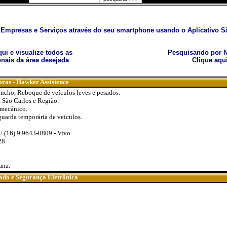
Empresas e Serviços através do seu smartphone usando o Aplicativo Sã
aqui e visualize todos as
Pesquisando por N
nais da área desejada
Clique aqu
oras - Hawker Assistence
ncho, Reboque de veículos leves e pesados.
 São Carlos e Região.
 mecânico.
guarda temporária de veículos.
/ (16) 9 9643-0809 - Vivo
28
ana.
nado e Segurança Eletrônica