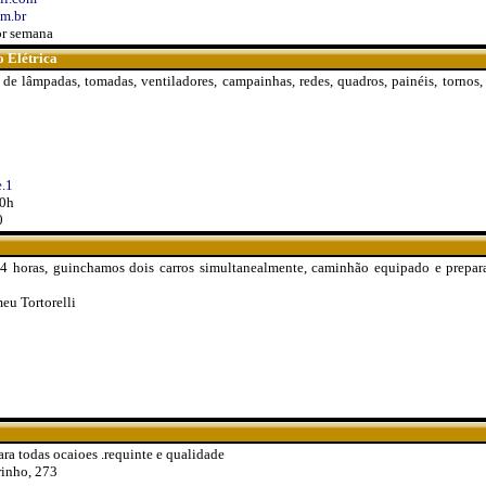
m.br
or semana
 Elétrica
de lâmpadas, tomadas, ventiladores, campainhas, redes, quadros, painéis, tornos, f
.1
20h
0
 horas, guinchamos dois carros simultanealmente, caminhão equipado e prepar
eu Tortorelli
ra todas ocaioes .requinte e qualidade
rinho, 273