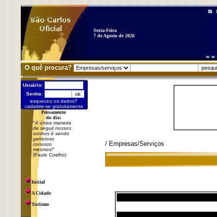
Sexta-Feira
7 de Agosto de 2026
O quê procura?
Usuário:
Senha:
esqueceu os dados?
cadastre-se gratuitamente
Pensamento
do dia:
"
A única maneira
de seguir nossos
sonhos é sendo
generoso
/ Empresas/Serviços
conosco
mesmos!
"
(Paulo Coelho)
Inicial
A Cidade
Turismo