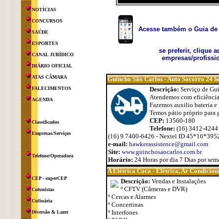
NOTÍCIAS
CONCURSOS
Acesse também o Guia de 
SAÚDE
ESPORTES
se preferir, clique 
CANAL JURÍDICO
empresas/profissio
DIÁRIO OFICIAL
ATAS CÂMARA
Guincho São Carlos - Auto Socorro 24 h
FALECIMENTOS
Descrição:
Serviço de Gui
Atendemos com eficiência
AGENDA
Fazemos auxilio bateria e
Temos pátio próprio para 
CEP:
13560-180
Classificados
Telefone:
(16) 3412-4244 
Empresas/Serviços
(16) 9 7400-6426 - Nextel ID 45*16*395
e-mail:
hawkerassistence@gmail.com
Site:
www.guinchosaocarlos.com.br
Telefone/Operadora
Horário:
24 Horas por dia 7 Dias por sem
A Elétrica Coca - Elétrica, Ar Condicio
CEP - superCEP
Descrição:
Vendas e Instalações
º CFTV (Câmeras e DVR)
Colunistas
º Cercas e Alarmes
Culinária
º Concertinas
º Interfones
Diversão & Lazer