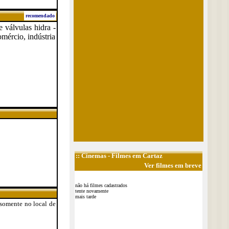
recomendado
e válvulas hidra -
omércio, indústria
::
Cinemas
- Filmes em Cartaz
Ver filmes em breve
não há filmes cadastrados
tente novamente
mais tarde
 somente no local de