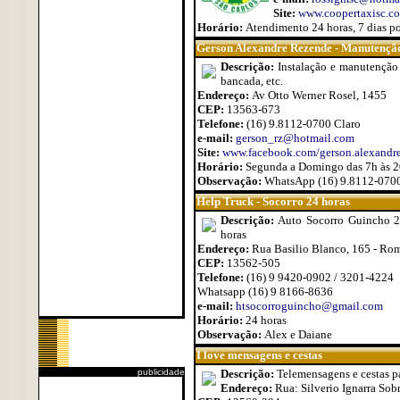
Site:
www.coopertaxisc.co
Horário:
Atendimento 24 horas, 7 dias p
Gerson Alexandre Rezende - Manutenção
Descrição:
Instalação e manutenção 
bancada, etc.
Endereço:
Av Otto Werner Rosel, 1455
CEP:
13563-673
Telefone:
(16) 9.8112-0700 Claro
e-mail:
gerson_rz@hotmail.com
Site:
www.facebook.com/gerson.alexandre
Horário:
Segunda a Domingo das 7h às 
Observação:
WhatsApp (16) 9.8112-070
Help Truck - Socorro 24 horas
Descrição:
Auto Socorro Guincho 24
horas
Endereço:
Rua Basilio Blanco, 165 - Rom
CEP:
13562-505
Telefone:
(16) 9 9420-0902 / 3201-4224
Whatsapp (16) 9 8166-8636
e-mail:
htsocorroguincho@gmail.com
Horário:
24 horas
Observação:
Alex e Daiane
I love mensagens e cestas
publicidade
Descrição:
Telemensagens e cestas pa
Endereço:
Rua: Silverio Ignarra Sob