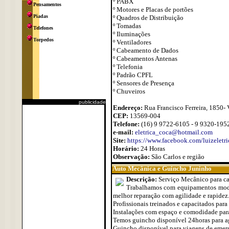
º PABX
Pensamentos
º Motores e Placas de portões
Piadas
º Quadros de Distribuição
º Tomadas
Telefones
º Iluminações
Torpedos
º Ventiladores
º Cabeamento de Dados
º Cabeamentos Antenas
º Telefonia
º Padrão CPFL
º Sensores de Presença
º Chuveiros
publicidade
Endereço:
Rua Francisco Ferreira, 1850- 
CEP:
13569-004
Telefone:
(16) 9 9722-6105 - 9 9320-195
e-mail:
eletrica_coca@hotmail.com
Site:
https://www.facebook.com/luizeletr
Horário:
24 Horas
Observação:
São Carlos e região
Auto Mecânica e Guincho Juninho
Descrição:
Serviço Mecânico para ca
Trabalhamos com equipamentos modern
melhor reparação com agilidade e rapidez
Profissionais treinados e capacitados para
Instalações com espaço e comodidade para
Temos guincho disponível 24horas para agi
Guincho disponível para viagens de emergê