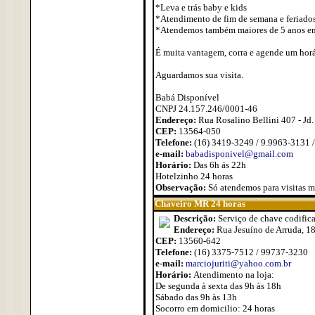
*Leva e trás baby e kids
*Atendimento de fim de semana e feriados
*Atendemos também maiores de 5 anos em
É muita vantagem, corra e agende um horár
Aguardamos sua visita.
Babá Disponível
CNPJ 24.157.246/0001-46
Endereço:
Rua Rosalino Bellini 407 - Jd.
CEP:
13564-050
Telefone:
(16) 3419-3249 / 9.9963-3131 
e-mail:
babadisponivel@gmail.com
Horário:
Das 6h ás 22h
Hotelzinho 24 horas
Observação:
Só atendemos para visitas 
Chaveiro MR 24 horas
Descrição:
Serviço de chave codifica
Endereço:
Rua Jesuíno de Arruda, 18
CEP:
13560-642
Telefone:
(16) 3375-7512 / 99737-3230
e-mail:
marciojuriti@yahoo.com.br
Horário:
Atendimento na loja:
De segunda à sexta das 9h às 18h
Sábado das 9h às 13h
Socorro em domicilio: 24 horas