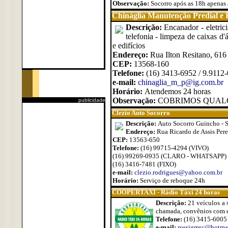
Observação:
Socorro após as 18h apenas 
Chináglia Manutenção Predial e R
Descrição:
Encanador - eletrici
telefonia - limpeza de caixas d'
e edifícios
Endereço:
Rua Ilton Resitano, 616 
CEP:
13568-160
Telefone:
(16) 3413-6952 / 9.9112
e-mail:
chinaglia_m_p@ig.com.br
Horário:
Atendemos 24 horas
Observação:
COBRIMOS QUALQUE
publicidade
Clezio Auto Socorro
Descrição:
Auto Socorro Guincho - S
Endereço:
Rua Ricardo de Assis Pere
CEP:
13563-650
Telefone:
(16) 99715-4294 (VIVO)
(16) 99269-0935 (CLARO - WHATSAPP)
(16) 3416-7481 (FIXO)
e-mail:
clezio.rodrigues@yahoo.com.br
Horário:
Serviço de reboque 24h
COOPERTAXI - Rádio Táxi 24 horas
Descrição:
21 veículos a 
chamada, convênios com 
Telefone:
(16) 3415-6005
e-mail:
rossigmsc@hotma