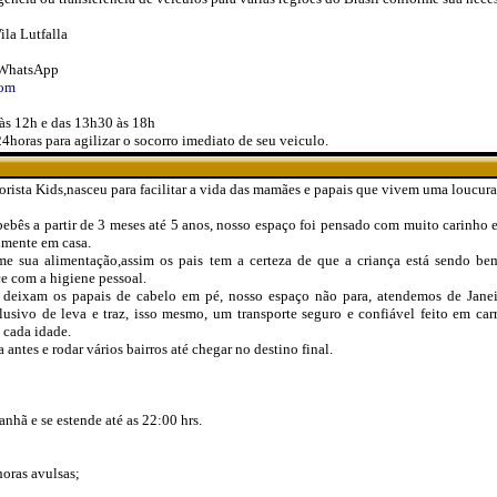
la Lutfalla
 WhatsApp
com
 às 12h e das 13h30 às 18h
horas para agilizar o socorro imediato de seu veiculo.
ista Kids,nasceu para facilitar a vida das mamães e papais que vivem uma loucura 
ebês a partir de 3 meses até 5 anos, nosso espaço foi pensado com muito carinho 
almente em casa.
me sua alimentação,assim os pais tem a certeza de que a criança está sendo b
e com a higiene pessoal.
am os papais de cabelo em pé, nosso espaço não para, atendemos de Janeiro
sivo de leva e traz, isso mesmo, um transporte seguro e confiável feito em carr
 cada idade.
 antes e rodar vários bairros até chegar no destino final.
hã e se estende até as 22:00 hrs.
oras avulsas;