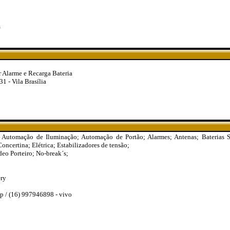
m
r Alarme e Recarga Bateria
1 - Vila Brasília
 Automação de Iluminação; Automação de Portão; Alarmes; Antenas; Baterias 
oncertina; Elétrica; Estabilizadores de tensão;
eo Porteiro; No-break´s;
ery
p / (16) 997946898 - vivo