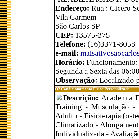
Endereço:
Rua : Cicero S
Vila Carmem
São Carlos SP
CEP:
13575-375
Telefone:
(16)3371-8058
e-mail:
maisativosaocarl
Horário:
Funcionamento:
Segunda a Sexta das 06:00
Observação:
Localizado p
O2 Condicionamento Físico Personalizado
Descrição:
Academia De
Training - Musculação - 
Adulto - Fisioterapia (ost
Climatizado - Alongamento
Individualizada - Avaliaçã