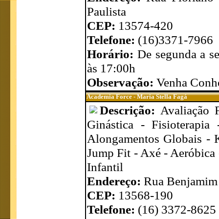
Paulista
CEP:
13574-420
Telefone:
(16)3371-7966
Horário:
De segunda a se
às 17:00h
Observação:
Venha Conhe
Academia Force - Maria Stella Fagá
Descrição:
Avaliação 
Ginástica - Fisioterapi
Alongamentos Globais - Ka
Jump Fit - Axé - Aeróbica
Infantil
Endereço:
Rua Benjamim L
CEP:
13568-190
Telefone:
(16) 3372-8625