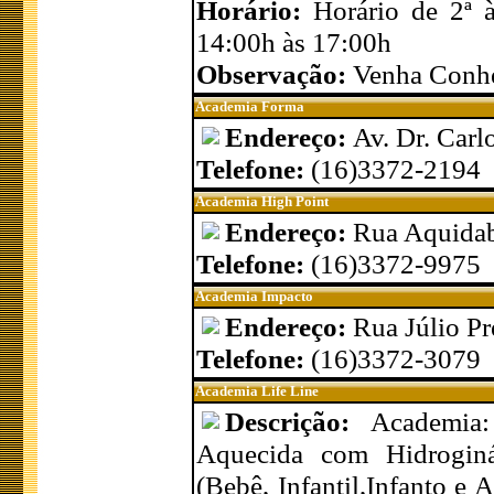
Horário:
Horário de 2ª 
14:00h às 17:00h
Observação:
Venha Conhe
Academia Forma
Endereço:
Av. Dr. Carl
Telefone:
(16)3372-2194
Academia High Point
Endereço:
Rua Aquidab
Telefone:
(16)3372-9975
Academia Impacto
Endereço:
Rua Júlio Pr
Telefone:
(16)3372-3079
Academia Life Line
Descrição:
Academia
Aquecida com Hidroginá
(Bebê, Infantil,Infanto e 