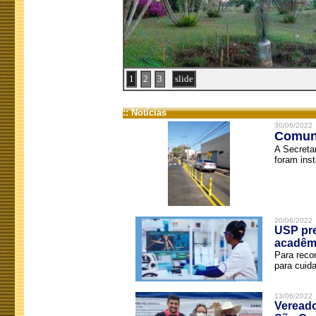
1
2
3
slide
:: Notícias
30/06/2022
Comuni
A Secreta
foram inst
20/06/2022
USP pre
acadêm
Para reco
para cuida
13/06/2022
Vereado