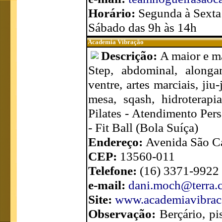
Horário:
Segunda à Sexta
Sábado das 9h às 14h
Academia Vibração
Descrição:
A maior e m
Step, abdominal, alongam
ventre, artes marciais, jiu
mesa, sqash, hidroterapia
Pilates - Atendimento Per
- Fit Ball (Bola Suíça)
Endereço:
Avenida São Ca
CEP:
13560-011
Telefone:
(16) 3371-9922
e-mail:
dani.moch@terra.
Site:
www.academiavibrac
Observação:
Berçário, pis