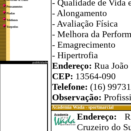
- Qualidade de Vida 
Pensamentos
- Alongamento
Piadas
Telefones
- Avaliação Física
Torpedos
- Melhora da Perform
- Emagrecimento
- Hipertrofia
Endereço:
Rua João 
publicidade
CEP:
13564-090
Telefone:
(16) 9973
Observação:
Profis
Academia Wada - sportmarcial
Endereço:
R
Cruzeiro do S