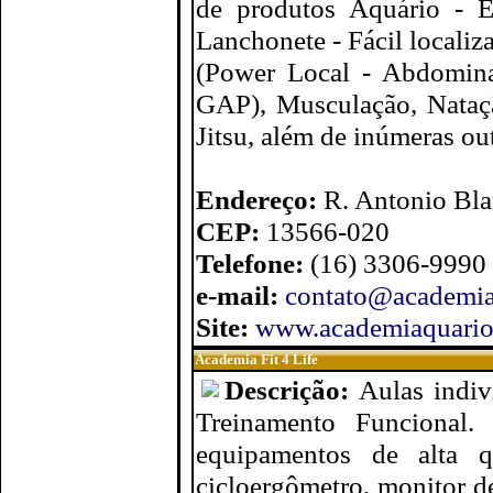
de produtos Aquário - Es
Lanchonete - Fácil localiz
(Power Local - Abdomina
GAP), Musculação, Natação
Jitsu, além de inúmeras ou
Endereço:
R. Antonio Bla
CEP:
13566-020
Telefone:
(16) 3306-9990
e-mail:
contato@academia
Site:
www.academiaquario
Academia Fit 4 Life
Descrição:
Aulas indiv
Treinamento Funcional.
equipamentos de alta qu
cicloergômetro, monitor de