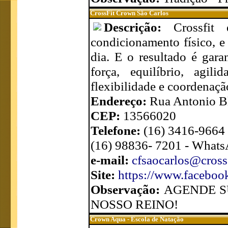
CrossFit Crown São Carlos
Descrição:
Crossfi
condicionamento físico, e 
dia. E o resultado é gar
força, equilíbrio, agilid
flexibilidade e coordenaçã
Endereço:
Rua Antonio Bl
CEP:
13566020
Telefone:
(16) 3416-9664
(16) 98836- 7201 - What
e-mail:
cfsaocarlos@cross
Site:
https://www.facebook
Observação:
AGENDE S
NOSSO REINO!
Crown Aqua - Escola de Natação