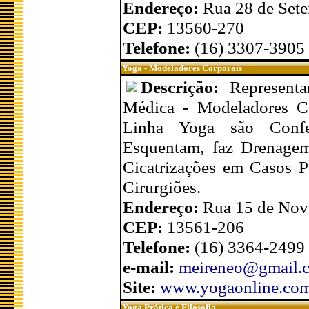
Endereço:
Rua 28 de Sete
CEP:
13560-270
Telefone:
(16) 3307-3905
Yoga - Modeladores Corporais
Descrição:
Represent
Médica - Modeladores Co
Linha Yoga são Confec
Esquentam, faz Drenagem 
Cicatrizações em Casos Pó
Cirurgiões.
Endereço:
Rua 15 de Nove
CEP:
13561-206
Telefone:
(16) 3364-2499
e-mail:
meireneo@gmail.
Site:
www.yogaonline.com
Yoga Prática e Filosofia