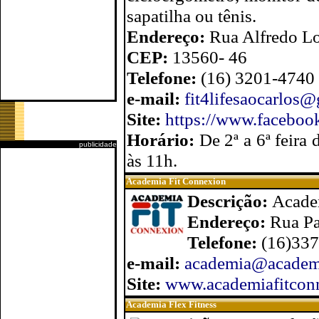
sapatilha ou tênis.
Endereço:
Rua Alfredo L
CEP:
13560- 46
Telefone:
(16) 3201-4740
e-mail:
fit4lifesaocarlos
Site:
https://www.faceboo
Horário:
De 2ª a 6ª feira
publicidade
às 11h.
Academia Fit Connexion
Descrição:
Acade
Endereço:
Rua Pa
Telefone:
(16)337
e-mail:
academia@academi
Site:
www.academiafitcon
Academia Flex Fitness