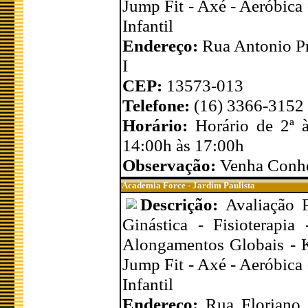
Jump Fit - Axé - Aeróbica
Infantil
Endereço:
Rua Antonio Pra
I
CEP:
13573-013
Telefone:
(16) 3366-3152
Horário:
Horário de 2ª 
14:00h às 17:00h
Observação:
Venha Conhe
Academia Force - Jardim Paulista
Descrição:
Avaliação 
Ginástica - Fisioterapi
Alongamentos Globais - Ka
Jump Fit - Axé - Aeróbica
Infantil
Endereço:
Rua Floriano 