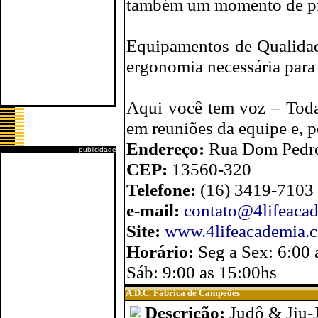
também um momento de p
Equipamentos de Qualidad
ergonomia necessária para 
Aqui você tem voz – Todas
em reuniões da equipe e, p
Endereço:
Rua Dom Pedro 
publicidade
CEP:
13560-320
Telefone:
(16) 3419-7103
e-mail:
contato@4lifeaca
Site:
www.4lifeacademia.
Horário:
Seg a Sex: 6:00 
Sáb: 9:00 as 15:00hs
A.D.C. Fábrica de Campeões
Descrição:
Judô & Jiu-J