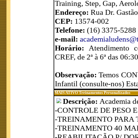
Training, Step, Gap, Aerol
Endereço:
Rua Dr. Gastão
CEP:
13574-002
Telefone:
(16) 3375-5288
e-mail:
academialudens@t
Horário:
Atendimento
CREF, de 2ª à 6ª das 06:3
Observação:
Temos CONV
Infantil (consulte-nos) Es
MAIS ATIVO Treinamentos Personalizados
Descrição:
Academia de
-CONTROLE DE PESO 
-TREINAMENTO PARA 
-TREINAMENTO 40 MA
-REABILITAÇÃO P/ DORES