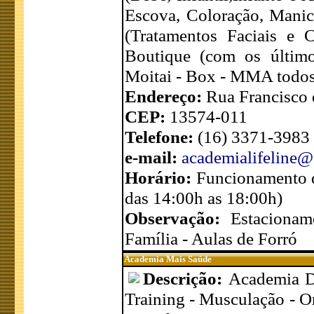
Escova, Coloração, Manic
(Tratamentos Faciais e 
Boutique (com os último
Moitai - Box - MMA todos
Endereço:
Rua Francisco 
CEP:
13574-011
Telefone:
(16) 3371-3983
e-mail:
academialifeline
Horário:
Funcionamento d
das 14:00h as 18:00h)
Observação:
Estacionam
Família - Aulas de Forró
Academia Mais Saúde
Descrição:
Academia De
Training - Musculação - Or