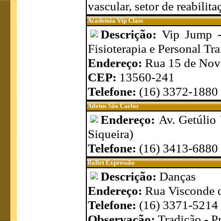
vascular, setor de reabilit
Academia Vip Class
Descrição:
Vip Jump -
Fisioterapia e Personal Tra
Endereço:
Rua 15 de Nov
CEP:
13560-241
Telefone:
(16) 3372-1880
Atletus São Carlos
Endereço:
Av. Getúlio
Siqueira)
Telefone:
(16) 3413-6880
Ballet Expressão
Descrição:
Danças
Endereço:
Rua Visconde 
Telefone:
(16) 3371-5214
Observação:
Tradição - P