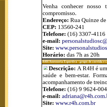
Venha conhecer nosso t
compromisso.
Endereço:
Rua Quinze de
CEP:
13560-241
Telefone:
(16) 3307-4116
e-mail:
personalstudiosc@
Site:
www.personalstudios
Horário:
das 7h as 20h
R4H Assessoria Esportiva - grupo de corrida e
Descrição:
A R4H é uma 
saúde e bem-estar. Form
acompanhamento de treinos 
Telefone:
(16) 9 9624-00
e-mail:
adriana@r4h.com.
Site:
www.r4h.com.br