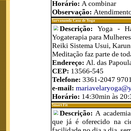
Horário:
A combinar
Observação:
Atendimento 
Sarvananda Casa de Yoga
Descrição:
Yoga - Ha
Yogaterapia para Mulheres 
Reiki Sistema Usui, Karuna
Meditação faz parte de tod
Endereço:
Al. das Papoul
CEP:
13566-545
Telefone:
3361-2047 970
e-mail:
mariavelaryoga@y
Horário:
14:30min às 20:
Smart Fit
Descrição:
A academia
que já é oferecido na ci
facilidade no dia a dia, s