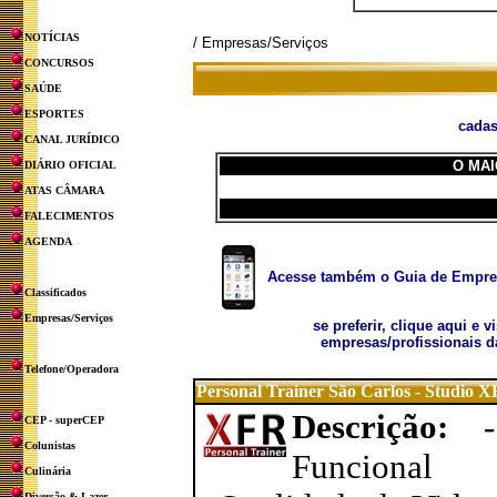
NOTÍCIAS
/ Empresas/Serviços
CONCURSOS
SAÚDE
ESPORTES
cadas
CANAL JURÍDICO
O MAI
DIÁRIO OFICIAL
ATAS CÂMARA
FALECIMENTOS
AGENDA
Acesse também o Guia de Empresa
Classificados
Empresas/Serviços
se preferir, clique aqui e v
empresas/profissionais d
Telefone/Operadora
Personal Trainer São Carlos - Studio 
Descrição:
CEP - superCEP
Colunistas
Funcional
Culinária
Diversão & Lazer