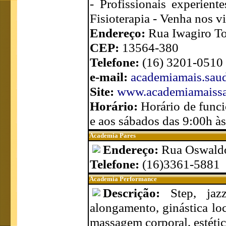
- Profissionais experien
Fisioterapia - Venha no
Endereço:
Rua Iwagiro To
CEP:
13564-380
Telefone:
(16) 3201-0510
e-mail:
academiamais.sa
Site:
www.academiamaissa
Horário:
Horário de funci
e aos sábados das 9:00h à
Academia Pares
Endereço:
Rua Oswaldo
Telefone:
(16)3361-5881
Academia Performance
Descrição:
Step, jaz
alongamento, ginástica loca
massagem corporal, estétic