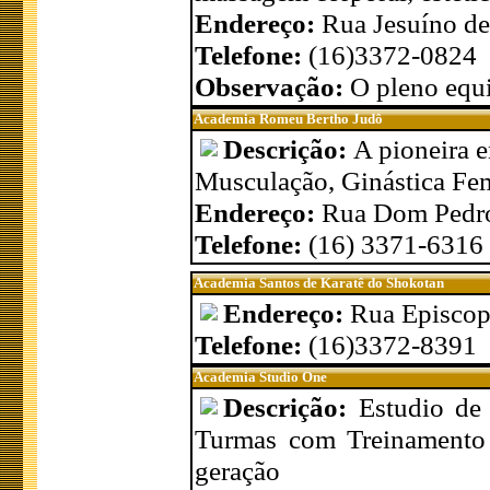
Endereço:
Rua Jesuíno de
Telefone:
(16)3372-0824
Observação:
O pleno equi
Academia Romeu Bertho Judô
Descrição:
A pioneira e
Musculação, Ginástica Fe
Endereço:
Rua Dom Pedro
Telefone:
(16) 3371-6316
Academia Santos de Karatê do Shokotan
Endereço:
Rua Episcop
Telefone:
(16)3372-8391
Academia Studio One
Descrição:
Estudio de 
Turmas com Treinamento I
geração