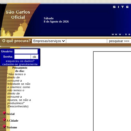
Sábado
8 de Agosto de 2026
O quê procura?
Usuário:
Senha:
esqueceu os dados?
cadastre-se gratuitamente
Pensamento
do dia:
"
Não temos o
direito de
consumir a
felicidade se não
a criarmos: como
não temos o
direito de
consumir a
riqueza, se não a
produzimos!
"
(Desconhecido)
Inicial
A Cidade
Turismo