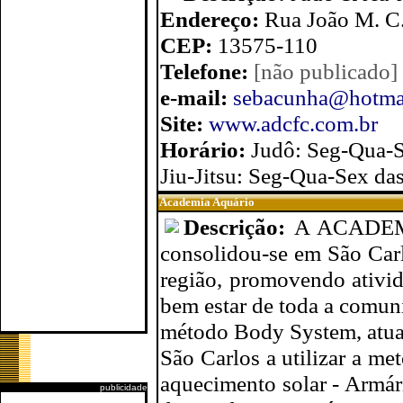
Endereço:
Rua João M. C.
CEP:
13575-110
Telefone:
[não publicado]
e-mail:
sebacunha@hotma
Site:
www.adcfc.com.br
Horário:
Judô: Seg-Qua-S
Jiu-Jitsu: Seg-Qua-Sex da
Academia Aquário
Descrição:
A ACADEMI
consolidou-se em São Car
região, promovendo ativida
bem estar de toda a comun
método Body System, atual
São Carlos a utilizar a m
aquecimento solar - Armári
publicidade