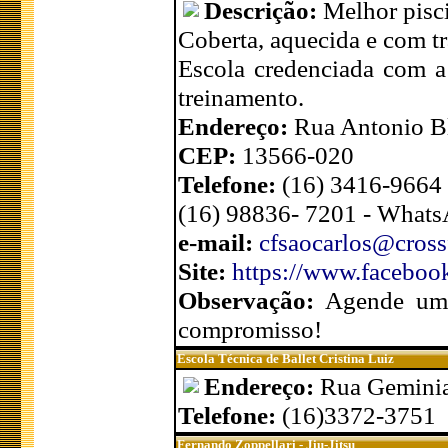
Descrição:
Melhor pisc
Coberta, aquecida e com t
Escola credenciada com 
treinamento.
Endereço:
Rua Antonio Bl
CEP:
13566-020
Telefone:
(16) 3416-9664
(16) 98836- 7201 - What
e-mail:
cfsaocarlos@cross
Site:
https://www.faceboo
Observação:
Agende uma
compromisso!
Escola Técnica de Ballet Cristina Luiz
Endereço:
Rua Geminia
Telefone:
(16)3372-3751
Fernando Zoppellari - Jiu-Jitsu