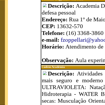
Descrição:
Academia Des
defesa pessoal
Endereço:
Rua 1º de Maio
CEP:
13632-570
Telefone:
(16) 3368-3860
e-mail:
fzoppellari@yaho
Horário:
Atendimento de 2
Observação:
Aula experim
Ludens Academia
Descrição:
Atividades
mais seguro e moderno
ULTRAVIOLETA: Natação (
Hidroterapia - WATER BI
secas: Musculação Orienta