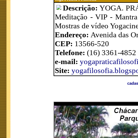
Descrição:
YOGA. PRÁT
Meditação - VIP - Mantra
Mostras de vídeo Yogacin
Endereço:
Avenida das Or
CEP:
13566-520
Telefone:
(16) 3361-4852
e-mail:
yogapraticafiloso
Site:
yogafilosofia.blogsp
cadas