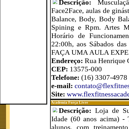
Descrição:
Musculaç
Face2Face, aulas de giná
Balance, Body, Body Bal
Spining e Rpm. Artes Ma
Horário de Funcionamen
22:00h, aos Sábados das 
FAÇA UMA AULA EXP
Endereço:
Rua Henrique G
CEP:
13575-000
Telefone:
(16) 3307-4978
e-mail:
contato@flexfitne
Site:
www.flexfitnessacad
Academia Força Livre
Descrição:
Loja de Su
Idade (60 anos acima) - 
alunos, com treinamento