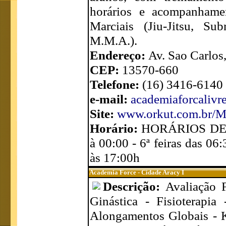
horários e acompanhamen
Marciais (Jiu-Jitsu, S
M.M.A.).
Endereço:
Av. Sao Carlos
CEP:
13570-660
Telefone:
(16) 3416-6140
e-mail:
academiaforcaliv
Site:
www.orkut.com.br/
Horário:
HORÁRIOS DE F
à 00:00 - 6ª feiras das 0
às 17:00h
Academia Force - Cidade Aracy I
Descrição:
Avaliação 
Ginástica - Fisioterapi
Alongamentos Globais - Ka