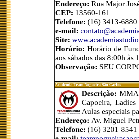
Endereço:
Rua Major José
CEP:
13560-161
Telefone:
(16) 3413-6880
e-mail:
contato@academia
Site:
www.academiastudio
Horário:
Horário de Func
aos sábados das 8:00h às 
Observação:
SEU CORPO
Academia Team Nogueira São Carlos
Descrição:
MMA, 
Capoeira, Ladies
Aulas especiais pa
Endereço:
Av. Miguel Pet
Telefone:
(16) 3201-8541
e-mail:
teamnogueirasaoc