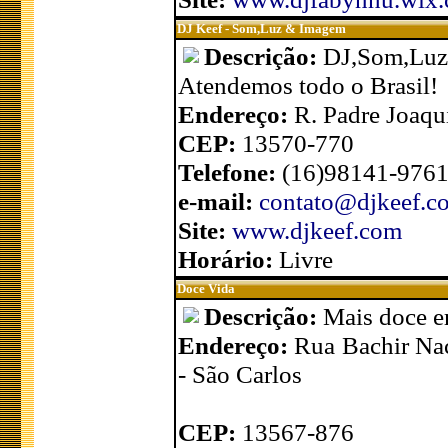
DJ Keef - Som,Luz & Imagem
Descrição:
DJ,Som,Luz
Atendemos todo o Brasil!
Endereço:
R. Padre Joaqu
CEP:
13570-770
Telefone:
(16)98141-976
e-mail:
contato@djkeef.c
Site:
www.djkeef.com
Horário:
Livre
Doce Vida
Descrição:
Mais doce e
Endereço:
Rua Bachir Nac
- São Carlos
CEP:
13567-876