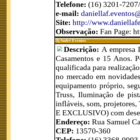
Telefone:
(16) 3201-7207
e-mail:
daniellaf.evento
Site:
http://www.daniellaf
Observação:
Fan Page: h
Dj André Eventos
Descrição:
A empresa 
Casamentos e 15 Anos. Pos
qualificada para realizaçã
no mercado em novidades
equipamento próprio, segu
Truss, Iluminação de pist
infláveis, som, projetores
E EXCLUSIVO) com desenh
Endereço:
Rua Samuel Car
CEP:
13570-360
Telefone:
(16) 3368-9993