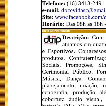
Telefone:
(16) 3413-2491 
e-mail:
docevidasc@gmai
Site:
www.facebook.com/d
Horário:
Das 08h as 18h 
Dtrip Entretenimento
Descrição:
Com c
atuamos em quatro
e Esportivos. Congressos
produtos, Confraterniza
Sociais, Promoções, Sim
Cerimonial Público, For
Música, Dança. Contam
planejamento, criação, m
cenografia, produção a
cobertura áudio visual, 
buffet`s, DJ`s, VJ`s, entr