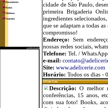
Pensamentos
cidade de São Paulo, des
Piadas
primeira Brigaderia Onl
Telefones
ingredientes selecionados,
Torpedos
que se adaptam a todas as
compromisso!
Endereço:
Sem endereço
nossas redes sociais, what
publicidade
Telefone:
Tel. / WhatsApp
e-mail:
contato@adeliceri
Site:
www.adelicerie.com
Horário:
Todos os dias - 
A Foto Luz
Descrição:
O melhor r
conferências, 15 anos, et
com sua foto! Books, aco