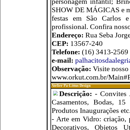
personagem infantil; Brin
SHOW DE MÁGICAS e muit
festas em São Carlos e
profissional. Confira noss
Endereço:
Rua Seba Jorge
CEP:
13567-240
Telefone:
(16) 3413-2569
e-mail:
palhacitosdaaleg
Observação:
Visite nosso
www.orkut.com.br/Main#
Atelier Pa-Littus Design
Descrição:
- Convites 
Casamentos, Bodas, 15 
Produtos Inaugurações etc
- Arte em Vidro: criação,
Decorativos, Objetos Ut