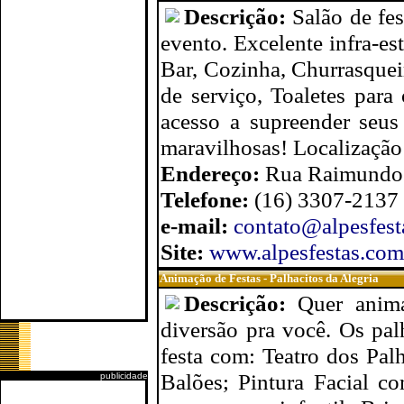
Descrição:
Salão de fe
evento. Excelente infra-e
Bar, Cozinha, Churrasquei
de serviço, Toaletes para
acesso a supreender seus
maravilhosas! Localização
Endereço:
Rua Raimundo C
Telefone:
(16) 3307-2137
e-mail:
contato@alpesfest
Site:
www.alpesfestas.com
Animação de Festas - Palhacitos da Alegria
Descrição:
Quer anima
diversão pra você. Os pal
festa com: Teatro dos Pal
Balões; Pintura Facial co
publicidade