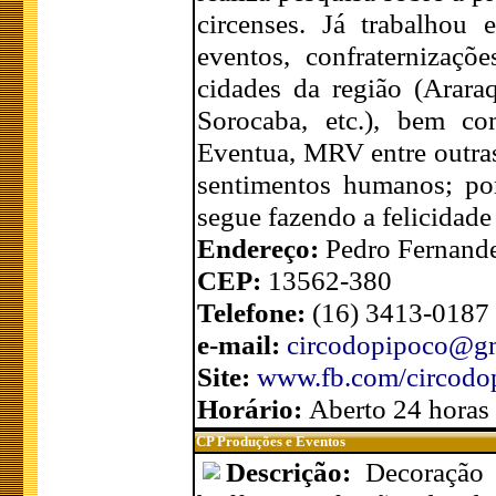
circenses. Já trabalhou 
eventos, confraternizaçõ
cidades da região (Araraq
Sorocaba, etc.), bem 
Eventua, MRV entre outras.
sentimentos humanos; po
segue fazendo a felicidade 
Endereço:
Pedro Fernande
CEP:
13562-380
Telefone:
(16) 3413-0187
e-mail:
circodopipoco@g
Site:
www.fb.com/circodo
Horário:
Aberto 24 horas
CP Produções e Eventos
Descrição:
Decoração 