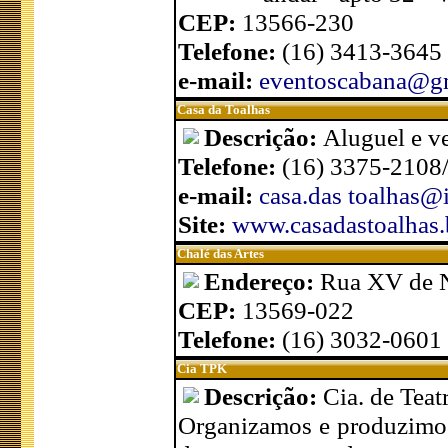
CEP:
13566-230
Telefone:
(16) 3413-3645
e-mail:
eventoscabana@g
Casa da Toalhas
Descrição:
Aluguel e ve
Telefone:
(16) 3375-2108
e-mail:
casa.das toalhas@
Site:
www.casadastoalhas.
Chalé das Artes
Endereço:
Rua XV de 
CEP:
13569-022
Telefone:
(16) 3032-0601
Cia TPK
Descrição:
Cia. de Teat
Organizamos e produzimos a