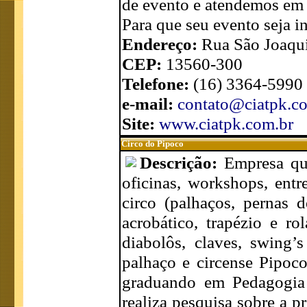
de evento e atendemos em t
Para que seu evento seja i
Endereço:
Rua São Joaqui
CEP:
13560-300
Telefone:
(16) 3364-5990
e-mail:
contato@ciatpk.c
Site:
www.ciatpk.com.br
Circo do Pipoco
Descrição:
Empresa que
oficinas, workshops, entr
circo (palhaços, pernas 
acrobático, trapézio e ro
diabolôs, claves, swing’s
palhaço e circense Pipoco
graduando em Pedagogia 
realiza pesquisa sobre a pr