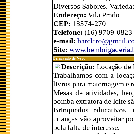
Diversos Sabores. Variedad
Endereço:
Vila Prado
CEP:
13574-270
Telefone:
(16) 9709-0823
e-mail:
barclaro@gmail.c
Site:
www.bembrigaderia.
Brincando de Novo
Descrição:
Locação de 
Trabalhamos com a locaçã
livros para maternagem e r
Mesas de atividades, berç
bomba extratora de leite s
Brinquedos educativos, m
crianças vão aproveitar po
pela falta de interesse.