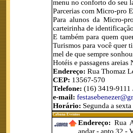
menu no conforto do seu la
Parcerias com Micro-pro Es
Para alunos da Micro-pr
carteirinha de identificaçã
E também para quem quer 
Turismos para você quer ti
mel de que sempre sonhou 
Hotéis e passagens areias 
Endereço:
Rua Thomaz Lof
CEP:
13567-570
Telefone:
(16) 3419-9111
e-mail:
festasebenezer@g
Horário:
Segunda a sexta
Cabana Eventos
Endereço:
Rua A
andar - apto 32 - 