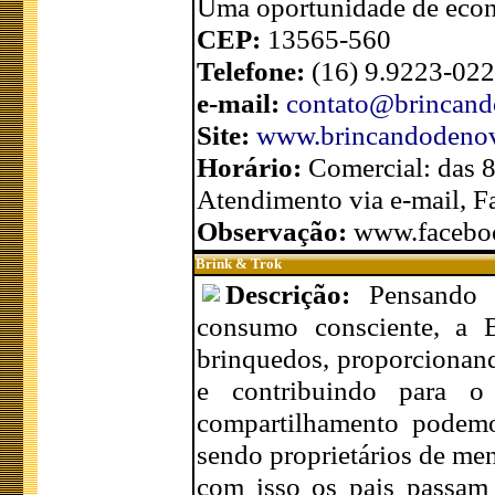
Uma oportunidade de econo
CEP:
13565-560
Telefone:
(16) 9.9223-02
e-mail:
contato@brincand
Site:
www.brincandodenov
Horário:
Comercial: das 
Atendimento via e-mail, 
Observação:
www.facebo
Brink & Trok
Descrição:
Pensando 
consumo consciente, a 
brinquedos, proporcionan
e contribuindo para o
compartilhamento podemos
sendo proprietários de me
com isso os pais passam 