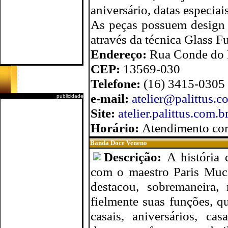
aniversário, datas especiais
As peças possuem design 
através da técnica Glass F
Endereço:
Rua Conde do P
CEP:
13569-030
Telefone:
(16) 3415-0305
e-mail:
atelier@palittus.c
publicidade
Site:
atelier.palittus.com.b
Horário:
Atendimento co
Banda Doce Veneno
Descrição:
A históri
com o maestro Paris Mu
destacou, sobremaneira
fielmente suas funções, q
casais, aniversários, cas