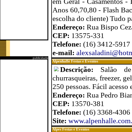
em Geral - Casamentos - D
Anos 60,70,80 - Flash Bac
escolha do cliente) Tudo p
Endereço:
Rua Bispo Ceza
CEP:
13575-331
Telefone:
(16) 3412-5917
e-mail:
alexsaladini@hotm
publicidade
Alpenhalle Festas e Eventos
Descrição:
Salão de
churrasqueiras, freezer, ge
250 pessoas. Fácil acesso
Endereço:
Rua Pedro Bian
CEP:
13570-381
Telefone:
(16) 3368-4306
Site:
www.alpenhalle.com.
Alpes Festas e Eventos