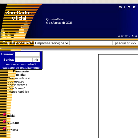
Quinta-Feira
6 de Agosto de 2026
O quê procura?
Usuário:
Senha:
esqueceu os dados?
cadastre-se gratuitamente
Pensamento
do dia:
"
Nossa vida é o
que nossos
pensamentos
dela fazem.
"
(Marco Aurélio)
Inicial
A Cidade
Turismo