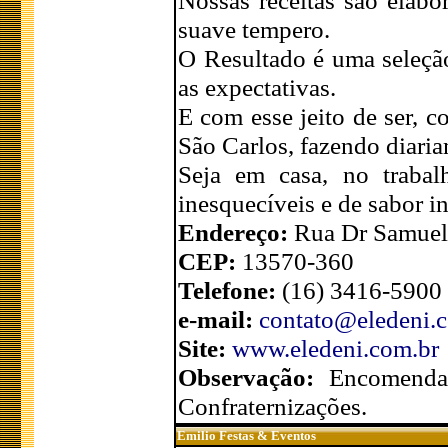
Nossas receitas são elabo
suave tempero.
O Resultado é uma seleçã
as expectativas.
E com esse jeito de ser, 
São Carlos, fazendo diaria
Seja em casa, no trabal
inesquecíveis e de sabor i
Endereço:
Rua Dr Samuel 
CEP:
13570-360
Telefone:
(16) 3416-5900
e-mail:
contato@eledeni.
Site:
www.eledeni.com.br
Observação:
Encomendas
Confraternizações.
Emilio Festas & Eventos