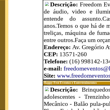
Descrição:
Freedom Ev
de áudio, video e ilum
entende do assunto.Cas
anos.Temos o que há de me
treliças, máquina de fuma
entre outros.Faça um orç
Endereço:
Av. Gregório A
CEP:
13571-260
Telefone:
(16) 998142-134
e-mail:
freedomeventos@l
Site:
www.freedomeventos
Happy Fest Eventos e Entretenimentos
Descrição:
Brinquedos
adolescentes - Trenzinh
Mecânico - Balão pula-pul