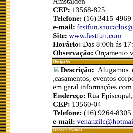
Amstalden
CEP:
13568-825
Telefone:
(16) 3415-4969 
e-mail:
festfun.saocarlos
Site:
www.festfun.com
Horário:
Das 8:00h ás 17
Observação:
Orçamento v
Floripa 66
Descrição:
Alugamos e
,casamentos, eventos corpo
em geral informações com
Endereço:
Rua Episcopal,
CEP:
13560-04
Telefone:
(16) 9264-8305
e-mail:
venanzilc@hotmai
Freedom Eventos