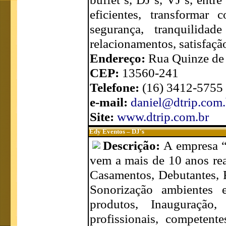
eficientes, transformar c
segurança, tranquilida
relacionamentos, satisfaçã
Endereço:
Rua Quinze de 
CEP:
13560-241
Telefone:
(16) 3412-5755 
e-mail:
daniel@dtrip.com.
Site:
www.dtrip.com.br
Edy Eventos – DJ's
Descrição:
A empresa 
vem a mais de 10 anos rea
Casamentos, Debutantes, F
Sonorização ambientes e
produtos, Inauguração
profissionais, competen