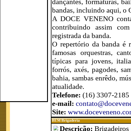
dançantes, formaturas, ba
bandas, incluindo aqui,
A DOCE VENENO conta co
contribuindo assim com
registrada da banda.
O repertório da banda é r
famosas orquestras, cant
típicas para jovens, ital
forrós, axés, pagodes, sam
bahia, sambas enrêdo, músi
atualidade.
Telefone:
(16) 3307-2185
e-mail:
contato@doceven
Site:
www.doceveneno.c
BEM Brigaderia
Descrição:
Brigadeiros 