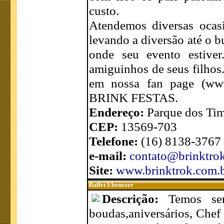
custo.
Atendemos diversas ocasi
levando a diversão até o bu
onde seu evento estiver
amiguinhos de seus filhos
em nossa fan page (www
BRINK FESTAS.
Endereço:
Parque dos Tim
CEP:
13569-703
Telefone:
(16) 8138-3767
e-mail:
contato@brinktro
Site:
www.brinktrok.com.
Buffet Ebenezer
Descrição:
Temos ser
boudas,aniversários, Chef 