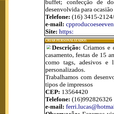
buffet; confecção de do
desenvolvida para ocasião
Telefone:
(16) 3415-2124
e-mail:
cpproducoeseeven
Site:
https:
CRIAR PERSONALIZADOS
Descrição:
Criamos e d
casamento, festas de 15 an
como tags, adesivos e l
personalizados.
Trabalhamos com desenvol
tipos de impressos
CEP:
13564420
Telefone:
(16)992826326
e-mail:
ferri.lucas@hotma
Observação:
Fazemos vis