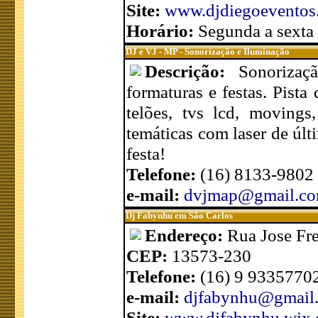
Site:
www.djdiegoeventos
Horário:
Segunda a sexta
DJ e VJ - MP - Sonorização e Iluminação
Descrição:
Sonorizaç
formaturas e festas. Pista
telões, tvs lcd, movings,
temáticas com laser de úl
festa!
Telefone:
(16) 8133-9802
e-mail:
dvjmap@gmail.c
Dj Fabynhu em São Carlos
Endereço:
Rua Jose Fre
CEP:
13573-230
Telefone:
(16) 9 9335770
e-mail:
djfabynhu@gmail
Site:
www.djfabynhu.wix.