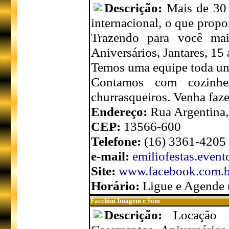
Descrição:
Mais de 30 
internacional, o que prop
Trazendo para você mai
Aniversários, Jantares, 1
Temos uma equipe toda uni
Contamos com cozinheir
churrasqueiros. Venha faz
Endereço:
Rua Argentina,
CEP:
13566-600
Telefone:
(16) 3361-4205
e-mail:
emiliofestas.even
Site:
www.facebook.com.br
Horário:
Ligue e Agende 
Facchini Imagem e Som
Descrição:
Locação 