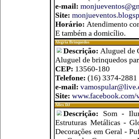
e-mail:
monjueventos@gm
Site:
monjueventos.blogs
Horário:
Atendimento co
E também a domicílio.
Alegria Brinquedos
Descrição:
Aluguel de C
Aluguel de brinquedos para
CEP:
13560-180
Telefone:
(16) 3374-2881
e-mail:
vamospular@live
Site:
www.facebook.com/
Allex DJ
Descrição:
Som - Ilu
Estruturas Metálicas - G
Decorações em Geral - Puff