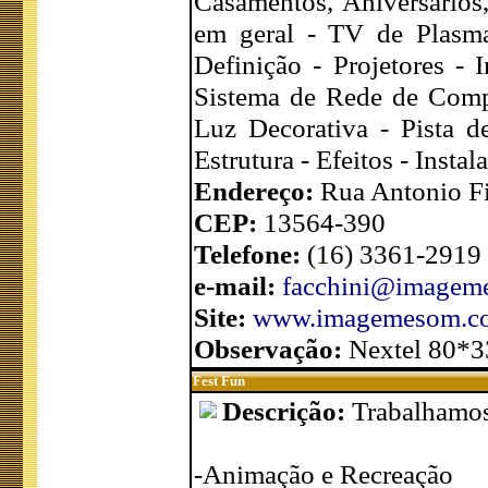
Casamentos, Aniversários,
em geral - TV de Plasma
Definição - Projetores - 
Sistema de Rede de Comp
Luz Decorativa - Pista d
Estrutura - Efeitos - Insta
Endereço:
Rua Antonio Fi
CEP:
13564-390
Telefone:
(16) 3361-2919
e-mail:
facchini@imagem
Site:
www.imagemesom.c
Observação:
Nextel 80*
Fest Fun
Descrição:
Trabalhamos 
-Animação e Recreação