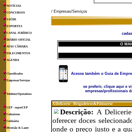
NOTÍCIAS
/ Empresas/Serviços
CONCURSOS
SAÚDE
ESPORTES
CANAL JURÍDICO
cadas
DIÁRIO OFICIAL
O MAI
ATAS CÂMARA
FALECIMENTOS
AGENDA
Acesse também o Guia de Empresa
Classificados
Empresas/Serviços
se preferir, clique aqui e v
empresas/profissionais d
Telefone/Operadora
A Delicerie - Brigadeiros&Pâtisserie
CEP - superCEP
Descrição:
A Deliceri
Colunistas
oferecer doces seleciona
Culinária
onde o preço justo e a qu
Diversão & Lazer