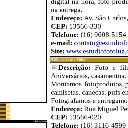
digital na hora, foto-prod
na entrega.
Endereço:
Av. São Carlos
CEP:
13566-330
Telefone:
(16) 9608-5154
e-mail:
contato@estudiofo
Site:
www.estudiofotoluz.
Á Monju Foto e Vídeo
Descrição:
Foto e fil
Aniversários, casamentos, 
Montamos fotoprodutos pe
camisetas, canecas, pufs en
Fotografamos e entregamos
Endereço:
Rua Miguel Pet
CEP:
13566-020
publicidade
Telefone:
(16) 3116-4599 