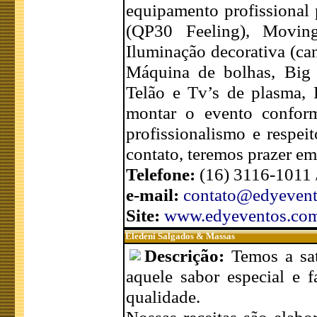
equipamento profissional 
(QP30 Feeling), Movin
Iluminação decorativa (can
Máquina de bolhas, Big es
Telão e Tv’s de plasma, 
montar o evento conform
profissionalismo e respe
contato, teremos prazer em
Telefone:
(16) 3116-1011
e-mail:
contato@edyeven
Site:
www.edyeventos.co
Eledeni Salgados & Massas
Descrição:
Temos a sat
aquele sabor especial e 
qualidade.