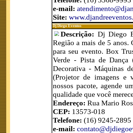
e-mail:
atendimento@djan
Site:
www.djandreeventos
Dj Diego Eventos
Descrição:
Dj Diego E
Região a mais de 5 anos.
para seu evento. Box Trus
Verde - Pista de Dança 
Decorativa - Máquinas d
(Projetor de imagens e v
nossos pacote, agende um
qualidade que você merec
Endereço:
Rua Mario Ross
CEP:
13573-018
Telefone:
(16) 9245-2895
e-mail:
contato@djdiegoe