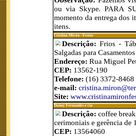
ou via Skype. PARA S
momento da entrega dos it
itens.
Cristina Miron - Festas
Descrição:
Frios - Tá
Salgadas para Casamentos 
Endereço:
Rua Miguel Pet
CEP:
13562-190
Telefone:
(16) 3372-8468 
e-mail:
cristina.miron@te
Site:
www.cristinamironfe
Danny Fernandes e cia
Descrição:
coffee break
cerimoniais e gerência de 
CEP:
13564060