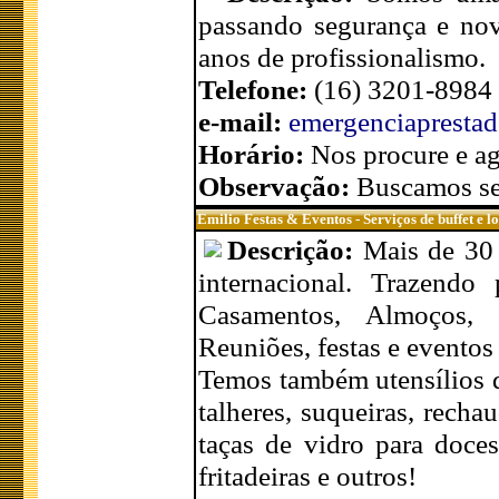
passando segurança e nov
anos de profissionalismo.
Telefone:
(16) 3201-8984
e-mail:
emergenciapresta
Horário:
Nos procure e ag
Observação:
Buscamos sem
Emilio Festas & Eventos - Serviços de buffet e l
Descrição:
Mais de 30 
internacional. Trazendo
Casamentos, Almoços, A
Reuniões, festas e eventos
Temos também utensílios d
talheres, suqueiras, rechau
taças de vidro para doces,
fritadeiras e outros!