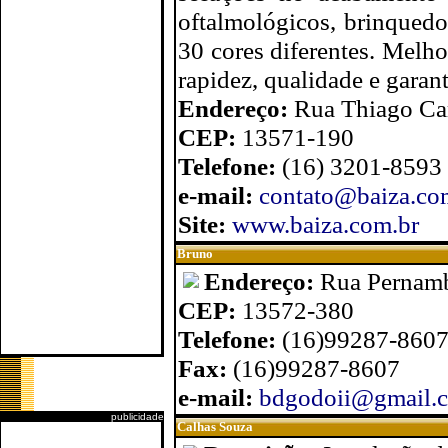
oftalmológicos, brinquedo
30 cores diferentes. Melho
rapidez, qualidade e garan
Endereço:
Rua Thiago Car
CEP:
13571-190
Telefone:
(16) 3201-8593 
e-mail:
contato@baiza.co
Site:
www.baiza.com.br
Bruno
Endereço:
Rua Pernam
CEP:
13572-380
Telefone:
(16)99287-860
Fax:
(16)99287-8607
e-mail:
bdgodoii@gmail.
publicidade
Calhas Souza