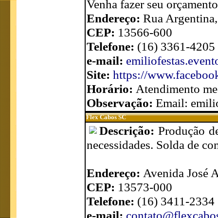
Venha fazer seu orçamento
Endereço:
Rua Argentina,
CEP:
13566-600
Telefone:
(16) 3361-4205 
e-mail:
emiliofestas.even
Site:
https://www.facebook
Horário:
Atendimento med
Observação:
Email: emil
Flex Cabos SC
Descrição:
Produção de
necessidades. Solda de c
Endereço:
Avenida José A
CEP:
13573-000
Telefone:
(16) 3411-2334
e-mail:
contato@flexcabo