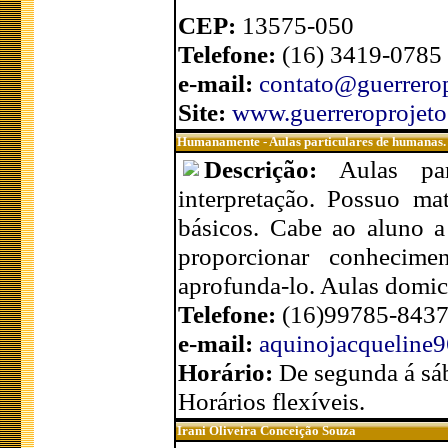
CEP:
13575-050
Telefone:
(16) 3419-0785 
e-mail:
contato@guerrerop
Site:
www.guerreroprojeto
Humanamente - Aulas particulares de humanas.
Descrição:
Aulas par
interpretação. Possuo mat
básicos. Cabe ao aluno a
proporcionar conhecime
aprofunda-lo. Aulas domici
Telefone:
(16)99785-843
e-mail:
aquinojacqueline
Horário:
De segunda á sá
Horários flexíveis.
Irani Oliveira Conceição Souza