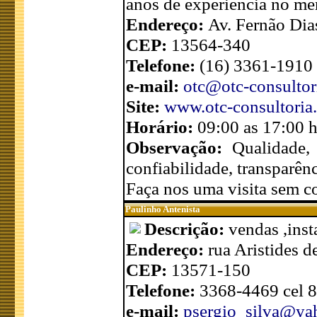
anos de experiência no me
Endereço:
Av. Fernão Dias
CEP:
13564-340
Telefone:
(16) 3361-1910
e-mail:
otc@otc-consultor
Site:
www.otc-consultoria
Horário:
09:00 as 17:00 
Observação:
Qualidade,
confiabilidade, transparênc
Faça nos uma visita sem 
Paulinho Antenista
Descrição:
vendas ,ins
Endereço:
rua Aristides d
CEP:
13571-150
Telefone:
3368-4469 cel 
e-mail:
psergio_silva@ya