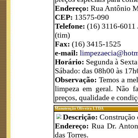
Endereço:
Rua Antônio Ma
CEP:
13575-090
Telefone:
(16) 3116-6011 
(tim)
Fax:
(16) 3415-1525
e-mail:
limpezaecia@hotm
Horário:
Segunda à Sexta
Sábado: das 08h00 às 17h
Observação:
Temos a mel
limpeza em geral. Não f
preços, qualidade e condi
Manutenção Oliveira LTDA
Descrição:
Construção 
Endereço:
Rua Dr. Anton
das Torres.