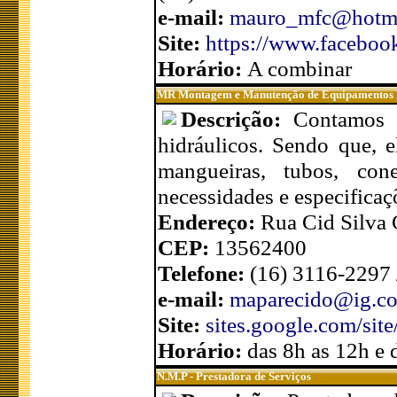
e-mail:
mauro_mfc@hotma
Site:
https://www.faceboo
Horário:
A combinar
MR Montagem e Manutenção de Equipamentos 
Descrição:
Contamos 
hidráulicos. Sendo que, 
mangueiras, tubos, co
necessidades e especificaç
Endereço:
Rua Cid Silva 
CEP:
13562400
Telefone:
(16) 3116-2297
e-mail:
maparecido@ig.co
Site:
sites.google.com/sit
Horário:
das 8h as 12h e 
N.M.P - Prestadora de Serviços