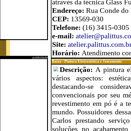
através da técnica Glass F
Endereço:
Rua Conde do P
CEP:
13569-030
Telefone:
(16) 3415-0305
e-mail:
atelier@palittus.c
Site:
atelier.palittus.com.b
Horário:
Atendimento co
publicidade
Baiza - Pintura Eletrostática e Jateamento
Descrição:
A pintura e
vários aspectos: estétic
destacando-se consider
convencionais por seu mé
revestimento em pó é a t
mundo. Possuidores dessa
Carlos prestando serviço
soluções no acabamento 