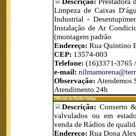
Descrição:
Prestadora d
Limpeza de Caixas D'águ
Industrial - Desentupim
Instalação de Ar Condicio
(montagem padrão
Endereço:
Rua Quintino B
CEP:
13574-003
Telefone:
(16)3371-3765 
e-mail:
nilmamorena@terr
Observação:
Atendemos S
Atendimento 24h
Officina do Rádio Antigo
Descrição:
Conserto &
valvulados ou em estado 
venda de Rádios de qualid
Endereço:
Rua Dona Alexa