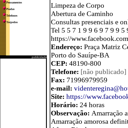
Pensamentos
Limpeza de Corpo
Piadas
Abertura de Caminho
Telefones
Consultas presenciais e on
Torpedos
Tel 5 5 7 1 9 9 6 9 7 9 9
https://www.facebook.com
Endereço:
Praça Matriz C
Porto do Sauípe-BA
publicidade
CEP:
48190-800
Telefone:
[não publicado]
Fax:
71996979959
e-mail:
videnteregina@ho
Site:
https://www.faceboo
Horário:
24 horas
Observação:
Amarração am
Amarração amorosa defini