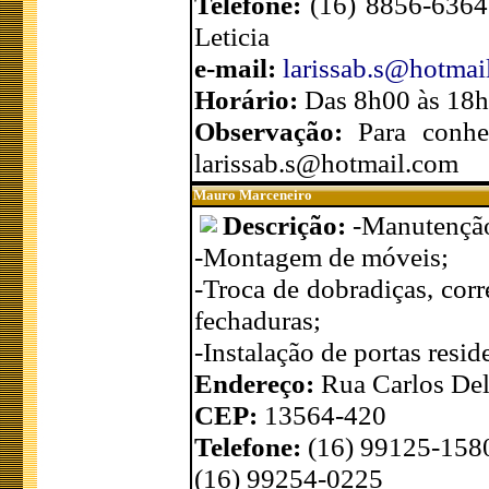
Telefone:
(16) 8856-6364
Leticia
e-mail:
larissab.s@hotmai
Horário:
Das 8h00 às 18
Observação:
Para conhe
larissab.s@hotmail.com
Mauro Marceneiro
Descrição:
-Manutenção
-Montagem de móveis;
-Troca de dobradiças, corre
fechaduras;
-Instalação de portas resid
Endereço:
Rua Carlos De
CEP:
13564-420
Telefone:
(16) 99125-158
(16) 99254-0225