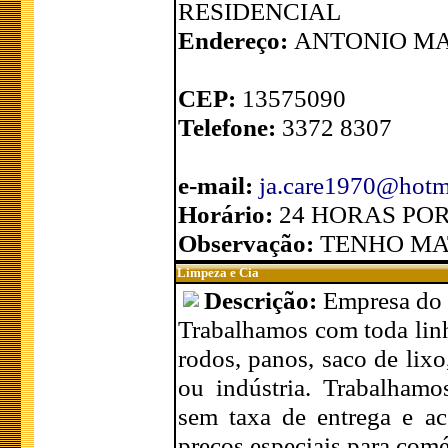
RESIDENCIAL
Endereço:
ANTONIO MA
CEP:
13575090
Telefone:
3372 8307
e-mail:
ja.care1970@hotm
Horário:
24 HORAS POR
Observação:
TENHO MA
Limpeza e Cia
Descrição:
Empresa do 
Trabalhamos com toda linh
rodos, panos, saco de lixo
ou indústria. Trabalhamo
sem taxa de entrega e 
preços especiais para comér