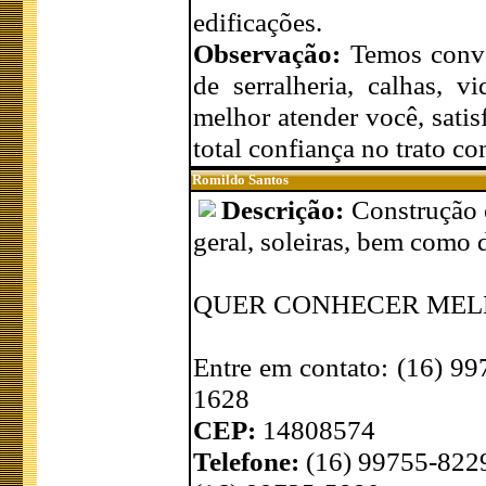
edificações.
Observação:
Temos conve
de serralheria, calhas, 
melhor atender você, satis
total confiança no trato co
Romildo Santos
Descrição:
Construção 
geral, soleiras, bem como 
QUER CONHECER MELH
Entre em contato: (16) 9
1628
CEP:
14808574
Telefone:
(16) 99755-822