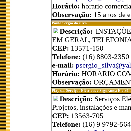
Horário:
horario comercia
Observação:
15 anos de e
Paulo Sergio da silva
Descrição:
INSTAÇÕ
EM GERAL, TELEFONIA
CEP:
13571-150
Telefone:
(16) 8803-2350
e-mail:
psergio_silva@ya
Horário:
HORARIO CO
Observação:
ORÇAMENT
Play s.e. Serviços Elétricos e Segurança Eletrôn
Descrição:
Serviços Elé
Projetos, instalações e ma
CEP:
13563-705
Telefone:
(16) 9 9792-564