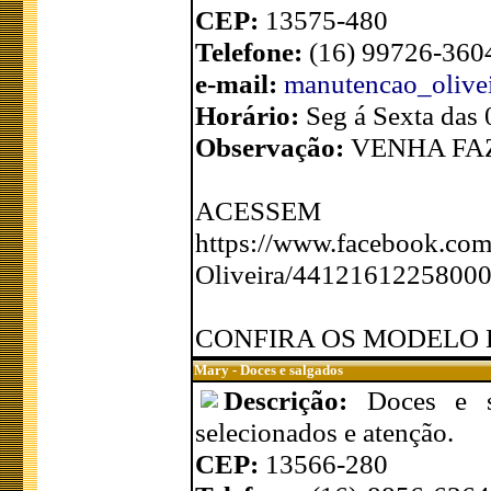
CEP:
13575-480
Telefone:
(16) 99726-360
e-mail:
manutencao_olive
Horário:
Seg á Sexta das
Observação:
VENHA FA
ACESSEM
https://www.facebook.
Oliveira/4412161225800
CONFIRA OS MODELO D
Mary - Doces e salgados
Descrição:
Doces e s
selecionados e atenção.
CEP:
13566-280