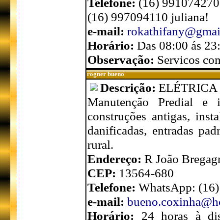
Telefone:
(16) 991074270
(16) 997094110 juliana!
e-mail:
rokathifany@gmai
Horário:
Das 08:00 ás 23
Observação:
Servicos com
rogner bueno
Descrição:
ELÉTRICA
Manutenção Predial e i
construções antigas, inst
danificadas, entradas pa
rural.
Endereço:
R João Bregag
CEP:
13564-680
Telefone:
WhatsApp: (16)
e-mail:
bueno.coxinha@h
Horário:
24 horas à dis