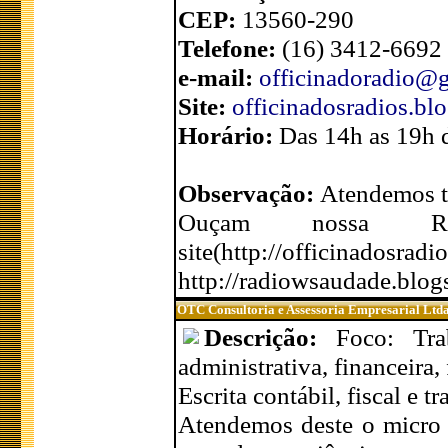
CEP:
13560-290
Telefone:
(16) 3412-6692
e-mail:
officinadoradio@
Site:
officinadosradios.bl
Horário:
Das 14h as 19h 
Observação:
Atendemos t
Ouçam nossa R
site(http://offi
http://radiowsaudade.blo
OTC Consultoria e Assessoria Empresarial Ltd
Descrição:
Foco: Tra
administrativa, financeira, f
Escrita contábil, fiscal e tr
Atendemos deste o micro 