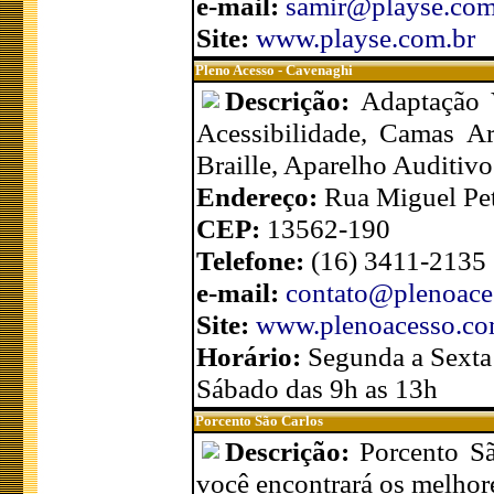
e-mail:
samir@playse.com
Site:
www.playse.com.br
Pleno Acesso - Cavenaghi
Descrição:
Adaptação 
Acessibilidade, Camas Ar
Braille, Aparelho Auditivo
Endereço:
Rua Miguel Pet
CEP:
13562-190
Telefone:
(16) 3411-2135
e-mail:
contato@plenoace
Site:
www.plenoacesso.co
Horário:
Segunda a Sexta
Sábado das 9h as 13h
Porcento São Carlos
Descrição:
Porcento S
você encontrará os melhor