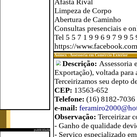
Afasta Rival
Limpeza de Corpo
Abertura de Caminho
Consultas presenciais e on
Tel 5 5 7 1 9 9 6 9 7 9 9
https://www.facebook.com
Asimex - Assessoria em Comércio Exterior
Descrição:
Assessoria 
Exportação), voltada para
Terceirizamos seu depto d
CEP:
13563-652
Telefone:
(16) 8182-7036
e-mail:
feramiro2000@ho
Observação:
Terceirizar
- Ganho de qualidade devi
publicidade
- Serviço especializado em