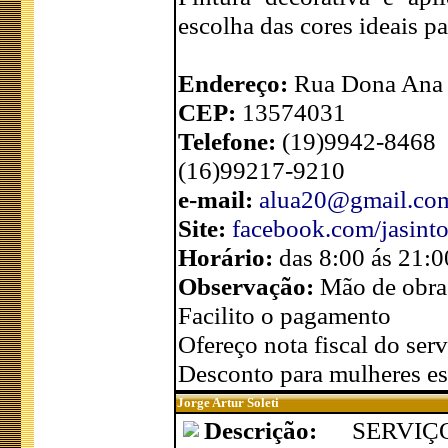
escolha das cores ideais pa
Endereço:
Rua Dona Ana P
CEP:
13574031
Telefone:
(19)9942-8468
(16)99217-9210
e-mail:
alua20@gmail.co
Site:
facebook.com/jasint
Horário:
das 8:00 ás 21:0
Observação:
Mão de obra
Facilito o pagamento
Ofereço nota fiscal do serv
Desconto para mulheres es
Jorge Artur Soleti
Descrição:
SERVI