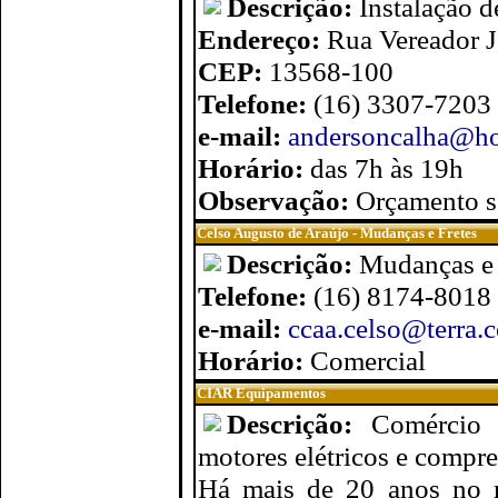
Descrição:
Instalação d
Endereço:
Rua Vereador J
CEP:
13568-100
Telefone:
(16) 3307-7203
e-mail:
andersoncalha@ho
Horário:
das 7h às 19h
Observação:
Orçamento 
Celso Augusto de Araújo - Mudanças e Fretes
Descrição:
Mudanças e f
Telefone:
(16) 8174-8018
e-mail:
ccaa.celso@terra.
Horário:
Comercial
CIAR Equipamentos
Descrição:
Comércio e
motores elétricos e compre
Há mais de 20 anos no m