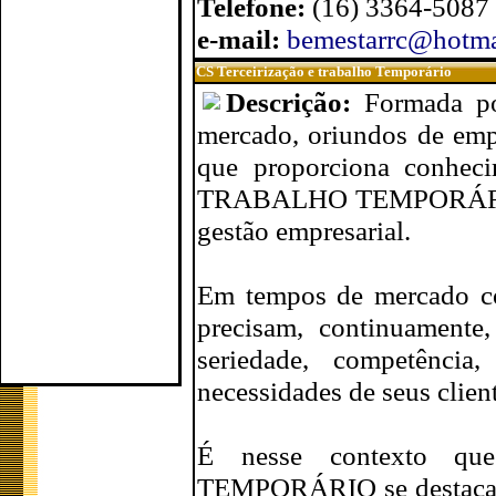
Telefone:
(16) 3364-5087
e-mail:
bemestarrc@hotma
CS Terceirização e trabalho Temporário
Descrição:
Formada po
mercado, oriundos de emp
que proporciona conhe
TRABALHO TEMPORÁRIO d
gestão empresarial.
Em tempos de mercado com
precisam, continuamente,
seriedade, competência,
necessidades de seus client
É nesse contexto 
TEMPORÁRIO se destaca co