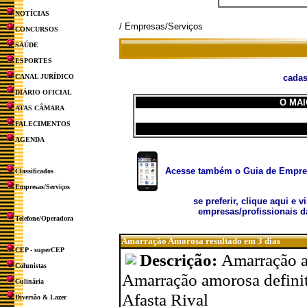
NOTÍCIAS
/ Empresas/Serviços
CONCURSOS
SAÚDE
ESPORTES
CANAL JURÍDICO
cadas
DIÁRIO OFICIAL
O MAI
ATAS CÂMARA
FALECIMENTOS
AGENDA
Acesse também o Guia de Empresa
Classificados
Empresas/Serviços
se preferir, clique aqui e v
empresas/profissionais d
Telefone/Operadora
Amarração Amorosa resultado em 3 dias
CEP - superCEP
Descrição:
Amarração a
Colunistas
Amarração amorosa defini
Culinária
Afasta Rival
Diversão & Lazer