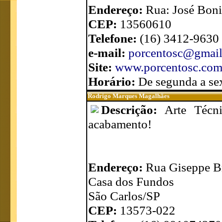
Endereço:
Rua: José Boni
CEP:
13560610
Telefone:
(16) 3412-9630
e-mail:
porcentosc@gmai
Site:
www.porcentosc.com
Horário:
De segunda a sex
Rodrigo Marques Magalhães
Descrição:
Arte Técni
acabamento!
Endereço:
Rua Giseppe Br
Casa dos Fundos
São Carlos/SP
CEP:
13573-022