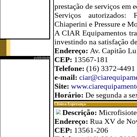
prestação de serviços em 
Serviços autorizados:
Chiaperini e Pressure e M
A CIAR Equipamentos traba
investindo na satisfação de
Endereço:
Av. Capitão Lu
CEP:
13567-181
publicidade
Telefone:
(16) 3372-4491
e-mail:
ciar@ciarequipam
Site:
www.ciarequipament
Horário:
De segunda a sex
Clinica Esperança
Descrição:
Microfisiot
Endereço:
Rua XV de Nov
CEP:
13561-206