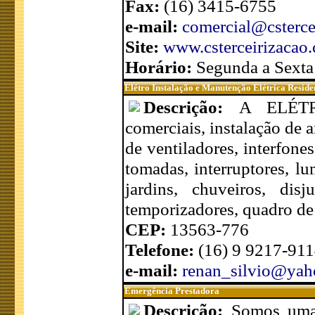
Fax:
(16) 3415-6755
e-mail:
comercial@csterce
Site:
www.csterceirizacao
Horário:
Segunda a Sexta
Elétro Instalação e Manutenção Elétrica Reside
Descrição:
A ELÉTRO
comerciais, instalação de 
de ventiladores, interfone
tomadas, interruptores, lum
jardins, chuveiros, disj
temporizadores, quadro de
CEP:
13563-776
Telefone:
(16) 9 9217-91
e-mail:
renan_silvio@yah
Emergência Prestadora
Descrição:
Somos uma 