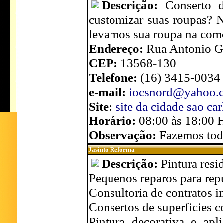
Descrição:
Conserto d
customizar suas roupas? 
levamos sua roupa na como
Endereço:
Rua Antonio Gi
CEP:
13568-130
Telefone:
(16) 3415-0034
e-mail:
iocsnord@yahoo.
Site:
site da cidade sao car
Horário:
08:00 às 18:00 
Observação:
Fazemos todo
Jasinto Reforma
Descrição:
Pintura resi
Pequenos reparos para rep
Consultoria de contratos i
Consertos de superficies c
Pintura decorativa e apl