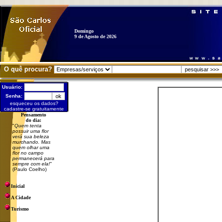
Domingo
9 de Agosto de 2026
O quê procura?
Usuário:
Senha:
esqueceu os dados?
cadastre-se gratuitamente
Pensamento
do dia:
"
Quem tenta
possuir uma flor
verá sua beleza
murchando. Mas
quem olhar uma
flor no campo
permanecerá para
sempre com ela!
"
(Paulo Coelho)
Inicial
A Cidade
Turismo