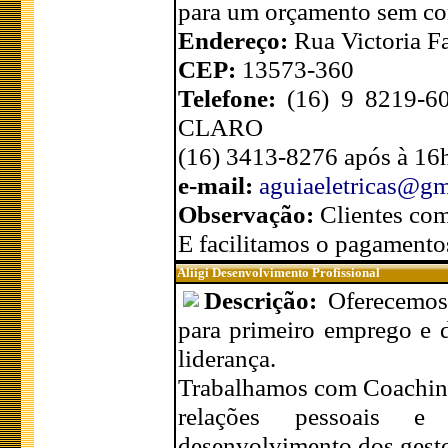
para um orçamento sem c
Endereço:
Rua Victoria F
CEP:
13573-360
Telefone:
(16) 9 8219-6
CLARO
(16) 3413-8276 após à 16
e-mail:
aguiaeletricas@g
Observação:
Clientes co
E facilitamos o pagamentos
Aliigi Desenvolvimento Profissional
Descrição:
Oferecemos
para primeiro emprego e 
liderança.
Trabalhamos com Coaching 
relações pessoais e 
desenvolvimento dos gest