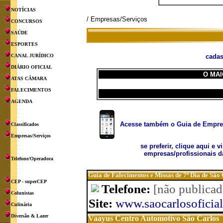
NOTÍCIAS
/ Empresas/Serviços
CONCURSOS
SAÚDE
ESPORTES
CANAL JURÍDICO
cadas
DIÁRIO OFICIAL
O MAI
ATAS CÂMARA
FALECIMENTOS
AGENDA
Acesse também o Guia de Empresa
Classificados
Empresas/Serviços
se preferir, clique aqui e v
empresas/profissionais d
Telefone/Operadora
Guia de Falecimentos e Missas de 7º Dia de São
CEP - superCEP
Telefone:
[não publicad
Colunistas
Site:
www.saocarlosoficial
Culinária
Diversão & Lazer
Vaayus Centro Automotivo São Carlos