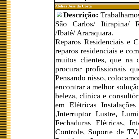
Abdias José da Costa
Descrição:
Trabalhamos
São Carlos/ Itirapina/ 
/Ibaté/ Araraquara.
Reparos Residenciais e 
reparos residenciais e com
muitos clientes, que na 
procurar profissionais q
Pensando nisso, colocamos 
encontrar a melhor solução 
beleza, clínica e consult
em Elétricas Instalaçõe
,Interruptor Lustre, Lumi
Fechaduras Elétricas, In
Controle, Suporte de TV