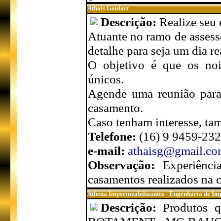
Athais Goulart
Descrição:
Realize seu
Atuante no ramo de assesso
detalhe para seja um dia r
O objetivo é que os no
únicos.
Agende uma reunião para 
casamento.
Caso tenham interesse, tam
Telefone:
(16) 9 9459-232
e-mail:
athaisg@gmail.c
Observação:
Experiênc
casamentos realizados na 
Athena Impermeabilizantes - Engenharia de Im
Descrição:
Produtos 