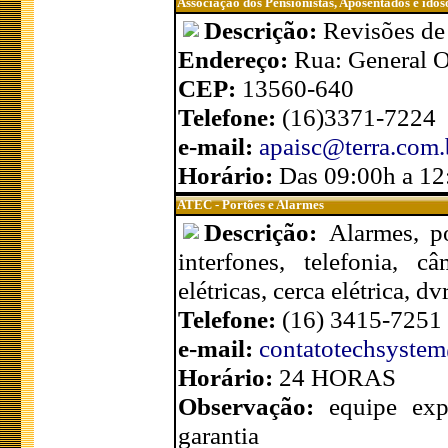
Associação dos Pensionistas, Aposentados e idos
Descrição:
Revisões de 
Endereço:
Rua: General O
CEP:
13560-640
Telefone:
(16)3371-7224
e-mail:
apaisc@terra.com.
Horário:
Das 09:00h a 12
ATEC - Portões e Alarmes
Descrição:
Alarmes, po
interfones, telefonia, 
elétricas, cerca elétrica, d
Telefone:
(16) 3415-7251
e-mail:
contatotechsyste
Horário:
24 HORAS
Observação:
equipe exp
garantia