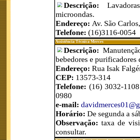
Descrição:
Lavadoras
microondas.
Endereço:
Av. São Carlos
Telefone:
(16)3116-0054
Assistência Técnica Merces
Descrição:
Manutenção
bebedores e purificadores d
Endereço:
Rua Isak Falgé
CEP:
13573-314
Telefone:
(16) 3032-1108
0980
e-mail:
davidmerces01@g
Horário:
De segunda a sá
Observação:
taxa de vis
consultar.