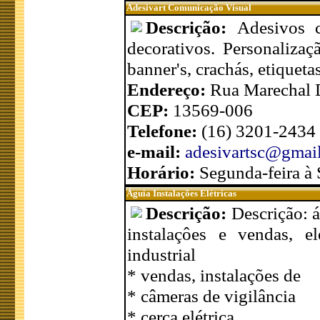
Adesivart Comunicação Visual
Descrição:
Adesivos c
decorativos. Personalizaç
banner's, crachás, etiqueta
Endereço:
Rua Marechal D
CEP:
13569-006
Telefone:
(16) 3201-2434
e-mail:
adesivartsc@gmai
Horário:
Segunda-feira à 
Águia Instalações Elétricas
Descrição:
Descrição: á
instalaçôes e vendas, el
industrial
* vendas, instalações de
* câmeras de vigilância
* cerca elétrica