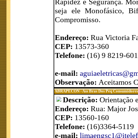
Rapidez e Segurança. Mo
seja ele Monofásico, Bi
Compromisso.
Endereço:
Rua Victoria F
CEP:
13573-360
Telefone:
(16) 9 8219-601
e-mail:
aguiaeletricas@g
Observação:
Aceitamos C
ABRAPECON - Ass Bras Dos Peq Consumidores 
Descrição:
Orientação e
Endereço:
Rua: Major Jos
CEP:
13560-160
Telefone:
(16)3364-5119
e-mail:
limaengsc1@itelef