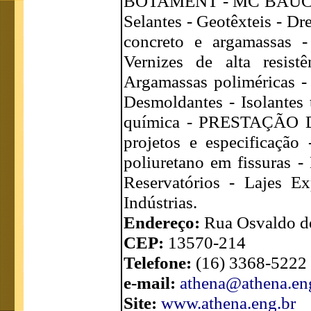
BOTAMENT - MC BAUCHEMI
Selantes - Geotêxteis - D
concreto e argamassas -
Vernizes de alta resist
Argamassas poliméricas - 
Desmoldantes - Isolantes t
química - PRESTAÇÃO DE
projetos e especificação 
poliuretano em fissuras -
Reservatórios - Lajes Ex
Indústrias.
Endereço:
Rua Osvaldo de
CEP:
13570-214
Telefone:
(16) 3368-5222
e-mail:
athena@athena.en
Site:
www.athena.eng.br