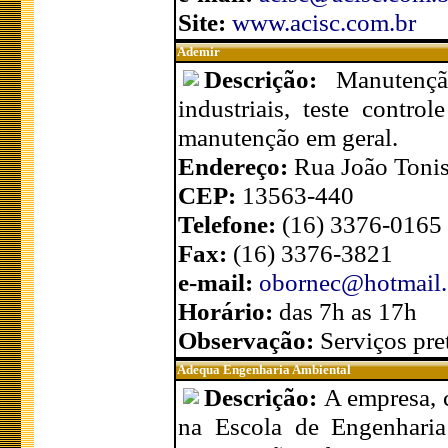
Site:
www.acisc.com.br
Ademir
Descrição:
Manutenç
industriais, teste contr
manutenção em geral.
Endereço:
Rua João Tonis
CEP:
13563-440
Telefone:
(16) 3376-0165
Fax:
(16) 3376-3821
e-mail:
obornec@hotmail
Horário:
das 7h as 17h
Observação:
Serviços pre
Adequa Engenharia Ambiental
Descrição:
A empresa, 
na Escola de Engenharia