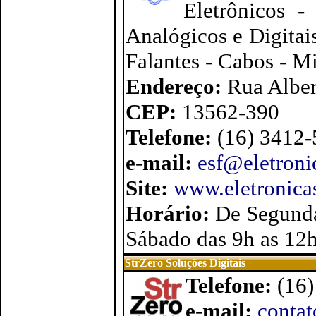
Eletrônicos -
Analógicos e Digitais
Falantes - Cabos - Mi
Endereço:
Rua Alber
CEP:
13562-390
Telefone:
(16) 3412
e-mail:
esf@eletroni
Site:
www.eletronicas
Horário:
De Segunda
Sábado das 9h as 12
StrZero Soluções Digitais
Telefone:
(16
e-mail:
contat