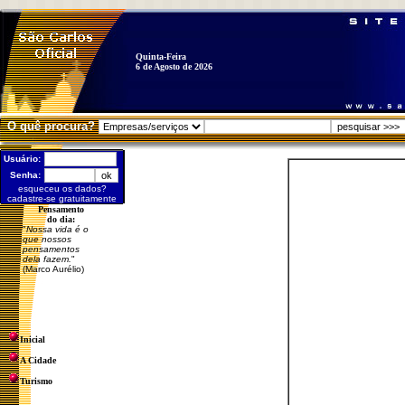
Quinta-Feira
6 de Agosto de 2026
O quê procura?
Usuário:
Senha:
esqueceu os dados?
cadastre-se gratuitamente
Pensamento
do dia:
"
Nossa vida é o
que nossos
pensamentos
dela fazem.
"
(Marco Aurélio)
Inicial
A Cidade
Turismo