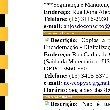
***Segurança e Manutenç
Endereço:
Rua Dona Alex
Telefone:
(16) 3116-2930 
e-mail:
anjosdoconserto@
Anna Giselly Oliveira
Descrição:
Cópias a p
Encadernação - Digitaliza
Endereço:
Rua Carlos de C
(Saída da Matemática - US
CEP:
13560-550
Telefone:
(16) 3415-5370
e-mail:
newcopysc@gmai
Horário:
Seg a Sex das 8
Aquecedores Roreau
Descrição:
Não é tud