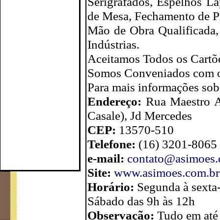
Serigrafados, Espelhos L
de Mesa, Fechamento de Pi
Mão de Obra Qualificada,
Indústrias.
Aceitamos Todos os Cartõe
Somos Conveniados com 
Para mais informações sobr
Endereço:
Rua Maestro A
Casale), Jd Mercedes
CEP:
13570-510
Telefone:
(16) 3201-8065
e-mail:
contato@asimoes.
Site:
www.asimoes.com.br
Horário:
Segunda à sexta-
Sábado das 9h às 12h
Observação:
Tudo em até 