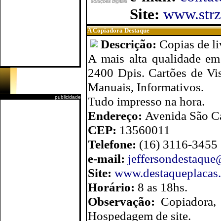
Site:
www.strz
A Copiadora Destaque
Descrição:
Copias de li
A mais alta qualidade em 
2400 Dpis. Cartões de Vis
Manuais, Informativos.
publicidade
Tudo impresso na hora.
Endereço:
Avenida São Ca
CEP:
13560011
Telefone:
(16) 3116-3455
e-mail:
jeffersondestaqu
Site:
www.destaqueplacas
Horário:
8 as 18hs.
Observação:
Copiadora,
Hospedagem de site.