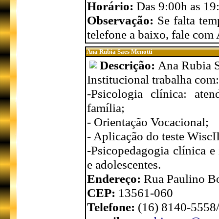
Horário:
Das 9:00h as 19
Observação:
Se falta tem
telefone a baixo, fale com 
Ana Rubia Saes Menotti
Descrição:
Ana Rubia S
Institucional trabalha com:
-Psicologia clínica: ate
família;
- Orientação Vocacional;
- Aplicação do teste WiscII
-Psicopedagogia clínica e 
e adolescentes.
Endereço:
Rua Paulino Bo
CEP:
13561-060
Telefone:
(16) 8140-5558