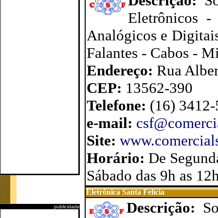
Descrição:
S
Eletrônicos -
Analógicos e Digitais
Falantes - Cabos - Mi
Endereço:
Rua Alber
CEP:
13562-390
Telefone:
(16) 3412
e-mail:
csf@comercia
Site:
www.comercials
Horário:
De Segunda
Sábado das 9h as 12
Eletrônica Santa Felícia
Descrição:
So
publicidade