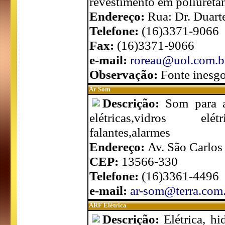
revestimento em poliuretan
Endereço:
Rua: Dr. Duart
Telefone:
(16)3371-9066
Fax:
(16)3371-9066
e-mail:
roreau@uol.com.b
Observação:
Fonte inesgo
Ar Som
Descrição:
Som para a
elétricas,vidros elétri
falantes,alarmes
Endereço:
Av. São Carlos
CEP:
13566-330
Telefone:
(16)3361-4496
e-mail:
ar-som@terra.com
ARF Elétrica
Descrição:
Elétrica, hi