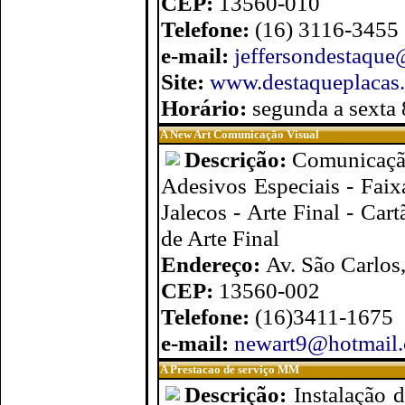
CEP:
13560-010
Telefone:
(16) 3116-3455
e-mail:
jeffersondestaqu
Site:
www.destaqueplacas
Horário:
segunda a sexta 
A New Art Comunicação Visual
Descrição:
Comunicação
Adesivos Especiais - Faix
Jalecos - Arte Final - Car
de Arte Final
Endereço:
Av. São Carlos
CEP:
13560-002
Telefone:
(16)3411-1675
e-mail:
newart9@hotmail.
A Prestacao de serviço MM
Descrição:
Instalação d