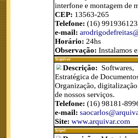
interfone e montagem de 
CEP:
13563-265
Telefone:
(16) 991936123
e-mail:
arodrigodefreita
Horário:
24hs
Observação:
Instalamos en
Arquivar
Descrição:
Softwares,
Estratégica de Documento
Organização, digitalizaçã
de nossos serviços.
Telefone:
(16) 98181-899
e-mail:
saocarlos@arquiv
Site:
www.arquivar.com
Artpel