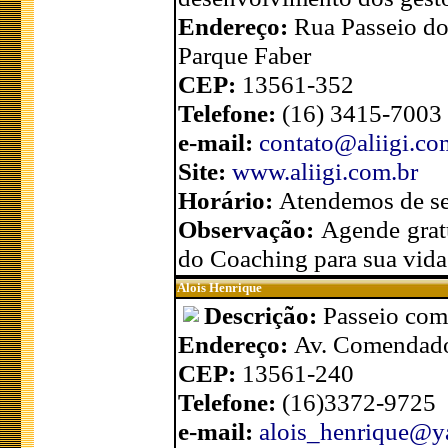
Endereço:
Rua Passeio do
Parque Faber
CEP:
13561-352
Telefone:
(16) 3415-7003
e-mail:
contato@aliigi.co
Site:
www.aliigi.com.br
Horário:
Atendemos de se
Observação:
Agende grat
do Coaching para sua vida 
Alois Henrique
Descrição:
Passeio com
Endereço:
Av. Comendado
CEP:
13561-240
Telefone:
(16)3372-9725
e-mail:
alois_henrique@y