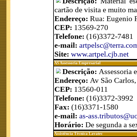
Descrição:
Material es
cartão de visita e muito mai
Endereço:
Rua: Eugenio 
CEP:
13569-270
Telefone:
(16)3372-7481
e-mail:
artpelsc@terra.co
Site:
www.artpel.cjb.net
AS Assessoria Empresarial
Descrição:
Assessoria e
Endereço:
Av São Carlos,
CEP:
13560-011
Telefone:
(16)3372-3992
Fax:
(16)3371-1580
e-mail:
as-ass.tributos@u
Horário:
De segunda a se
Assistência Técnica Lavatec