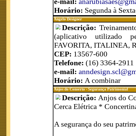
e-mail:
anarubiasaes@gma
Horário:
Segunda à Sexta
Angelo Designer
Descrição:
Treinament
(aplicativo utilizado
FAVORITA, ITALINEA, 
CEP:
13567-600
Telefone:
(16) 3364-2911
e-mail:
anndesign.scl@gm
Horário:
A combinar
Anjos do Conserto - Segurança Patrimonial
Descrição:
Anjos do Co
Cerca Elétrica * Concerti
A segurança do seu patrim