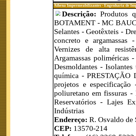
Athena Impermeabilizantes - Engenharia de Im
Descrição:
Produtos 
BOTAMENT - MC BAUCHEMI
Selantes - Geotêxteis - D
concreto e argamassas -
Vernizes de alta resist
Argamassas poliméricas - 
Desmoldantes - Isolantes t
química - PRESTAÇÃO DE
projetos e especificação 
poliuretano em fissuras -
Reservatórios - Lajes Ex
Indústrias
Endereço:
R. Osvaldo de 
CEP:
13570-214