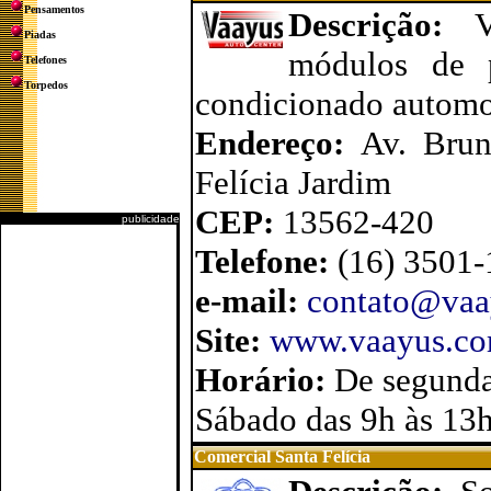
Pensamentos
Descrição:
Piadas
módulos de po
Telefones
Torpedos
condicionado automot
Endereço:
Av. Brun
Felícia Jardim
CEP:
13562-420
publicidade
Telefone:
(16) 3501
e-mail:
contato@vaa
Site:
www.vaayus.co
Horário:
De segunda
Sábado das 9h às 13
Comercial Santa Felícia