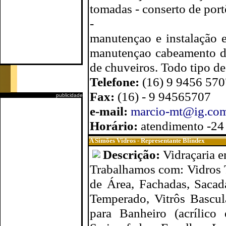
tomadas - conserto de port
-
manutençao e instalação e
manutençao cabeamento de 
de chuveiros. Todo tipo de
Telefone:
(16) 9 9456 570
Fax:
(16) - 9 94565707
publicidade
e-mail:
marcio-mt@ig.com
Horário:
atendimento -24
A Simões Vidros - Representante Blindex
Descrição:
Vidraçaria 
Trabalhamos com: Vidros 
de Área, Fachadas, Sacad
Temperado, Vitrôs Bascul
para Banheiro (acrílico