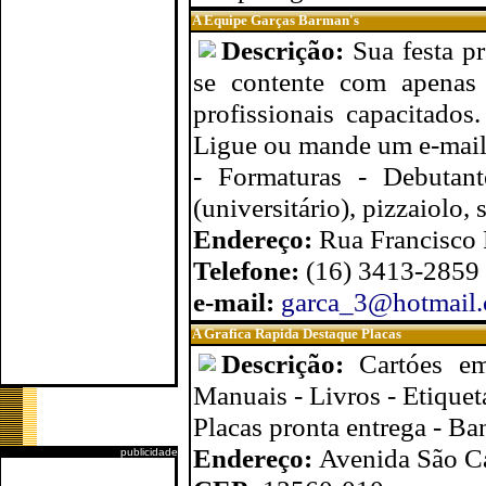
A Equipe Garças Barman's
Descrição:
Sua festa p
se contente com apenas
profissionais capacitados
Ligue ou mande um e-mail
- Formaturas - Debutan
(universitário), pizzaiolo,
Endereço:
Rua Francisco 
Telefone:
(16) 3413-2859
e-mail:
garca_3@hotmail
A Grafica Rapida Destaque Placas
Descrição:
Cartóes em
Manuais - Livros - Etiquet
Placas pronta entrega - Ba
Endereço:
Avenida São Ca
publicidade